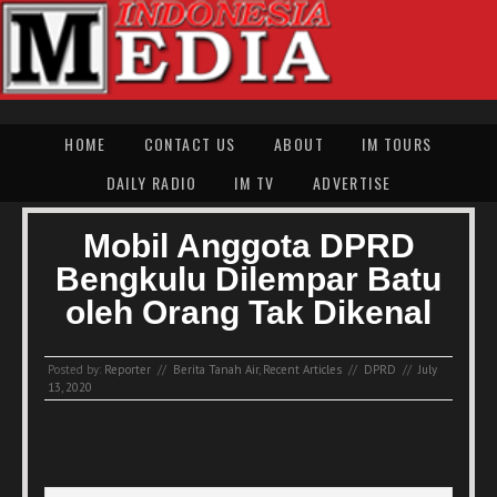
HOME
CONTACT US
ABOUT
IM TOURS
DAILY RADIO
IM TV
ADVERTISE
Mobil Anggota DPRD
Bengkulu Dilempar Batu
oleh Orang Tak Dikenal
Posted by:
Reporter
//
Berita Tanah Air
,
Recent Articles
//
DPRD
//
July
13, 2020