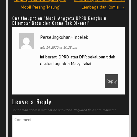
Mobil Perang ‘Maung’
Lembaga dan Komisi
→
One thought on “
Mobil Anggota DPRD Bengkulu
Dilempar Batu oleh Orang Tak Dikenal
”
Perselingkuhan+Intelek
July 14, 2020 at 10:28 pm
ini berarti DPRD atau DPR sekalipun tidak
disukai lagi oleh Masyarakat
Reply
Leave a Reply
Your email address will not be published.
Required fields are marked
*