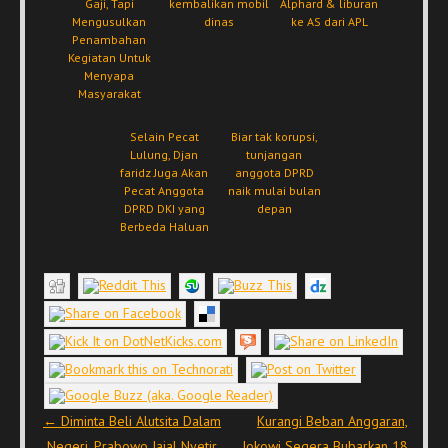
Gaji, Tapi
kembalikan mobil
Alphard & liburan
Mengusulkan
dinas
ke AS dari APL
Penambahan
Kegiatan Untuk
Menyapa
Masyarakat
Selain Pecat
Biar tak korupsi,
Lulung, Djan
tunjangan
faridz Juga Akan
anggota DPRD
Pecat Anggota
naik mulai bulan
DPRD DKI yang
depan
Berbeda Haluan
Post navigation
←
Diminta Beli Alutsita Dalam
Kurangi Beban Anggaran,
Negeri, Prabowo Jajal Nyetir
Jokowi Segera Bubarkan 18