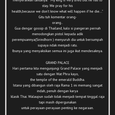
menyerahkan tahtanya. “ My king is very tired but he has to
stay. We pray for his
health,because we don’t know what will happen if he die…”
Gitu tuh komentar orang-
orang..
Gua dengar gossip di Thailand, kalo si pangeran pernah
menodongkan pistol kepada adik
perempuannya(Sirindhorn ) menyuruh dia untuk bersumpah
supaya ndak menjadi ratu.
Ibunya yang menyaksikan semua ini juga ikut mendesaknya.
GRAND PALACE
Hari pertama kita mengunjungi Grand Palace yang menjadi
satu dengan Wat Phra kayo,
the temple of the emerald Buddha.
Istana yang dibangun oleh raja Rama 1 ini memang sangat
indah, penuh dengan karya
klasik Thai. Walaupun sudah tidak menjadi tempat tinggal raja
tapi masih dipergunakan
untuk perayaan-perayaan penting ke negaraan.