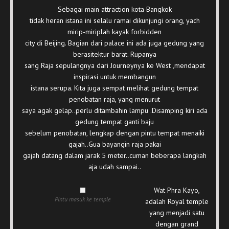
Sebagai main attraction kota Bangkok
tidak heran istana ini selalu ramai dikunjungi orang, yach
mirip-miriplah kayak forbidden
city di Beijing. Bagian dari palace ini ada juga gedung yang
berasitektur barat. Rupanya
sang Raja sepulangnya dari Journeynya ke West ,mendapat
inspirasi untuk membangun
istana serupa. Kita juga sempat melihat gedung tempat
penobatan raja, yang menurut
saya agak gelap..perlu ditambahin lampu .Disamping kiri ada
gedung tempat ganti baju
sebelum penobatan, lengkap dengan pintu tempat menaiki
gajah..Gua bayangin raja pakai
gajah datang dalam jarak 5 meter..cuman beberapa langkah
aja udah sampai..
Wat Phra Kayo,
Pintu masuk ke temple
adalah Royal temple
yang menjadi satu
dengan grand