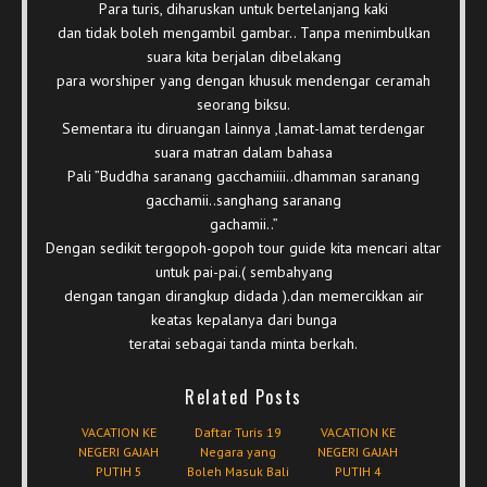
Para turis, diharuskan untuk bertelanjang kaki
dan tidak boleh mengambil gambar.. Tanpa menimbulkan
suara kita berjalan dibelakang
para worshiper yang dengan khusuk mendengar ceramah
seorang biksu.
Sementara itu diruangan lainnya ,lamat-lamat terdengar
suara matran dalam bahasa
Pali ”Buddha saranang gacchamiiii..dhamman saranang
gacchamii..sanghang saranang
gachamii..”
Dengan sedikit tergopoh-gopoh tour guide kita mencari altar
untuk pai-pai.( sembahyang
dengan tangan dirangkup didada ).dan memercikkan air
keatas kepalanya dari bunga
teratai sebagai tanda minta berkah.
Related Posts
VACATION KE
Daftar Turis 19
VACATION KE
NEGERI GAJAH
Negara yang
NEGERI GAJAH
PUTIH 5
Boleh Masuk Bali
PUTIH 4