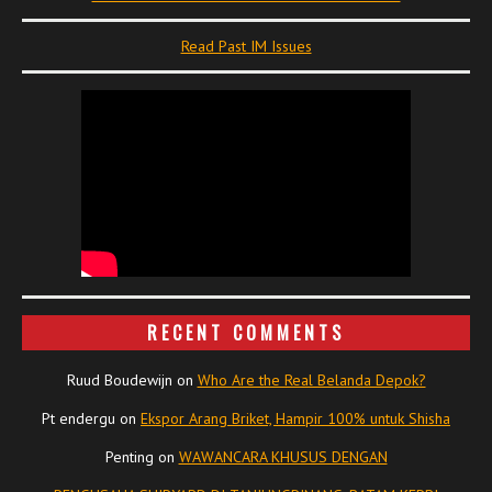
Read Past IM Issues
RECENT COMMENTS
Ruud Boudewijn
on
Who Are the Real Belanda Depok?
Pt endergu
on
Ekspor Arang Briket, Hampir 100% untuk Shisha
Penting
on
WAWANCARA KHUSUS DENGAN