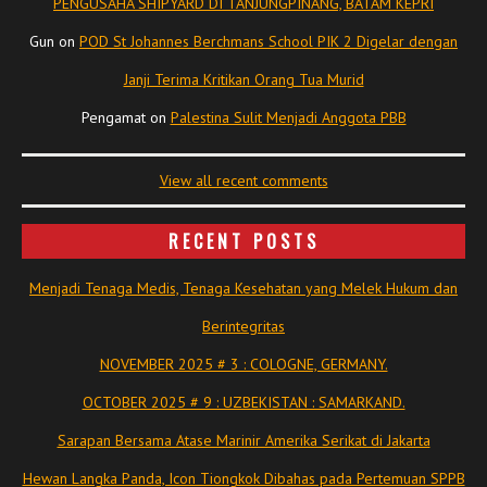
PENGUSAHA SHIPYARD DI TANJUNGPINANG, BATAM KEPRI
Gun
on
POD St Johannes Berchmans School PIK 2 Digelar dengan
Janji Terima Kritikan Orang Tua Murid
Pengamat
on
Palestina Sulit Menjadi Anggota PBB
View all recent comments
RECENT POSTS
Menjadi Tenaga Medis, Tenaga Kesehatan yang Melek Hukum dan
Berintegritas
NOVEMBER 2025 # 3 : COLOGNE, GERMANY.
OCTOBER 2025 # 9 : UZBEKISTAN : SAMARKAND.
Sarapan Bersama Atase Marinir Amerika Serikat di Jakarta
Hewan Langka Panda, Icon Tiongkok Dibahas pada Pertemuan SPPB