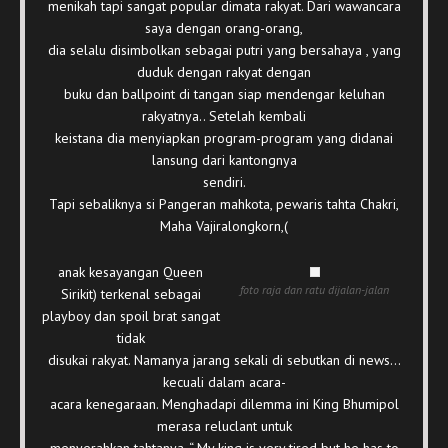
menikah tapi sangat popular dimata rakyat. Dari wawancara
saya dengan orang-orang,
dia selalu disimbolkan sebagai putri yang bersahaya , yang
duduk dengan rakyat dengan
buku dan ballpoint di tangan siap mendengar keluhan
rakyatnya.. Setelah kembali
keistana dia menyiapkan program-program yang didanai
lansung dari kantongnya
sendiri.
Tapi sebaliknya si Pangeran mahkota, pewaris tahta Chakri,
Maha Vajiralongkorn,(
anak kesayangan Queen
foto raja dan ratu dijalan-jalan
Sirikit) terkenal sebagai
playboy dan spoil brat sangat
tidak
disukai rakyat. Namanya jarang sekali di sebutkan di news…
kecuali dalam acara-
acara kenegaraan. Menghadapi dilemma ini King Bhumipol
merasa reluclant untuk