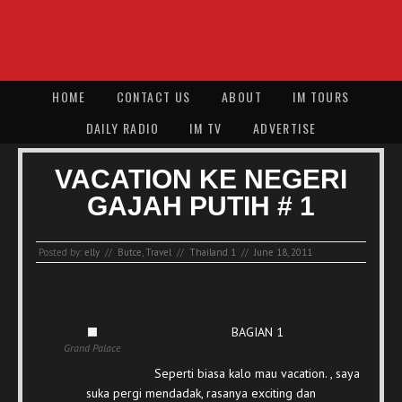
HOME
CONTACT US
ABOUT
IM TOURS
DAILY RADIO
IM TV
ADVERTISE
VACATION KE NEGERI
GAJAH PUTIH # 1
Posted by:
elly
//
Butce
,
Travel
//
Thailand 1
//
June 18, 2011
BAGIAN 1
Grand Palace
Seperti biasa kalo mau vacation. , saya
suka pergi mendadak, rasanya exciting dan