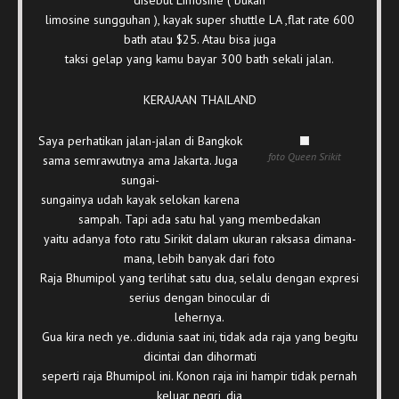
disebut Limosine ( bukan
limosine sungguhan ), kayak super shuttle LA ,flat rate 600
bath atau $25. Atau bisa juga
taksi gelap yang kamu bayar 300 bath sekali jalan.
KERAJAAN THAILAND
Saya perhatikan jalan-jalan di Bangkok
foto Queen Srikit
sama semrawutnya ama Jakarta. Juga
sungai-
sungainya udah kayak selokan karena
sampah. Tapi ada satu hal yang membedakan
yaitu adanya foto ratu Sirikit dalam ukuran raksasa dimana-
mana, lebih banyak dari foto
Raja Bhumipol yang terlihat satu dua, selalu dengan expresi
serius dengan binocular di
lehernya.
Gua kira nech ye..didunia saat ini, tidak ada raja yang begitu
dicintai dan dihormati
seperti raja Bhumipol ini. Konon raja ini hampir tidak pernah
keluar negri, dia