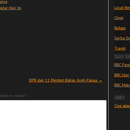
unya
Local N
lar Hari Ini
Opini
Rohani
Serba Se
Travel
DAILY R
BBC Pagi
BBC Hari
DPR dan 11 Menteri Bahas Aceh-Papua
→
BBC Mal
fields are marked
*
LINKS
Cina ata