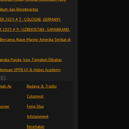
kum dan Berintegritas
R 2025 # 3 : COLOGNE, GERMANY.
 2025 # 9 : UZBEKISTAN : SAMARKAND.
Bersama Atase Marinir Amerika Serikat di
ngka Panda, Icon Tiongkok Dibahas
rtemuan SPPB UI & Hubei Academy
IES
nah Air
Budaya & Tradisi
Columnist
Corner
Feng Shui
Infotainment
Kesehatan