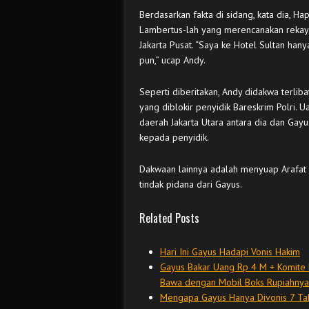
Berdasarkan fakta di sidang, kata dia, Ha
Lambertus-lah yang merencanakan rekaya
Jakarta Pusat. “Saya ke Hotel Sultan ha
pun,” ucap Andy.
Seperti diberitakan, Andy didakwa terliba
yang diblokir penyidik Bareskrim Polri. U
daerah Jakarta Utara antara dia dan Gay
kepada penyidik.
Dakwaan lainnya adalah menyuap Arafat s
tindak pidana dari Gayus.
Related Posts
Hari Ini Gayus Hadapi Vonis Hakim
Gayus Bakar Uang Rp 4 M + Komite 
Bawa dengan Mobil Boks Rupiahnya
Mengapa Gayus Hanya Divonis 7 Ta