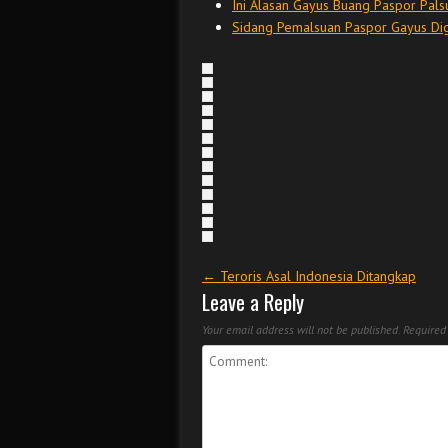
Ini Alasan Gayus Buang Paspor Pals
Sidang Pemalsuan Paspor Gayus Dige
Post navigation
←
Teroris Asal Indonesia Ditangkap
Leave a Reply
Your email address will not be published.
Required 