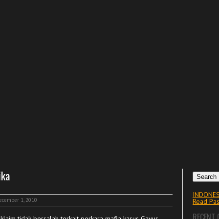
ika
Search
INDONES
ecember 1, 2010
Read Pas
RECENT
laim tidak bersalah terkait perkara mafia kasus Gayus