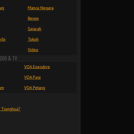
ews
Manca Negara
Resep
Sejarah
rbi
Tokoh
Video
ADIO & TV
VOA Executive
VOA Pagi
am
VOA Petang
u Tionghoa?