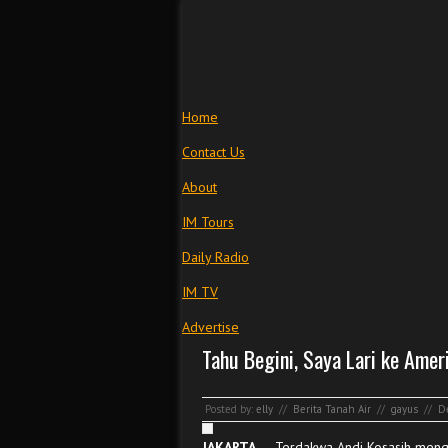
Home
Contact Us
About
IM Tours
Daily Radio
IM TV
Advertise
Tahu Begini, Saya Lari ke Amer
Posted by:
elly
//
Berita Tanah Air
//
gayus
//
D
JAKARTA,
– Terdakwa Andi Kosasih mengk