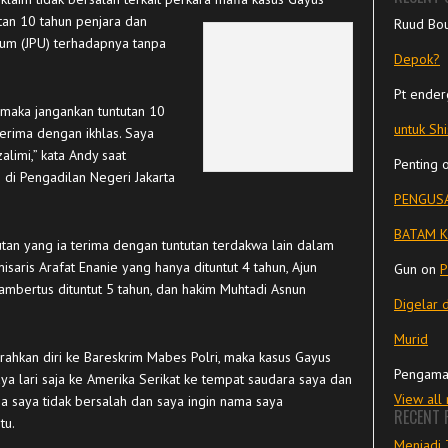
tan 10 tahun penjara dan
Ruud Bo
mum (JPU) terhadapnya tanpa
Depok?
Pt ender
 maka jangankan tuntutan 10
untuk Sh
terima dengan ikhlas. Saya
limi,” kata Andy saat
Penting
di Pengadilan Negeri Jakarta
PENGUSA
BATAM K
an yang ia terima dengan tuntutan terdakwa lain dalam
aris Arafat Enanie yang hanya dituntut 4 tahun, Ajun
Gun
on
P
 Lambertus dituntut 5 tahun, dan hakim Muhtadi Asnun
Digelar 
Murid
rahkan diri ke Bareskrim Mabes Polri, maka kasus Gayus
Pengama
 saya lari saja ke Amerika Serikat ke tempat saudara saya dan
View all
a saya tidak bersalah dan saya ingin nama saya
RECENT 
tu.
Menjadi 