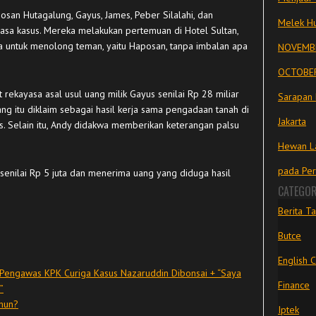
posan Hutagalung, Gayus, James, Peber Silalahi, dan
Melek Hu
sa kasus. Mereka melakukan pertemuan di Hotel Sultan,
nya untuk menolong teman, yaitu Haposan, tanpa imbalan apa
NOVEMBE
OCTOBER
t rekayasa asal usul uang milik Gayus senilai Rp 28 miliar
Sarapan 
ang itu diklaim sebagai hasil kerja sama pengadaan tanah di
Jakarta
us. Selain itu, Andy didakwa memberikan keterangan palsu
Hewan La
pada Pe
enilai Rp 5 juta dan menerima uang yang diduga hasil
CATEGOR
Berita Ta
Butce
English 
Pengawas KPK Curiga Kasus Nazaruddin Dibonsai + “Saya
Finance
”
hun?
Iptek