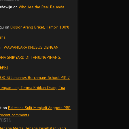
udewijn
on
Who Are the Real Belanda
gu
on
Ekspor Arang Briket, Hampir 100%
isha
on
WAWANCARA KHUSUS DENGAN
HA SHIPYARD DI TANJUNGPINANG,
EPRI
OD St Johannes Berchmans School PIK 2
dengan Janji Terima Kritikan Orang Tua
t
on
Palestina Sulit Menjadi Anggota PBB
 recent comments
POSTS
Tenaga Medis, Tenaga Kesehatan yang