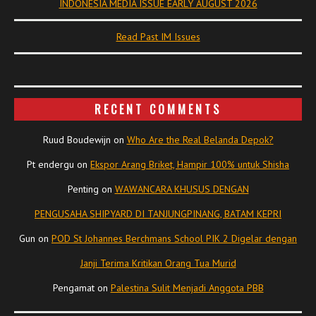
INDONESIA MEDIA ISSUE EARLY AUGUST 2026
Read Past IM Issues
RECENT COMMENTS
Ruud Boudewijn
on
Who Are the Real Belanda Depok?
Pt endergu
on
Ekspor Arang Briket, Hampir 100% untuk Shisha
Penting
on
WAWANCARA KHUSUS DENGAN
PENGUSAHA SHIPYARD DI TANJUNGPINANG, BATAM KEPRI
Gun
on
POD St Johannes Berchmans School PIK 2 Digelar dengan
Janji Terima Kritikan Orang Tua Murid
Pengamat
on
Palestina Sulit Menjadi Anggota PBB