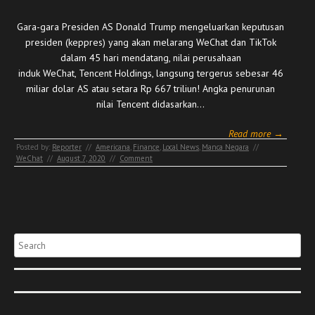
Gara-gara Presiden AS Donald Trump mengeluarkan keputusan
presiden (keppres) yang akan melarang WeChat dan TikTok
dalam 45 hari mendatang, nilai perusahaan
induk WeChat, Tencent Holdings, langsung tergerus sebesar 46
miliar dolar AS atau setara Rp 667 triliun! Angka penurunan
nilai Tencent didasarkan…
Read more →
Posted by:
Reporter
//
Americana
,
Finance
,
Local News
,
Manca Negara
//
WeChat
//
August 7, 2020
//
Comment
Search