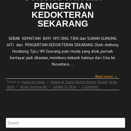
PENGERTIAN
KEDOKTERAN
SEKARANG
SEBAB KEMATIAN BAYI NYI ONG TIEN dan SUNAN GUNUNG
JATI dari PENGERTIAN KEDOKTERAN SEKARANG Oleh: Anthony
Hocktong Tjio./ IM Seorang putri muda yang elok, pernah
berlayar jauh dilautan, memburu kekasih hatinya dari Cina ke
Nusantara.…
Read more →
Posted by:
Indonesia Media
//
Budaya & Tradisi
,
Recent Articles
,
Sejarah
,
Serba
Serbi
//
Sunan Gunung Jati
//
October 15, 2016
//
1 Comment
Search