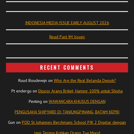
INDONESIA MEDIA ISSUE EARLY AUGUST 2026
Read Past IM Issues
RECENT COMMENTS
Ruud Boudewijn
on
Who Are the Real Belanda Depok?
Pt endergu
on
Ekspor Arang Briket, Hampir 100% untuk Shisha
Penting
on
WAWANCARA KHUSUS DENGAN
PENGUSAHA SHIPYARD DI TANJUNGPINANG, BATAM KEPRI
Gun
on
POD St Johannes Berchmans School PIK 2 Digelar dengan
Janji Terima Kritikan Orang Tua Murid