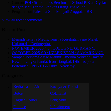
Gun
on
POD St Johannes Berchmans School PIK 2 Digelar
dengan Janji Terima Kritikan Orang Tua Murid
Pengamat
on
Palestina Sulit Menjadi Anggota PBB
View all recent comments
Recent Posts
Menjadi Tenaga Medis, Tenaga Kesehatan yang Melek
Hukum dan Berintegritas
NOVEMBER 2025 # 3 : COLOGNE, GERMANY.
OCTOBER 2025 # 9 : UZBEKISTAN : SAMARKAND.
Sarapan Bersama Atase Marinir Amerika Serikat di Jakarta
Hewan Langka Panda, Icon Tiongkok Dibahas pada
Pertemuan SPPB UI & Hubei Academy
Categories
Berita Tanah Air
Budaya & Tradisi
Butce
Columnist
English Corner
Feng Shui
Finance
Infotainment