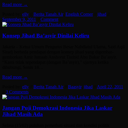
Read more →
Posted by:
elly
//
Berita Tanah Air
,
English Corner
//
jihad
//
September 9, 2011
//
Comment
Konsep Jihad Ba’asyir Dinilai Keliru
Jakarta – Ketua Umum Pengurus Besar Nahdlatul Ulama, Said Aqil
Siradj berbeda pendapat dengan konsep jihad yang digembar-
gemborkan Amir Jamaah Anshorut Tauhid Abu Bakar Ba’asyir.
“Kami tidak sependapat (dengan Ba’asyir),” ujarnya ketika
dihubungi, Senin 18…
Read more →
Posted by:
elly
//
Berita Tanah Air
//
Baasyir
,
jihad
//
April 22, 2011
//
3 Comments
Jangan Puji Demokrasi Indonesia Jika Laskar
Jihad Masih Ada
Selasa (15/02) puluhan pemerhati situasi dan kondisi politik