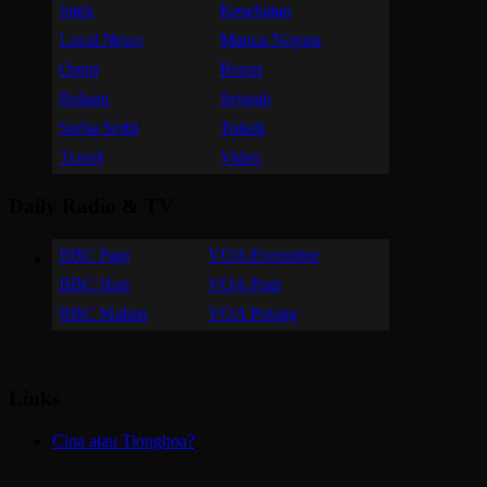
Iptek
Kesehatan
Local News
Manca Negara
Opini
Resep
Rohani
Sejarah
Serba Serbi
Tokoh
Travel
Video
Daily Radio & TV
BBC Pagi
VOA Executive
BBC Hari
VOA Pagi
BBC Malam
VOA Petang
Links
Cina atau Tionghoa?