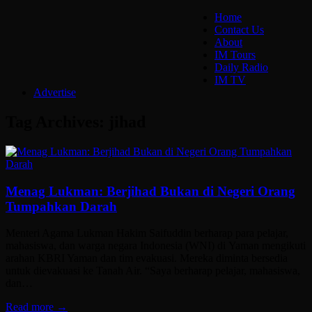
Home
Contact Us
About
IM Tours
Daily Radio
IM TV
Advertise
Tag Archives:
jihad
Menag Lukman: Berjihad Bukan di Negeri Orang
Tumpahkan Darah
Menteri Agama Lukman Hakim Saifuddin berharap para pelajar,
mahasiswa, dan warga negara Indonesia (WNI) di Yaman mengikuti
arahan KBRI Yaman dan tim evakuasi. Mereka diminta bersedia
untuk dievakuasi ke Tanah Air. “Saya berharap pelajar, mahasiswa,
dan…
Read more →