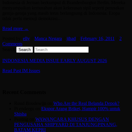
Indonesia di Jerman berkumpul di Brandenburgtor Berlin. Mereka
menyampaikan kemarahan akan kekerasan sipil seperti perusakan
gereja-geraja yang masih terus berlangsung di Indonesia. Eropa
tidak perlu memuji demokrasi…
Read more →
Posted by:
elly
//
Manca Negara
//
jihad
//
February 16, 2011
//
2
Comments
Search
INDONESIA MEDIA ISSUE EARLY AUGUST 2026
Read Past IM Issues
Recent Comments
Ruud Boudewijn
on
Who Are the Real Belanda Depok?
Pt endergu
on
Ekspor Arang Briket, Hampir 100% untuk
Shisha
Penting
on
WAWANCARA KHUSUS DENGAN
PENGUSAHA SHIPYARD DI TANJUNGPINANG,
BATAM KEPRI