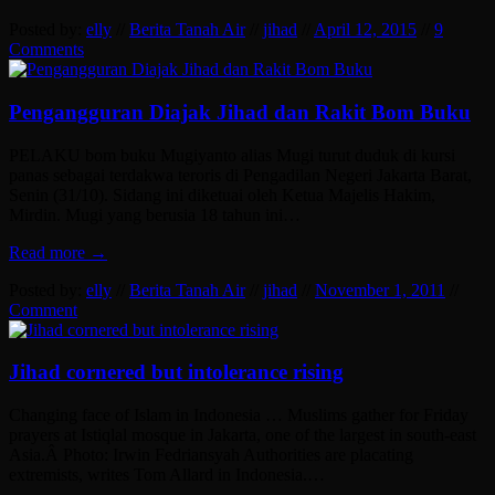
Posted by:
elly
//
Berita Tanah Air
//
jihad
//
April 12, 2015
//
9
Comments
Pengangguran Diajak Jihad dan Rakit Bom Buku
PELAKU bom buku Mugiyanto alias Mugi turut duduk di kursi
panas sebagai terdakwa teroris di Pengadilan Negeri Jakarta Barat,
Senin (31/10). Sidang ini diketuai oleh Ketua Majelis Hakim,
Mirdin. Mugi yang berusia 18 tahun ini…
Read more →
Posted by:
elly
//
Berita Tanah Air
//
jihad
//
November 1, 2011
//
Comment
Jihad cornered but intolerance rising
Changing face of Islam in Indonesia … Muslims gather for Friday
prayers at Istiqlal mosque in Jakarta, one of the largest in south-east
Asia.Â Photo: Irwin Fedriansyah Authorities are placating
extremists, writes Tom Allard in Indonesia.…