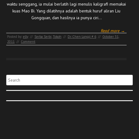
waktu senggang, ia mulai berlatih lagi menulis kaligrafi memakai
kuas Mao Bi. Yang dilatihnya adalah bentuk huruf aliran Liu
Gongquan, dan hasilnya ia punya ciri…
Read more →
Posted by:
elly
//
Serba Serbi
,
Tokoh
//
Dr. Chen Longji # 6
//
October 31,
2011
//
Comment
Search