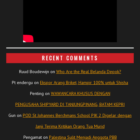
RECENT COMMENTS
Ruud Boudewijn
on
Who Are the Real Belanda Depok?
Pt endergu
on
Ekspor Arang Briket, Hampir 100% untuk Shisha
Penting
on
WAWANCARA KHUSUS DENGAN
PENGUSAHA SHIPYARD DI TANJUNGPINANG, BATAM KEPRI
Gun
on
POD St Johannes Berchmans School PIK 2 Digelar dengan
Janji Terima Kritikan Orang Tua Murid
Pengamat
on
Palestina Sulit Menjadi Anggota PBB