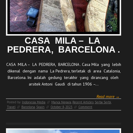
CASA MILA – LA
PEDRERA, BARCELONA .
CASA MILA – LA PEDRERA, BARCELONA . Casa Mila yang lebih
dikenal dengan nama La Pedrera, terletak di area Catalonia,
Barcelona. Ini adalah gedung terakhir yang dirancang oleh
arsitek Antoni Gaudi di tahun 1906 –…
Read more →
Posted by:
Indonesia Media
//
Manca Negara
,
Recent Articles
,
Serba Serbi
,
Travel
//
Barcelona
,
Spain
//
October 8, 2023
//
Comment