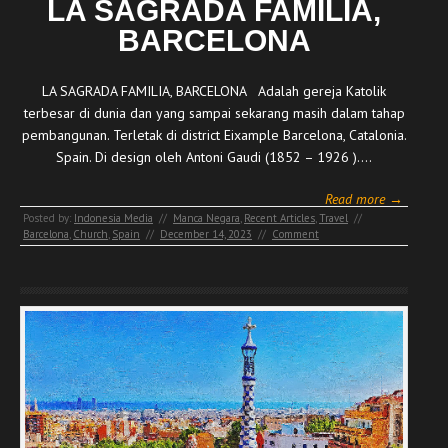
LA SAGRADA FAMILIA,
BARCELONA
LA SAGRADA FAMILIA, BARCELONA Adalah gereja Katolik
terbesar di dunia dan yang sampai sekarang masih dalam tahap
pembangunan. Terletak di district Eixample Barcelona, Catalonia.
Spain. Di design oleh Antoni Gaudi (1852 – 1926 ).…
Read more →
Posted by:
Indonesia Media
//
Manca Negara
,
Recent Articles
,
Travel
//
Barcelona
,
Church
,
Spain
//
December 14, 2023
//
Comment