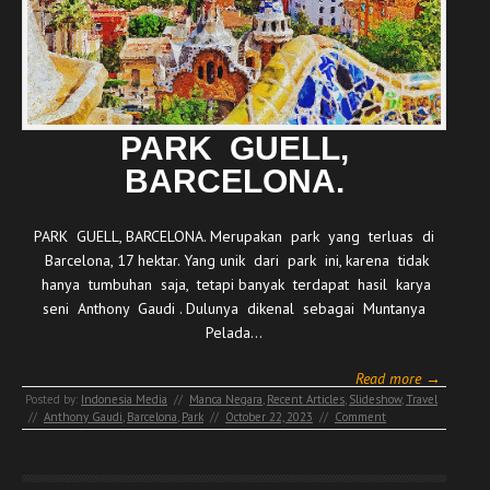
PARK GUELL,
BARCELONA.
PARK GUELL, BARCELONA. Merupakan park yang terluas di
Barcelona, 17 hektar. Yang unik dari park ini, karena tidak
hanya tumbuhan saja, tetapi banyak terdapat hasil karya
seni Anthony Gaudi . Dulunya dikenal sebagai Muntanya
Pelada…
Read more →
Posted by:
Indonesia Media
//
Manca Negara
,
Recent Articles
,
Slideshow
,
Travel
//
Anthony Gaudi
,
Barcelona
,
Park
//
October 22, 2023
//
Comment