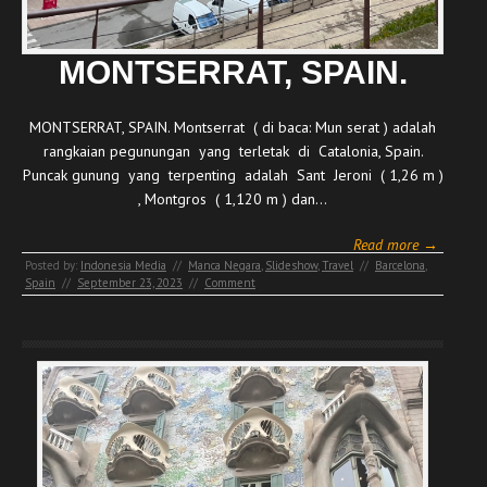
MONTSERRAT, SPAIN.
MONTSERRAT, SPAIN. Montserrat ( di baca: Mun serat ) adalah
rangkaian pegunungan yang terletak di Catalonia, Spain.
Puncak gunung yang terpenting adalah Sant Jeroni ( 1,26 m )
, Montgros ( 1,120 m ) dan…
Read more →
Posted by:
Indonesia Media
//
Manca Negara
,
Slideshow
,
Travel
//
Barcelona
,
Spain
//
September 23, 2023
//
Comment