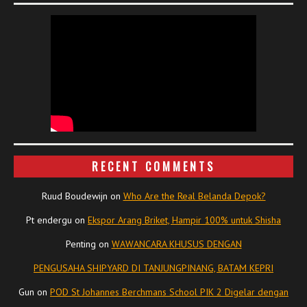
RECENT COMMENTS
Ruud Boudewijn
on
Who Are the Real Belanda Depok?
Pt endergu
on
Ekspor Arang Briket, Hampir 100% untuk Shisha
Penting
on
WAWANCARA KHUSUS DENGAN
PENGUSAHA SHIPYARD DI TANJUNGPINANG, BATAM KEPRI
Gun
on
POD St Johannes Berchmans School PIK 2 Digelar dengan