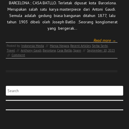
BARCELONA ; CASA BATLLO. Terletak dipusat kota Barcelona.
Merupakan salah satu karya masterpiece dari Antoni Gaudi.
Semula adalah gedung biasa bangunan ditahun 1877, lalu
tahun 1903 dibeli oleh Joseph Batllo .Seorang konglomerat
yang bergerak…
Read more →
Posted by:
Indonesia Media
//
Manca Negara
,
Recent Articles
,
Serba Serbi
,
Travel
//
Anthony Gaudi
,
Barcelona
,
Casa Batllo
,
Spain
//
September 10, 2023
//
Comment
Search