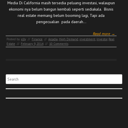
Media Di California masih tersedia peluang investasi, walaupun
ekonomi nya belum bangun kembali seperti sediakala. Bisnis
real estate memang belum booming lagi, Tapi ada
pengecualian pada daerah…
Read more →
Posted by:
elly
//
Finance
//
Arcadia
,
High Demand
,
investment
,
Investor
,
Real
Estate
//
February 9, 2014
//
10 Comments
Search