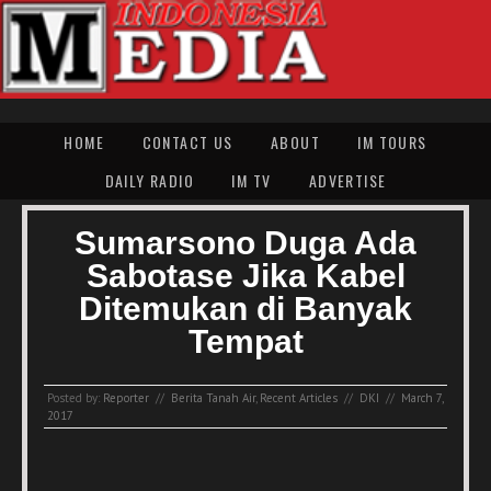
HOME
CONTACT US
ABOUT
IM TOURS
DAILY RADIO
IM TV
ADVERTISE
Sumarsono Duga Ada
Sabotase Jika Kabel
Ditemukan di Banyak
Tempat
Posted by:
Reporter
//
Berita Tanah Air
,
Recent Articles
//
DKI
//
March 7,
2017