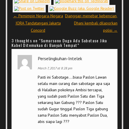
Post navigation
←
Pemimpin Negara-Negara
Dianggap menebar kebencian,
IORA Tandatangani Jakarta
Dhani kembali dilaporkan
Concord
polisi
→
3 thoughts on “
Sumarsono Duga Ada Sabotase Jika
Kabel Ditemukan di Banyak Tempat
”
Perselingkuhan-Intelek
March 7, 2017 at 8:28 pm
Pasti ini Sabotage….biasa Paslon Lawan
selalu main curang dan sabotage apa saja
di Halalkan pokoknya Ambisi tercapai,
yang sudah pasti Paslon Satu dan Tiga
sekarang kan Gabung ??? Paslon Satu
sudah Gugur tinggal Paslon Tiga gabung
sama Paslon Satu menyabot Paslon Dua,
abis siapa lagi ???