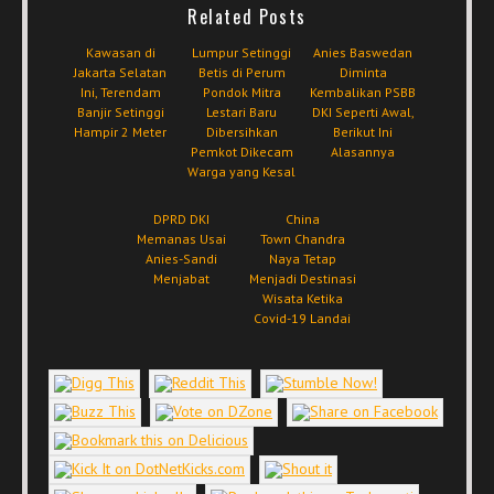
Related Posts
Kawasan di
Lumpur Setinggi
Anies Baswedan
Jakarta Selatan
Betis di Perum
Diminta
Ini, Terendam
Pondok Mitra
Kembalikan PSBB
Banjir Setinggi
Lestari Baru
DKI Seperti Awal,
Hampir 2 Meter
Dibersihkan
Berikut Ini
Pemkot Dikecam
Alasannya
Warga yang Kesal
DPRD DKI
China
Memanas Usai
Town Chandra
Anies-Sandi
Naya Tetap
Menjabat
Menjadi Destinasi
Wisata Ketika
Covid-19 Landai