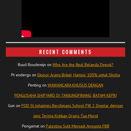
RECENT COMMENTS
Ruud Boudewijn
on
Who Are the Real Belanda Depok?
Pt endergu
on
Ekspor Arang Briket, Hampir 100% untuk Shisha
Penting
on
WAWANCARA KHUSUS DENGAN
PENGUSAHA SHIPYARD DI TANJUNGPINANG, BATAM KEPRI
Gun
on
POD St Johannes Berchmans School PIK 2 Digelar dengan
Janji Terima Kritikan Orang Tua Murid
Pengamat
on
Palestina Sulit Menjadi Anggota PBB