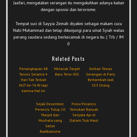
Jaafari, mengatakan serangan itu mengukuhkan adanya kaitan
dengan oposisi dan terorisme.
Tempat suci di Sayyia Zeinab diyakini sebagai makam cucu
Nabi Muhammad dan tetap dikunjungi para umat Syiah walau
perang saudara sedang berkecamuk di negara itu. ( Trb / IM
0
Related Posts
Penangkapan 48
Melacak Target
Korban Tewas
Teroris Selama 4
Baru Teror ISIS
Serangan di Paris
Hari Tak Terkait
Bertambah Jadi
HUT ke-76 RI tapi
153 Orang
karena Hal Ini
Sejak Desember,
Polisi Perancis
Perancis Tutup 20
Temukan Banyak
Masjid dan
Senjata Api di
Mushala yang
Dalam Truk Maut
Sebar
Radikalisme