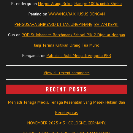
Pt endergu
on
Ekspor Arang Briket, Hampir 100% untuk Shisha
Penting
on
WAWANCARA KHUSUS DENGAN
PENGUSAHA SHIPYARD DI TANJUNGPINANG, BATAM KEPRI
Gun
on
POD St Johannes Berchmans School PIK 2 Digelar dengan
Janji Terima Kritikan Orang Tua Murid
Pengamat
on
Palestina Sulit Menjadi Anggota PBB
View all recent comments
RECENT POSTS
Menjadi Tenaga Medis, Tenaga Kesehatan yang Melek Hukum dan
Berintegritas
NOVEMBER 2025 # 3 : COLOGNE, GERMANY.