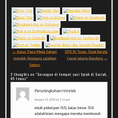
Post navigation
←
Kasus ‘Papa Minta Saham’
DPD RI Tegas Tolak Kereta
mandek, Kejagung salahkan
Cepat Jakarta-Bandung
→
Setnov
2 thoughts on “
Serangan di tempat suci Syiah di Suriah,
45 tewas
”
Perselingkuhan+Intelek
January 31, 2016 at 5:11 pm
inilah pekerjaan ISIS, kalau benar ISIS
adalahIslam mengapa mereka membunuh