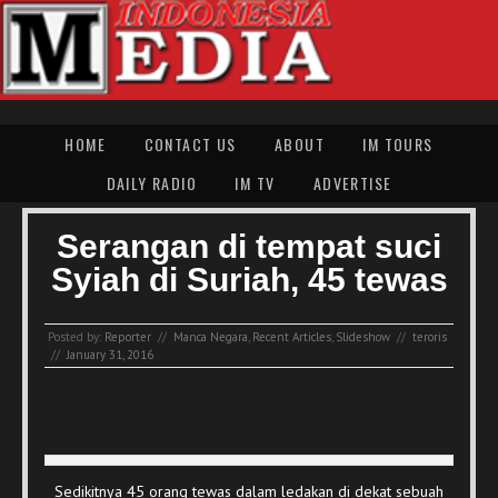
HOME
CONTACT US
ABOUT
IM TOURS
DAILY RADIO
IM TV
ADVERTISE
Serangan di tempat suci
Syiah di Suriah, 45 tewas
Posted by:
Reporter
//
Manca Negara
,
Recent Articles
,
Slideshow
//
teroris
//
January 31, 2016
Sedikitnya 45 orang tewas dalam ledakan di dekat sebuah