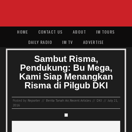
HOME
CONTACT US
ABOUT
IM TOURS
DAILY RADIO
IM TV
ADVERTISE
Sambut Risma,
Pendukung: Bu Mega,
Kami Siap Menangkan
Risma di Pilgub DKI
Posted by:
Reporter
//
Berita Tanah Air
,
Recent Articles
//
DKI
//
July 21,
2016