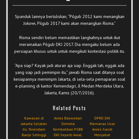
Spanduk lainnya bertuliskan, “Pilgub 2012 kami menangkan
Jokowi, Pilgub 2017 kami akan menangkan Risma.”
Risma sendiri belum memastikan langkahnya untuk ikut
meramaikan Pilgub DKI 2017. Dia mengaku belum ada
persiapan khusus untuk untuk mengikuti kontestasi politik itu.
“Apa siap? Kayak jadi aturan aja siap. Enggak lah, nggak ada
yang siap jadi pemimpin itu,” jawab Risma saat ditanya soal
kesiapannya memimpin Jakarta, di sela-sela pemaparan soal
e-planning di kantor Kemendagri, Jl Medan Merdeka Utara,
Jakarta, Kamis (20/7/2016).
Related Posts
Kawasan di
Anies Baswedan
DPRD DKI
Jakarta Selatan
Diminta
Memanas Usai
Ini, Terendam
Kembalikan PSBB
Anies-Sandi
Banjir Setinggi
DKI Seperti Awal,
Menjabat