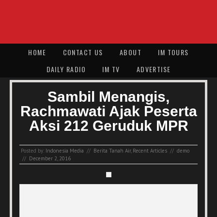
HOME
CONTACT US
ABOUT
IM TOURS
DAILY RADIO
IM TV
ADVERTISE
Sambil Menangis,
Rachmawati Ajak Peserta
Aksi 212 Geruduk MPR
Posted by:
Indonesia Media
//
Berita Tanah Air
,
Recent Articles
//
demo
//
December 2, 2016