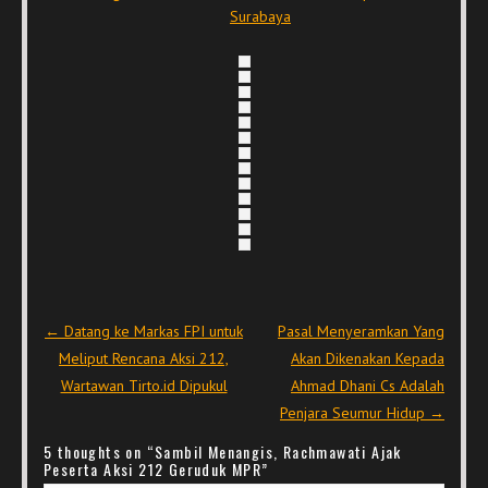
Surabaya
Post navigation
←
Datang ke Markas FPI untuk
Pasal Menyeramkan Yang
Meliput Rencana Aksi 212,
Akan Dikenakan Kepada
Wartawan Tirto.id Dipukul
Ahmad Dhani Cs Adalah
Penjara Seumur Hidup
→
5 thoughts on “
Sambil Menangis, Rachmawati Ajak
Peserta Aksi 212 Geruduk MPR
”