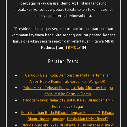
berbagai rekayasa usai demo 411. Istana langsung
melakukan konsolidasi politik, tatkala tokoh-tokoh nasional
lainnya juga terus berkonsolidasi.
“Presiden tidak segan-segan blusukan ke pasukan-pasukan
kombatan layaknya bagai kita sedang darurat perang. Kenapa
harus dilakukan secara reaktif dan keterlaluan?” tanya Mbak
Rachma.
[ian] |
RMOL
/ IM
Related Posts
Geruduk Balai Kota, Demonstran Minta Pertemanan
Anies-Habib Rizieq Tak Korbankan Warga DKI
Polda Metro Telusuri Penyuplai Batu, Molotov Hingga
Konsumsi ke Perusuh Demo
Pangdam Jaya: Reuni 212 Batal, Kalau Dilanggar TNI-
Polri Tindak Tegas
Polri Jelaskan Beda Pillkada dengan Reuni 212, Pilkada
Diatur Undang-undang, Masih Mau Nekat Reuni?
Diduga buat aksi 2-12 di Jakarta, 1000 ketapel disita di