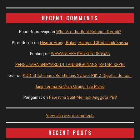
RECENT COMMENTS
Ruud Boudewijn
on
Who Are the Real Belanda Depok?
Pt endergu
on
Ekspor Arang Briket, Hampir 100% untuk Shisha
Penting
on
WAWANCARA KHUSUS DENGAN
PENGUSAHA SHIPYARD DI TANJUNGPINANG, BATAM KEPRI
Gun
on
POD St Johannes Berchmans School PIK 2 Digelar dengan
Janji Terima Kritikan Orang Tua Murid
Pengamat
on
Palestina Sulit Menjadi Anggota PBB
View all recent comments
RECENT POSTS