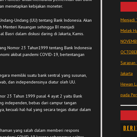
an menetapkan kebijakan moneter.
Menjadi 
ndang-Undang (UU) tentang Bank Indonesia. Akan
h Menteri Keuangan sehingga BI menjadi
Melek Hu
al Basri dalam diskusi daring di Jakarta, Kamis.
NOVEMBE
dang Nomor 23 Tahun1999 tentang Bank Indonesia
OCTOBER
onomi akibat pandemi COVID-19, bertentangan
Sarapan 
Jakarta
ra memiliki suatu bank sentral yang susunan,
ab, dan independensinya diatur oleh UU.
Hewan La
pada Pe
mor 23 Tahun 1999 pasal 4 ayat 2 yaitu Bank
ng independen, bebas dari campur tangan
ya, kecuali hal-hal yang secara tegas diatur dalam
BERI
ahaman yang salah dalam memberi respons