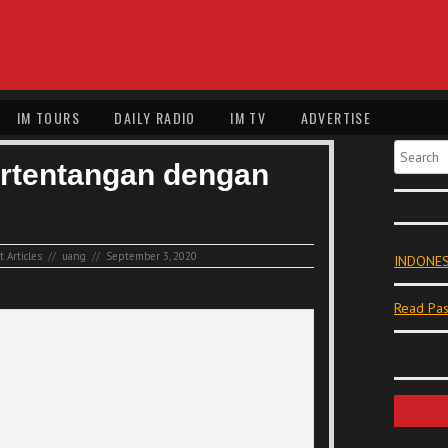
IM TOURS
DAILY RADIO
IM TV
ADVERTISE
Search
ertentangan dengan
 Articles
//
uang
//
September 3, 2020
INDONES
Read Pas