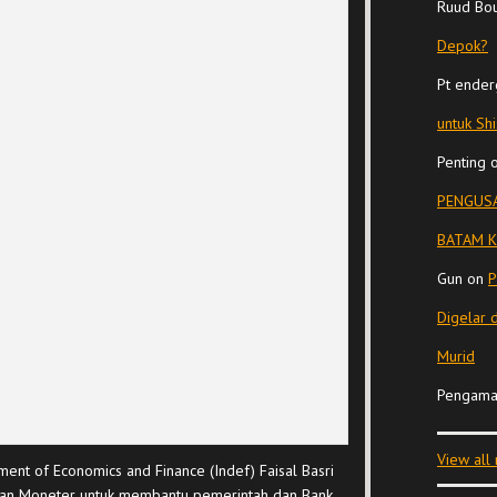
Ruud Bo
Depok?
Pt ender
untuk Sh
Penting
PENGUSA
BATAM K
Gun
on
P
Digelar 
Murid
Pengama
View all
ent of Economics and Finance (Indef) Faisal Basri
n Moneter untuk membantu pemerintah dan Bank