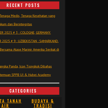
RECENT POSTS
Tenaga Medis, Tenaga Kesehatan yang
kum dan Berintegritas
R 2025 # 3 : COLOGNE, GERMANY.
 2025 # 9 : UZBEKISTAN : SAMARKAND.
Bersama Atase Marinir Amerika Serikat di
ngka Panda, Icon Tiongkok Dibahas
rtemuan SPPB UI & Hubei Academy
CATEGORIES
TA TANAH
BUDAYA &
AIR
TRADISI