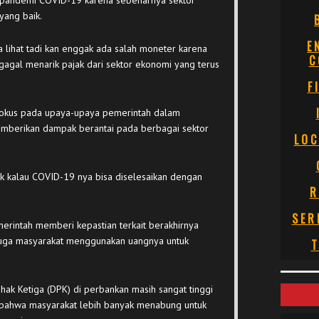
eh pandemi COVID-19 karena sebenarnya sektor
yang baik.
E
a lihat tadi kan enggak ada salah moneter karena
C
s, gagal menarik pajak dari sektor ekonomi yang terus
F
fokus pada upaya-upaya pemerintah dalam
mberikan dampak berantai pada berbagai sektor
LOC
ruk kalau COVID-19 nya bisa diselesaikan dengan
R
SER
rintah memberi kepastian terkait berakhirnya
uga masyarakat menggunakan uangnya untuk
T
ak Ketiga (DPK) di perbankan masih sangat tinggi
 bahwa masyarakat lebih banyak menabung untuk