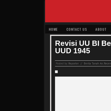
HOME
CONTACT US
ABOUT
Revisi UU BI B
UUD 1945
Posted by:
Reporter
//
Berita Tanah Air
,
Recent