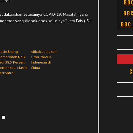
sumsi.
BB
BB
etidakpastian selesainya COVID-19. Masalahnya di
i moneter yang diobok-obok solusinya,” kata Fais ( SH
BBC
asio Utang
Alibaba ‘Jajakan’
Pemerintah Naik
Lima Produk
adi 38,5 Persen,
Indonesia di
Kemenkeu: Masih
China
C
erkontrol