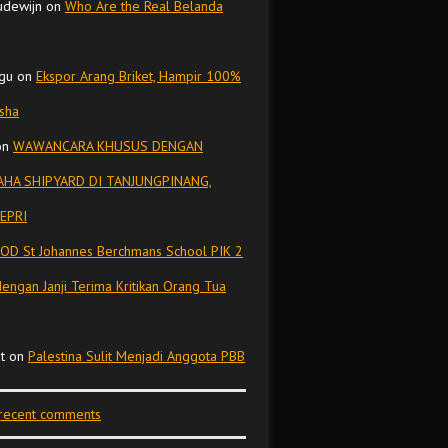
udewijn
on
Who Are the Real Belanda
gu
on
Ekspor Arang Briket, Hampir 100%
isha
on
WAWANCARA KHUSUS DENGAN
HA SHIPYARD DI TANJUNGPINANG,
EPRI
OD St Johannes Berchmans School PIK 2
dengan Janji Terima Kritikan Orang Tua
t
on
Palestina Sulit Menjadi Anggota PBB
 recent comments