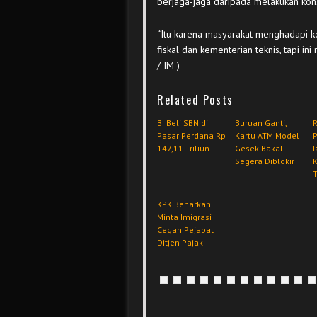
berjaga-jaga daripada melakukan kon
“Itu karena masyarakat menghadapi k
fiskal dan kementerian teknis, tapi in
/ IM )
Related Posts
BI Beli SBN di
Buruan Ganti,
R
Pasar Perdana Rp
Kartu ATM Model
147,11 Triliun
Gesek Bakal
J
Segera Diblokir
T
KPK Benarkan
Minta Imigrasi
Cegah Pejabat
Ditjen Pajak