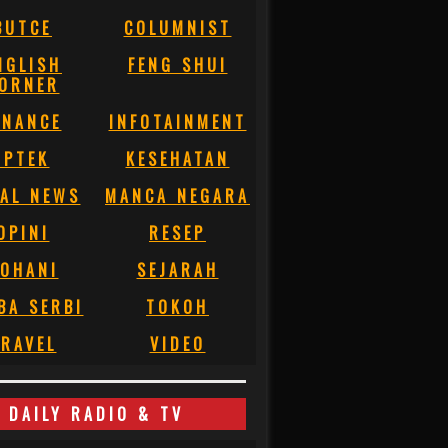
BUTCE
COLUMNIST
NGLISH
FENG SHUI
ORNER
INANCE
INFOTAINMENT
IPTEK
KESEHATAN
AL NEWS
MANCA NEGARA
OPINI
RESEP
OHANI
SEJARAH
BA SERBI
TOKOH
RAVEL
VIDEO
DAILY RADIO & TV