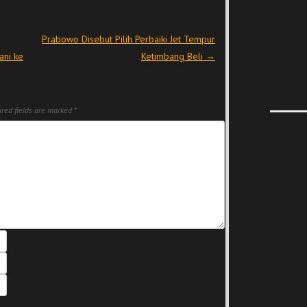
Prabowo Disebut Pilih Perbaiki Jet Tempur
ani ke
Ketimbang Beli
→
red fields are marked
*