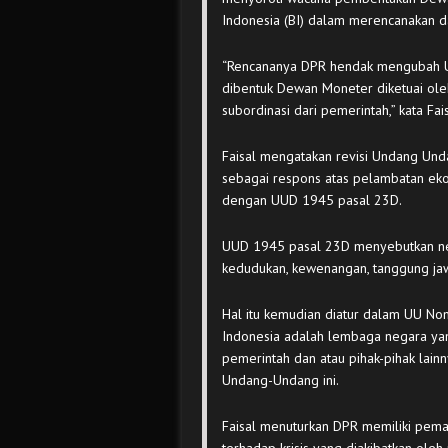
Indonesia (BI) dalam merencanakan d
“Rencananya DPR hendak mengubah U
dibentuk Dewan Moneter diketuai ole
subordinasi dari pemerintah,” kata Fais
Faisal mengatakan revisi Undang Un
sebagai respons atas pelambatan ek
dengan UUD 1945 pasal 23D.
UUD 1945 pasal 23D menyebutkan nega
kedudukan, kewenangan, tanggung jaw
Hal itu kemudian diatur dalam UU No
Indonesia adalah lembaga negara ya
pemerintah dan atau pihak-pihak lainn
Undang-Undang ini.
Faisal menuturkan DPR memiliki pem