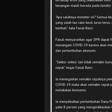
terhadap krisis yang diakibatkan ol
keuangan masih berada pada kondisi 
“Apa salahnya moneter ini? Semua kit
yang salah tax ratio kecil, turun teru
tumbuh,” kata Faisal Basri.
Faisal menyarankan agar DPR dapat 
menangani COVID-19 karena akan me
dan pertumbuhan ekonomi.
“Sektor-sektor lain tidak semakin bu
cepat,” tegas Faisal Basri.
Ia menegaskan semakin cepatnya peme
COVID-19 maka akan semakin cepat j
melakukan konsumsi.
Ia menyebutkan pertumbuhan Dana Pih
yaitu 8 persen yang mengindikasikan