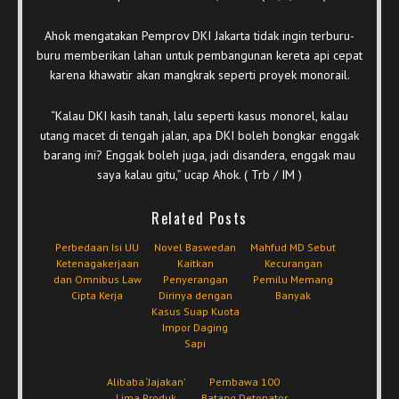
Ahok mengatakan Pemprov DKI Jakarta tidak ingin terburu-
buru memberikan lahan untuk pembangunan kereta api cepat
karena khawatir akan mangkrak seperti proyek monorail.
“Kalau DKI kasih tanah, lalu seperti kasus monorel, kalau
utang macet di tengah jalan, apa DKI boleh bongkar enggak
barang ini? Enggak boleh juga, jadi disandera, enggak mau
saya kalau gitu,” ucap Ahok. ( Trb / IM )
Related Posts
Perbedaan Isi UU
Novel Baswedan
Mahfud MD Sebut
Ketenagakerjaan
Kaitkan
Kecurangan
dan Omnibus Law
Penyerangan
Pemilu Memang
Cipta Kerja
Dirinya dengan
Banyak
Kasus Suap Kuota
Impor Daging
Sapi
Alibaba ‘Jajakan’
Pembawa 100
Lima Produk
Batang Detonator