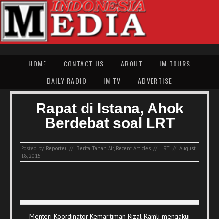
HOME
CONTACT US
ABOUT
IM TOURS
DAILY RADIO
IM TV
ADVERTISE
Rapat di Istana, Ahok
Berdebat soal LRT
Posted by:
Reporter
//
Berita Tanah Air
,
Recent Articles
//
LRT
//
August
18, 2015
Menteri Koordinator Kemaritiman Rizal Ramli mengakui