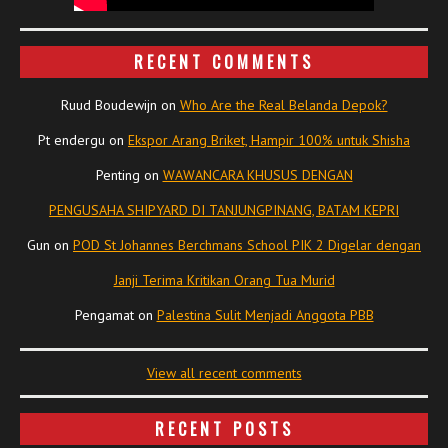
RECENT COMMENTS
Ruud Boudewijn
on
Who Are the Real Belanda Depok?
Pt endergu
on
Ekspor Arang Briket, Hampir 100% untuk Shisha
Penting
on
WAWANCARA KHUSUS DENGAN
PENGUSAHA SHIPYARD DI TANJUNGPINANG, BATAM KEPRI
Gun
on
POD St Johannes Berchmans School PIK 2 Digelar dengan
Janji Terima Kritikan Orang Tua Murid
Pengamat
on
Palestina Sulit Menjadi Anggota PBB
View all recent comments
RECENT POSTS