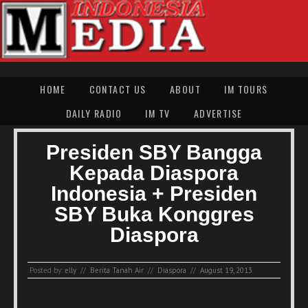
HOME
CONTACT US
ABOUT
IM TOURS
DAILY RADIO
IM TV
ADVERTISE
Presiden SBY Bangga
Kepada Diaspora
Indonesia + Presiden
SBY Buka Konggres
Diaspora
Posted by:
elly
//
Berita Tanah Air
//
Diaspora
//
August 19, 2013