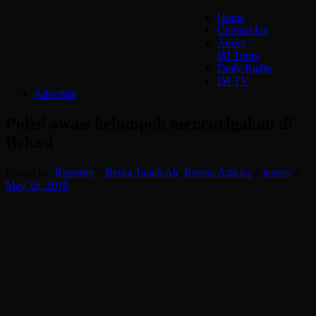
Home
Contact Us
About
IM Tours
Daily Radio
IM TV
Advertise
Polisi awasi kelompok mencurigakan di
Bekasi
Posted by:
Reporter
//
Berita Tanah Air
,
Recent Articles
//
teroris
//
May 19, 2018