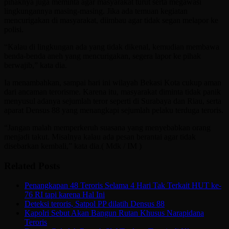
pihaknya juga meminta agar masyarakat turut serta megawasi
lingkungannya masing-masing. Jika ada temuan kegiatan
mencurigakan di masyarakat, diimbau agar tidak segan melapor ke
polisi.
“Kalau di lingkungan ada yang tidak dikenal, kemudian membawa
benda-benda aneh yang mencurigakan, segera lapor ke pihak
berwajib,” kata dia.
Ia menambahkan, sampai hari ini wilayah Bekasi Kota cukup aman
dari ancaman terorisme. Karena itu, masyarakat diminta tidak panik
menyusul adanya sejumlah teror seperti di Surabaya dan Riau, serta
aparat Densus 88 yang menangkapi sejumlah pelaku terduga teroris.
“Jangan malah memperkeruh suasana yang menyebabkan orang
menjadi takut. Misalnya kalau ada pesan berantai agar tidak
disebarkan kembali,” kata dia.( Mdk / IM )
Related Posts
Penangkapan 48 Teroris Selama 4 Hari Tak Terkait HUT ke-
76 RI tapi karena Hal Ini
Deteksi teroris, Satpol PP dilatih Densus 88
Kapolri Sebut Akan Bangun Rutan Khusus Narapidana
Teroris