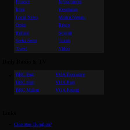
Finance
Infotainment
Iptek
Kesehatan
Local News
Manca Negara
Opini
Resep
Rohani
Sejarah
Serba Serbi
Tokoh
Travel
Video
Daily Radio & TV
BBC Pagi
VOA Executive
BBC Hari
VOA Pagi
BBC Malam
VOA Petang
Links
Cina atau Tionghoa?