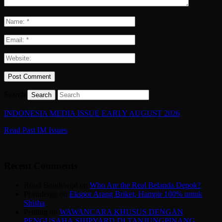
Search
INDONESIA MEDIA ISSUE EARLY AUGUST 2026
Read Past IM Issues
Recent Comments
Ruud Boudewijn
on
Who Are the Real Belanda Depok?
Pt endergu
on
Ekspor Arang Briket, Hampir 100% untuk
Shisha
Penting
on
WAWANCARA KHUSUS DENGAN
PENGUSAHA SHIPYARD DI TANJUNGPINANG,