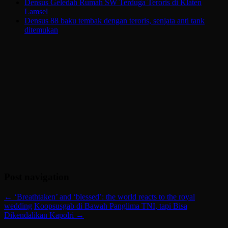
Densus Geledah Rumah SW Terduga Teroris di Klaten
Lamsel
Densus 88 baku tembak dengan teroris, senjata anti tank
ditemukan
Post navigation
←
‘Breathtaken’ and ‘blessed’: the world reacts to the royal
wedding
Koopsusgab di Bawah Panglima TNI, tapi Bisa
Dikendalikan Kapolri
→