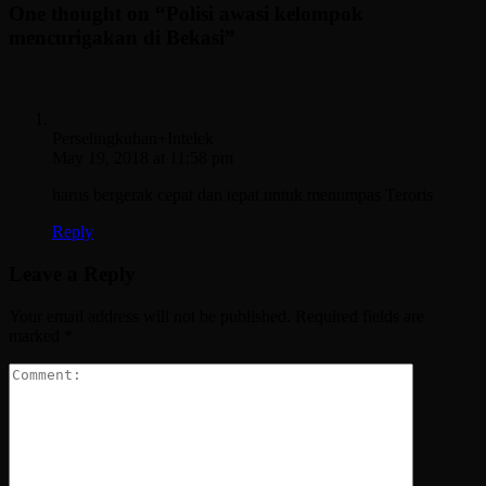
One thought on “
Polisi awasi kelompok
mencurigakan di Bekasi
”
Perselingkuhan+Intelek
May 19, 2018 at 11:58 pm
harus bergerak cepat dan tepat untuk menumpas Teroris
Reply
Leave a Reply
Your email address will not be published.
Required fields are
marked
*