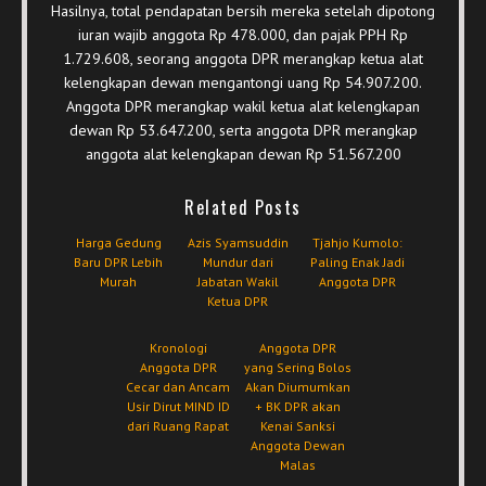
Hasilnya, total pendapatan bersih mereka setelah dipotong
iuran wajib anggota Rp 478.000, dan pajak PPH Rp
1.729.608, seorang anggota DPR merangkap ketua alat
kelengkapan dewan mengantongi uang Rp 54.907.200.
Anggota DPR merangkap wakil ketua alat kelengkapan
dewan Rp 53.647.200, serta anggota DPR merangkap
anggota alat kelengkapan dewan Rp 51.567.200
Related Posts
Harga Gedung
Azis Syamsuddin
Tjahjo Kumolo:
Baru DPR Lebih
Mundur dari
Paling Enak Jadi
Murah
Jabatan Wakil
Anggota DPR
Ketua DPR
Kronologi
Anggota DPR
Anggota DPR
yang Sering Bolos
Cecar dan Ancam
Akan Diumumkan
Usir Dirut MIND ID
+ BK DPR akan
dari Ruang Rapat
Kenai Sanksi
Anggota Dewan
Malas