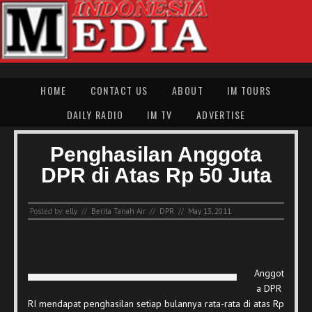
HOME
CONTACT US
ABOUT
IM TOURS
DAILY RADIO
IM TV
ADVERTISE
Penghasilan Anggota
DPR di Atas Rp 50 Juta
Posted by:
elly
//
Berita Tanah Air
//
DPR
//
May 13, 2011
Anggot
a DPR
RI mendapat penghasilan setiap bulannya rata-rata di atas Rp