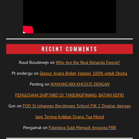
RECENT COMMENTS
Ruud Boudewijn
on
Who Are the Real Belanda Depok?
Pt endergu
on
Ekspor Arang Briket, Hampir 100% untuk Shisha
Penting
on
WAWANCARA KHUSUS DENGAN
PENGUSAHA SHIPYARD DI TANJUNGPINANG, BATAM KEPRI
Gun
on
POD St Johannes Berchmans School PIK 2 Digelar dengan
Janji Terima Kritikan Orang Tua Murid
Pengamat
on
Palestina Sulit Menjadi Anggota PBB