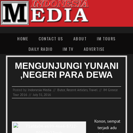
HOME
CONTACT US
ABOUT
IM TOURS
DAILY RADIO
IM TV
ADVERTISE
MENGUNJUNGI YUNANI
,NEGERI PARA DEWA
Posted by:
Indonesia Media
//
Butce
,
Recent Articles
,
Travel
//
IM Greece
Tour 2016
//
July 31, 2016
Konon, sempat
terjadi adu