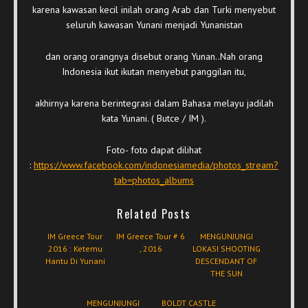
karena kawasan kecil inilah orang Arab dan Turki menyebut
seluruh kawasan Yunani menjadi Yunanistan
dan orang orangnya disebut orang Yunan..Nah orang
Indonesia ikut ikutan menyebut panggilan itu,
akhirnya karena berintegrasi dalam Bahasa melayu jadilah
kata Yunani. ( Butce / IM ).
Foto- foto dapat dilihat
:
https://www.facebook.com/indonesiamedia/photos_stream?
tab=photos_albums
Related Posts
IM Greece Tour
IM Greece Tour # 6
MENGUNJUNGI
2016 : Ketemu
, 2016
LOKASI SHOOTING
Hantu Di Yunani
DESCENDANT OF
THE SUN
MENGUNJUNGI
BOLDT CASTLE