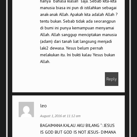
hanya “bahasa kiasan” saja. Sebab kita-kita
manusia biasa ini pun di istilahkan sebagai
anak-anak Allah. Apakah kita adalah Allah ?
tentu bukan. Sebab tidak ada seorangpun
di bumi ini punya kemampuan menyamai
Allah. Allah sanggup menciptakan manusia
(adam) dari tanah liat langsung menjadi
laki2 dewasa. Yesus belum pernah
melakukan itu. Ini bukti kalau Yesus bukan
Allah.
Reply
leo
August 1, 2016 at 11:12 am
BAGAIMANA KALAU AKU BILANG “: JESUS
IS GOD BUT GOD IS NOT JESUS- DIMANA