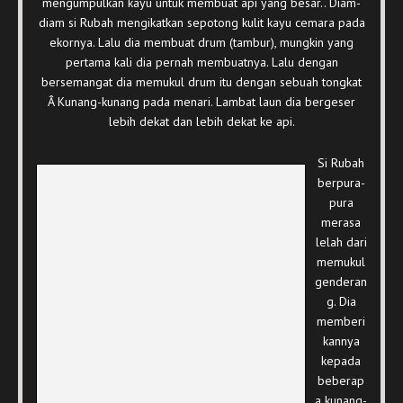
mengumpulkan kayu untuk membuat api yang besar.. Diam-
diam si Rubah mengikatkan sepotong kulit kayu cemara pada
ekornya. Lalu dia membuat drum (tambur), mungkin yang
pertama kali dia pernah membuatnya. Lalu dengan
bersemangat dia memukul drum itu dengan sebuah tongkat
Â Kunang-kunang pada menari. Lambat laun dia bergeser
lebih dekat dan lebih dekat ke api.
Si Rubah
berpura-
pura
merasa
lelah dari
memukul
genderan
g. Dia
memberi
kannya
kepada
beberap
a kunang-