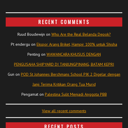
RECENT COMMENTS
Ruud Boudewijn
on
Who Are the Real Belanda Depok?
Pt endergu
on
Ekspor Arang Briket, Hampir 100% untuk Shisha
Penting
on
WAWANCARA KHUSUS DENGAN
PENGUSAHA SHIPYARD DI TANJUNGPINANG, BATAM KEPRI
Gun
on
POD St Johannes Berchmans School PIK 2 Digelar dengan
Janji Terima Kritikan Orang Tua Murid
Pengamat
on
Palestina Sulit Menjadi Anggota PBB
View all recent comments
RECENT POSTS