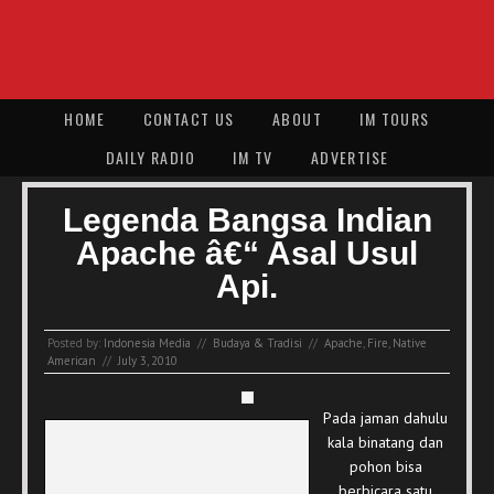
HOME
CONTACT US
ABOUT
IM TOURS
DAILY RADIO
IM TV
ADVERTISE
Legenda Bangsa Indian
Apache â€“ Asal Usul
Api.
Posted by:
Indonesia Media
//
Budaya & Tradisi
//
Apache
,
Fire
,
Native
American
//
July 3, 2010
Pada jaman dahulu
kala binatang dan
pohon bisa
berbicara satu