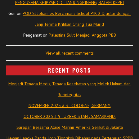
PENGUSAHA SHIPYARD DI TANJUNGPINANG, BATAM KEPRI
Gun
on
POD St Johannes Berchmans School PIK 2 Digelar dengan
Janji Terima Kritikan Orang Tua Murid
Pengamat
on
Palestina Sulit Menjadi Anggota PBB
View all recent comments
RECENT POSTS
Menjadi Tenaga Medis, Tenaga Kesehatan yang Melek Hukum dan
Berintegritas
NOVEMBER 2025 # 3 : COLOGNE, GERMANY.
OCTOBER 2025 # 9 : UZBEKISTAN : SAMARKAND.
Sarapan Bersama Atase Marinir Amerika Serikat di Jakarta
Hewan Langka Panda, Icon Tiongkok Dibahas pada Pertemuan SPPB