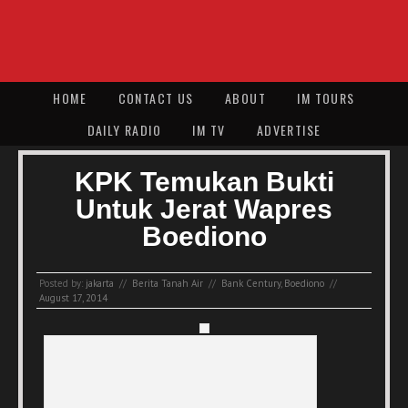
HOME
CONTACT US
ABOUT
IM TOURS
DAILY RADIO
IM TV
ADVERTISE
KPK Temukan Bukti
Untuk Jerat Wapres
Boediono
Posted by:
jakarta
//
Berita Tanah Air
//
Bank Century
,
Boediono
//
August 17, 2014