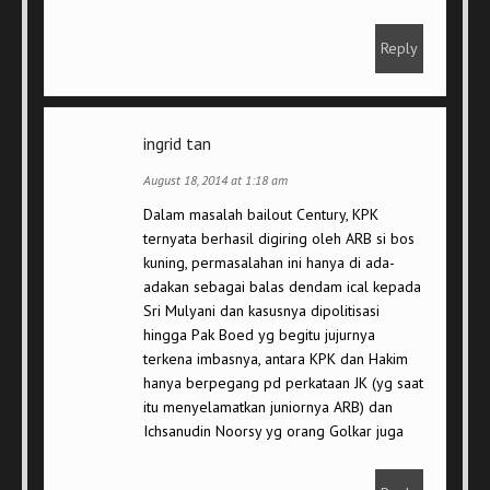
Reply
ingrid tan
August 18, 2014 at 1:18 am
Dalam masalah bailout Century, KPK
ternyata berhasil digiring oleh ARB si bos
kuning, permasalahan ini hanya di ada-
adakan sebagai balas dendam ical kepada
Sri Mulyani dan kasusnya dipolitisasi
hingga Pak Boed yg begitu jujurnya
terkena imbasnya, antara KPK dan Hakim
hanya berpegang pd perkataan JK (yg saat
itu menyelamatkan juniornya ARB) dan
Ichsanudin Noorsy yg orang Golkar juga