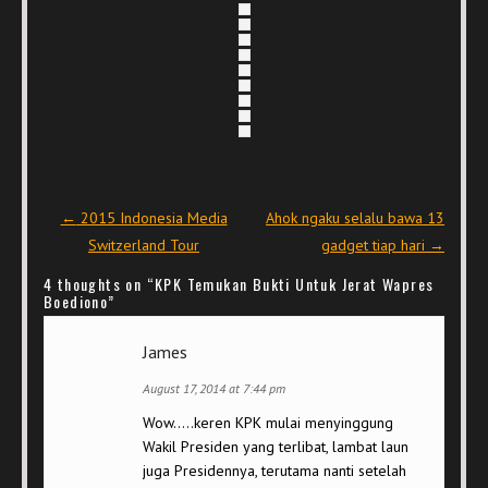
Post navigation
←
2015 Indonesia Media
Ahok ngaku selalu bawa 13
Switzerland Tour
gadget tiap hari
→
4 thoughts on “
KPK Temukan Bukti Untuk Jerat Wapres
Boediono
”
James
August 17, 2014 at 7:44 pm
Wow…..keren KPK mulai menyinggung
Wakil Presiden yang terlibat, lambat laun
juga Presidennya, terutama nanti setelah