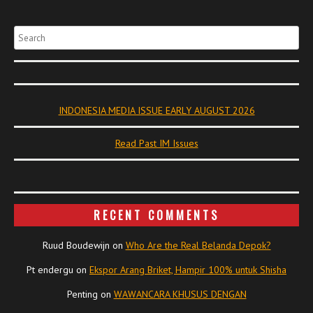
Search
INDONESIA MEDIA ISSUE EARLY AUGUST 2026
Read Past IM Issues
RECENT COMMENTS
Ruud Boudewijn
on
Who Are the Real Belanda Depok?
Pt endergu
on
Ekspor Arang Briket, Hampir 100% untuk Shisha
Penting
on
WAWANCARA KHUSUS DENGAN