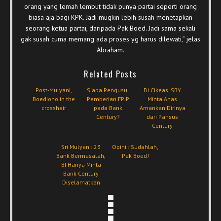
orang yang lemah lembut tidak punya partai seperti orang
biasa aja bagi KPK. Jadi mugkin lebih susah menetapkan
seorang ketua partai, daripada Pak Boed. Jadi sama sekali
gak susah cuma memang ada proses yg harus dilewati,” jelas
Abraham.
Related Posts
Post-Mulyani,
Siapa Pengusul
Di Cikeas, SBY
Boediono in the
Pemberian FPJP
Minta Anas
crosshair
pada Bank
Amankan Dirinya
Century?
dari Pansus
Century
Sri Mulyani: 23
Opini : Sudahlah,
Bank Bermasalah,
Pak Boed!
BI Hanya Minta
Bank Century
Diselamatkan