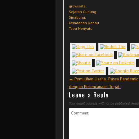
growisata,
Sejarah Gunung
Sinabung,
Keindahan Danau
Toba Menyatu
Post navigation
←
Pemulihan Usaha Pasca Pandemic
dengan Perencanaan Tepat
Leave a Reply
Your email address will not be published.
Requi