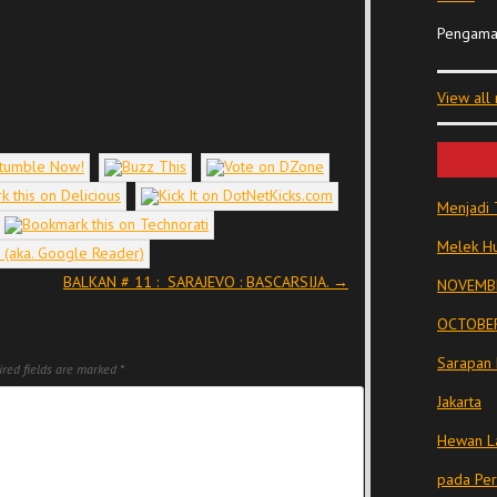
Pengama
View all
Menjadi 
Melek Hu
BALKAN # 11 : SARAJEVO : BASCARSIJA.
→
NOVEMBE
OCTOBER
Sarapan 
red fields are marked
*
Jakarta
Hewan La
pada Pe