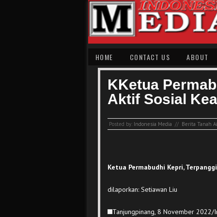
HOME
CONTACT US
ABOUT
KKetua Permabu
Aktif Sosial K
Posted by:
Indonesia Media
//
Berita Tanah Ai
Ketua Permabudhi Kepri, Terpangg
dilaporkan: Setiawan Liu
Tanjungpinang, 8 November 2022/In