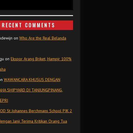
RECENT COMMENTS
udewijn
on
Who Are the Real Belanda
gu
on
Ekspor Arang Briket, Hampir 100%
isha
on
WAWANCARA KHUSUS DENGAN
HA SHIPYARD DI TANJUNGPINANG,
EPRI
OD St Johannes Berchmans School PIK 2
dengan Janji Terima Kritikan Orang Tua