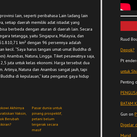
rovinsi lain, seperti peribahasa Lain ladang lain
nya, setiap daerah memiliki adat istiadat yang
 bisa berbeda dengan aturan di daerah lain. Secara
gara tetangga, yaitu Singapura, Malaysia, dan
Ruud Bo
 251.810,71 km² dengan 96 persennya adalah
an kecil. “Saya harus tangani umat-umat Buddha di
Depok?
ni) Anambas, Natuna, Lingga. Tiket pesawatnya saja,
Pt ender
2,5 juta untuk kelas ekonomi. Harga tersebut dua
tam. Artinya, Natuna dan Anambas sangat jauh, tapi
untuk Sh
Buddha di kepulauan,” kata penganut gaya hidup
Penting
PENGUSA
BATAM K
okowi Akhirnya
Pasar dunia untuk
ratiskan Vaksin,
pinang prospektif,
Gun
on
P
Kok Berubah
petani belum
ikiran?
tergerak secara
Digelar 
masif
Murid