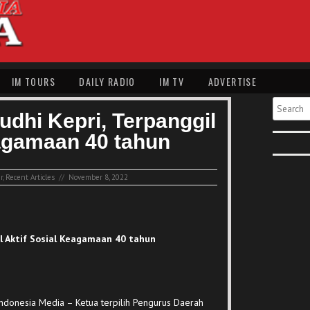
IM TOURS
DAILY RADIO
IM TV
ADVERTISE
Search
dhi Kepri, Terpanggil
eagamaan 40 tahun
r
,
Recent Articles
//
November 8, 2022
il Aktif Sosial Keagamaan 40 tahun
donesia Media – Ketua terpilih Pengurus Daerah