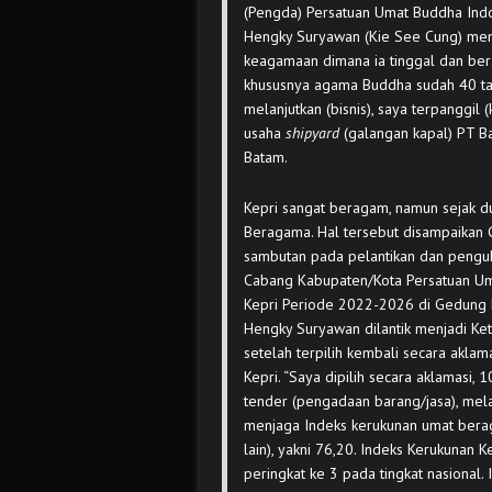
(Pengda) Persatuan Umat Buddha Indon
Hengky Suryawan (Kie See Cung) meng
keagamaan dimana ia tinggal dan berak
khususnya agama Buddha sudah 40 ta
melanjutkan (bisnis), saya terpanggil 
usaha
shipyard
(galangan kapal) PT B
Batam.
Kepri sangat beragam, namun sejak du
Beragama. Hal tersebut disampaikan
sambutan pada pelantikan dan penguk
Cabang Kabupaten/Kota Persatuan Um
Kepri Periode 2022-2026 di Gedung D
Hengky Suryawan dilantik menjadi Ke
setelah terpilih kembali secara akl
Kepri. “Saya dipilih secara aklamasi, 
tender (pengadaan barang/jasa), mel
menjaga Indeks kerukunan umat beraga
lain), yakni 76,20. Indeks Kerukunan 
peringkat ke 3 pada tingkat nasional. 