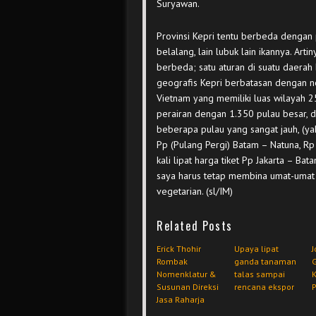
Suryawan.
Provinsi Kepri tentu berbeda dengan p
belalang, lain lubuk lain ikannya. Arti
berbeda; satu aturan di suatu daerah
geografis Kepri berbatasan dengan ne
Vietnam yang memiliki luas wilayah
perairan dengan 1.350 pulau besar, d
beberapa pulau yang sangat jauh, (yak
Pp (Pulang Pergi) Batam – Natuna, Rp 
kali lipat harga tiket Pp Jakarta – Ba
saya harus tetap membina umat-umat 
vegetarian. (sl/IM)
Related Posts
Erick Thohir
Upaya lipat
J
Rombak
ganda tanaman
G
Nomenklatur &
talas sampai
Susunan Direksi
rencana ekspor
P
Jasa Raharja