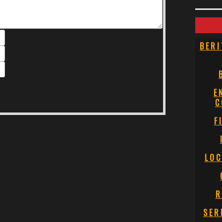
BERI
E
C
F
LOC
R
SER