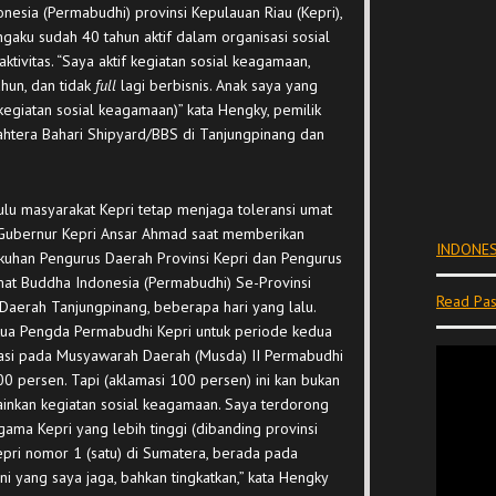
esia (Permabudhi) provinsi Kepulauan Riau (Kepri),
aku sudah 40 tahun aktif dalam organisasi sosial
tivitas. “Saya aktif kegiatan sosial keagamaan,
hun, dan tidak
full
lagi berbisnis. Anak saya yang
(kegiatan sosial keagamaan)” kata Hengky, pemilik
ahtera Bahari Shipyard/BBS di Tanjungpinang dan
lu masyarakat Kepri tetap menjaga toleransi umat
 Gubernur Kepri Ansar Ahmad saat memberikan
INDONES
uhan Pengurus Daerah Provinsi Kepri dan Pengurus
at Buddha Indonesia (Permabudhi) Se-Provinsi
Read Pas
aerah Tanjungpinang, beberapa hari yang lalu.
tua Pengda Permabudhi Kepri untuk periode kedua
amasi pada Musyawarah Daerah (Musda) II Permabudhi
100 persen. Tapi (aklamasi 100 persen) ini kan bukan
ainkan kegiatan sosial keagamaan. Saya terdorong
ma Kepri yang lebih tinggi (dibanding provinsi
Kepri nomor 1 (satu) di Sumatera, berada pada
Ini yang saya jaga, bahkan tingkatkan,” kata Hengky