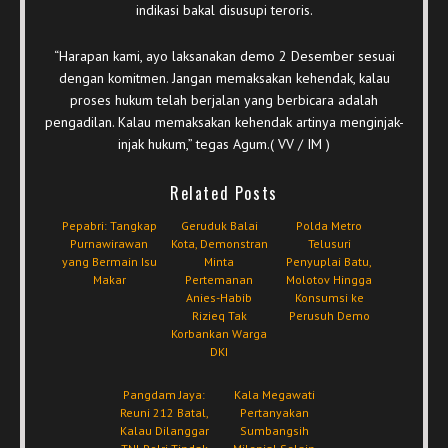
indikasi bakal disusupi teroris.
“Harapan kami, ayo laksanakan demo 2 Desember sesuai
dengan komitmen. Jangan memaksakan kehendak, kalau
proses hukum telah berjalan yang berbicara adalah
pengadilan. Kalau memaksakan kehendak artinya menginjak-
injak hukum,” tegas Agum.( VV / IM )
Related Posts
Pepabri: Tangkap
Geruduk Balai
Polda Metro
Purnawirawan
Kota, Demonstran
Telusuri
yang Bermain Isu
Minta
Penyuplai Batu,
Makar
Pertemanan
Molotov Hingga
Anies-Habib
Konsumsi ke
Rizieq Tak
Perusuh Demo
Korbankan Warga
DKI
Pangdam Jaya:
Kala Megawati
Reuni 212 Batal,
Pertanyakan
Kalau Dilanggar
Sumbangsih