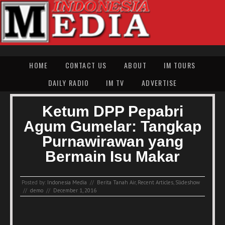
HOME
CONTACT US
ABOUT
IM TOURS
DAILY RADIO
IM TV
ADVERTISE
Ketum DPP Pepabri
Agum Gumelar: Tangkap
Purnawirawan yang
Bermain Isu Makar
Posted by:
Indonesia Media
//
Berita Tanah Air
,
Recent Articles
,
Slideshow
//
demo
//
December 1, 2016