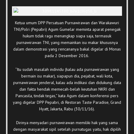
Ketua umum DPP Persatuan Purnawirawan dan Warakawuri
TNI/Polri (Pepabri) Agum Gumelar meminta aparat penegak
hukum tidak ragu menangkap siapa saja, termasuk
purnawirawan TNI, yang memainkan isu makar khususnya
dalam demonstrasi yang rencananya bakal digelar di Monas
pada 2 Desember 2016.
“Itu sudah masalah individu (kalau ada purnawirawan yang
bermain isu makar), siapapun dia, pejabat, wali kota,
purnawirawan jenderal, kalau ada indikasi dan didukung data
dan fakta hendak memecah-belah keutuhan NKRI dan
Pancasila, tindak tegas,” kata Agum dalam konferensi pers
yang digelar DPP Pepabri, di Restoran Taste Paradise, Grand
Hyatt, Jakarta, Rabu (30/11/16).
Dirinya menyadari purnawirawan memiliki hak yang sama
dengan masyarakat sipil setelah purnatugas yaitu, hak dipilih