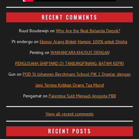
RECENT COMMENTS
Ruud Boudewijn
on
Who Are the Real Belanda Depok?
Pt endergu
on
Ekspor Arang Briket, Hampir 100% untuk Shisha
Penting
on
WAWANCARA KHUSUS DENGAN
PENGUSAHA SHIPYARD DI TANJUNGPINANG, BATAM KEPRI
Gun
on
POD St Johannes Berchmans School PIK 2 Digelar dengan
Janji Terima Kritikan Orang Tua Murid
Pengamat
on
Palestina Sulit Menjadi Anggota PBB
View all recent comments
RECENT POSTS