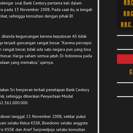
BB
dengar soal Bank Century pertama kali dalam
ya pada 13 November 2008. Pada saat itu, ia tengah
BB
ikat, sehingga konsultasi dengan pihak BI
BBC
a dilanda keguncangan karena keputusan AS tidak
a terjadi guncangan sangat besar. “Karena persepsi
sangat besar, tidak ada satu negara pun yang bisa
erbesar. Harga saham semua jatuh. Di Indonesia pada
adaan yang memaksa,” ujarnya.
C
akan Sri berperan terkait penetapan Bank Century
ik, sehingga diberikan Penyertaan Modal
62.361.000.000.
inasi tanggal 21 November 2008, sekitar pukul
lyani selaku Ketua KSSK, Boediono selaku anggota
s KSSK dan Arief Surjowidjojo selaku konsultan