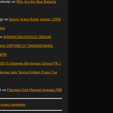
udewijn
on
Who Are the Real Belanda
gu
on
Ekspor Arang Briket, Hampir 100%
isha
on
WAWANCARA KHUSUS DENGAN
HA SHIPYARD DI TANJUNGPINANG,
EPRI
OD St Johannes Berchmans School PIK 2
dengan Janji Terima Kritikan Orang Tua
t
on
Palestina Sulit Menjadi Anggota PBB
 recent comments