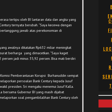
E
erasa tertipu oleh BI lantaran data dan angka yang
C
Century ternyata berubah. “Saya kecewa dengan
F
a bertanggung jawab atas perekonomian di
yang awalnya dikatakan Rp632 miliar meningkat
LOC
t-surat berharga yang dimacetkan. “Saya kaget
,2 persen jadi minus 35,92 persen. Bisa mati berdiri
R
m Komisi Pemberantasan Korupsi Burhanuddin sempat
SER
melaporkan persoalan Bank Century kepada Jusuf
T
 wakil presiden. Sri mengaku menemui Jusuf Kalla.
lla bersama Gubernur BI yang masih dijabat
elaporkan soal pengambilalihan Bank Century oleh