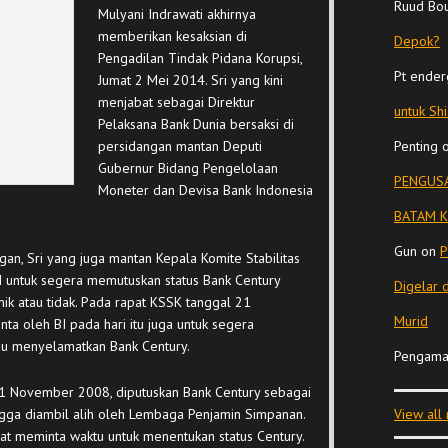
Ruud Bo
Mulyani Indrawati akhirnya
memberikan kesaksian di
Depok?
Pengadilan Tindak Pidana Korupsi,
Pt ender
Jumat 2 Mei 2014. Sri yang kini
menjabat sebagai Direktur
untuk Sh
Pelaksana Bank Dunia bersaksi di
persidangan mantan Deputi
Penting
Gubernur Bidang Pengelolaan
PENGUSA
Moneter dan Devisa Bank Indonesia
BATAM K
Gun
on
P
an, Sri yang juga mantan Kepala Komite Stabilitas
 untuk segera memutuskan status Bank Century
Digelar 
k atau tidak. Pada rapat KSSK tanggal 21
Murid
a oleh BI pada hari itu juga untuk segera
u menyelamatkan Bank Century.
Pengama
 21 November 2008, diputuskan Bank Century sebagai
gga diambil alih oleh Lembaga Penjamin Simpanan.
View all
at meminta waktu untuk menentukan status Century.