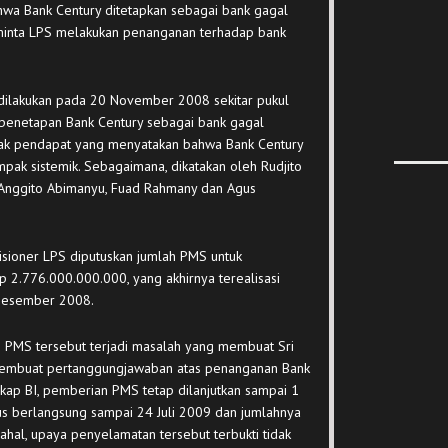
ahwa Bank Century ditetapkan sebagai bank gagal
eminta LPS melakukan penanganan terhadap bank
dilakukan pada 20 November 2008 sekitar pukul
 penetapan Bank Century sebagai bank gagal
yak pendapat yang menyatakan bahwa Bank Century
mpak sistemik. Sebagaimana, dikatakan oleh Rudjito
 Anggito Abimanyu, Fuad Rahmany dan Agus
sioner LPS diputuskan jumlah PMS untuk
 2.776.000.000.000, yang akhirnya terealisasi
Desember 2008.
n PMS tersebut terjadi masalah yang membuat Sri
membuat pertanggungjawaban atas penanganan Bank
kap BI, pemberian PMS tetap dilanjutkan sampai 1
 berlangsung sampai 24 Juli 2009 dan jumlahnya
hal, upaya penyelamatan tersebut terbukti tidak