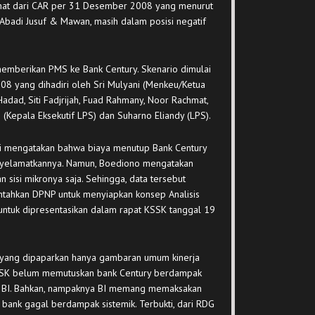
hat dari CAR per 31 Desember 2008 yang menurut
r Abadi Jusuf & Mawan, masih dalam posisi negatif
emberikan PMS ke Bank Century. Skenario dimulai
08 yang dihadiri oleh Sri Mulyani (Menkeu/Ketua
adad, Siti Fadjrijah, Fuad Rahmany, Noor Rachmat,
i (Kepala Eksekutif LPS) dan Suharno Eliandy (LPS).
ani mengatakan bahwa biaya menutup Bank Century
nyelamatkannya. Namun, Boediono mengatakan
 sisi mikronya saja. Sehingga, data tersebut
intahkan DPNP untuk menyiapkan konsep Analisis
untuk dipresentasikan dalam rapat KSSK tanggal 19
 yang dipaparkan hanya gambaran umum kinerja
KSSK belum memutuskan bank Century berdampak
eh BI. Bahkan, nampaknya BI memang memaksakan
 bank gagal berdampak sistemik. Terbukti, dari RDG