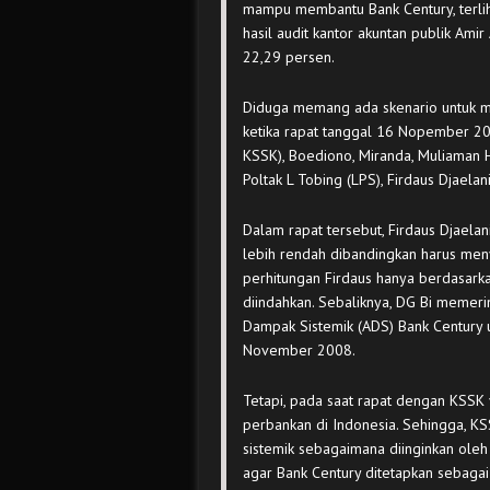
mampu membantu Bank Century, terli
hasil audit kantor akuntan publik Ami
22,29 persen.
Diduga memang ada skenario untuk m
ketika rapat tanggal 16 Nopember 20
KSSK), Boediono, Miranda, Muliaman H
Poltak L Tobing (LPS), Firdaus Djaelan
Dalam rapat tersebut, Firdaus Djael
lebih rendah dibandingkan harus me
perhitungan Firdaus hanya berdasarkan
diindahkan. Sebaliknya, DG Bi memer
Dampak Sistemik (ADS) Bank Century 
November 2008.
Tetapi, pada saat rapat dengan KSSK
perbankan di Indonesia. Sehingga, 
sistemik sebagaimana diinginkan ol
agar Bank Century ditetapkan sebagai