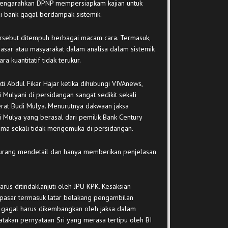
engarahkan DPNP mempersiapkam kajian untuk
 bank gagal berdampak sistemik.
rsebut ditempuh berbagai macam cara. Termasuk,
sar atau masyarakat dalam analisa dalam sistemik
a kuantitatif tidak terukur.
ti Abdul Fikar Hajar ketika dihubungi VIVAnews,
Mulyani di persidangan sangat sedikit sekali
rat Budi Mulya. Menurutnya dakwaan jaksa
Mulya yang berasal dari pemilik Bank Century
ama sekali tidak mengemuka di persidangan.
kurang mendetail dan hanya memberikan penjelasan
rus ditindaklanjuti oleh JPU KPK. Kesaksian
 pasar termasuk latar belakang pengambilan
 gagal harus dikembangkan oleh jaksa dalam
takan pernyataan Sri yang merasa tertipu oleh BI