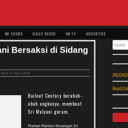
IM TOURS
DAILY RADIO
IM TV
ADVERTISE
Search
ani Bersaksi di Sidang
y bank
//
May 3, 2014
INDONES
Read Pas
Bailout Century berubah-
ubah angkanya, membuat
Sri Mulyani geram.
Mantan Menteri Keuangan Sri