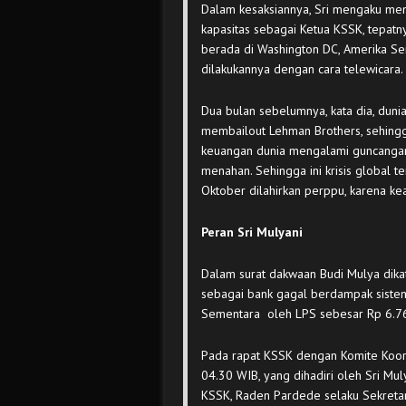
Dalam kesaksiannya, Sri mengaku men
kapasitas sebagai Ketua KSSK, tepatn
berada di Washington DC, Amerika Ser
dilakukannya dengan cara telewicara.
Dua bulan sebelumnya, kata dia, duni
membailout Lehman Brothers, sehingg
keuangan dunia mengalami guncangan 
menahan. Sehingga ini krisis global t
Oktober dilahirkan perppu, karena ke
Peran Sri Mulyani
Dalam surat dakwaan Budi Mulya dikat
sebagai bank gagal berdampak sistem
Sementara oleh LPS sebesar Rp 6.7
Pada rapat KSSK dengan Komite Koord
04.30 WIB, yang dihadiri oleh Sri Mu
KSSK, Raden Pardede selaku Sekretari