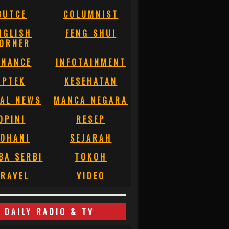
BUTCE
COLUMNIST
NGLISH
FENG SHUI
ORNER
INANCE
INFOTAINMENT
IPTEK
KESEHATAN
AL NEWS
MANCA NEGARA
OPINI
RESEP
OHANI
SEJARAH
BA SERBI
TOKOH
RAVEL
VIDEO
DAILY RADIO & TV