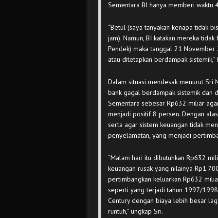
Sementara BI hanya memberi waktu 4
“Betul (saya tanyakan kenapa tidak bi
jam). Namun, BI katakan mereka tidak b
Pendek) maka tanggal 21 November 200
atau ditetapkan berdampak sistemik,” 
Dalam situasi mendesak menurut Sri M
bank gagal berdampak sistemik dan di
Sementara sebesar Rp632 miliar agar
menjadi positif 8 persen. Dengan al
serta agar sistem keuangan tidak me
penyelamatan, yang menjadi pertimba
“Malam hari itu dibutuhkan Rp632 mi
keuangan rusak yang nilainya Rp1.700
pertimbangkan keluarkan Rp632 milia
seperti yang terjadi tahun 1997/1998
Century dengan biaya lebih besar lag
runtuh,” ungkap Sri.