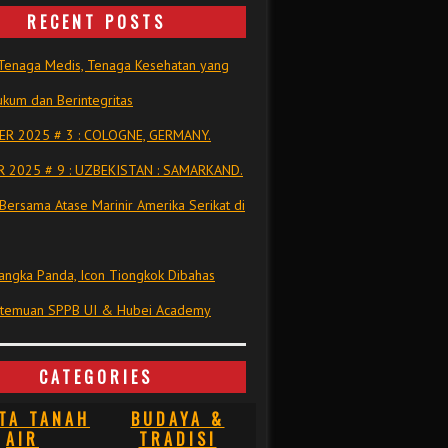
RECENT POSTS
Tenaga Medis, Tenaga Kesehatan yang
kum dan Berintegritas
R 2025 # 3 : COLOGNE, GERMANY.
 2025 # 9 : UZBEKISTAN : SAMARKAND.
Bersama Atase Marinir Amerika Serikat di
ngka Panda, Icon Tiongkok Dibahas
rtemuan SPPB UI & Hubei Academy
CATEGORIES
TA TANAH
BUDAYA &
AIR
TRADISI