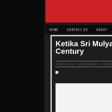
HOME
CONTACT US
ABOUT
Ketika Sri Muly
Century
Posted by:
elly
//
Berita Tanah Air
//
Centur