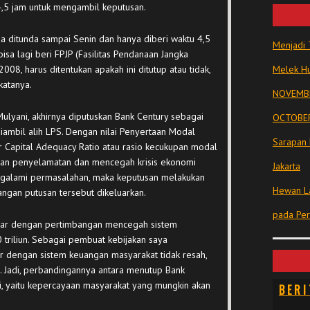
,5 jam untuk mengambil keputusan.
sa ditunda sampai Senin dan hanya diberi waktu 4,5
Menjadi 
isa lagi beri FPJP (Fasilitas Pendanaan Jangka
8, harus ditentukan apakah ini ditutup atau tidak,
Melek Hu
katanya.
NOVEMBE
ulyani, akhirnya diputuskan Bank Century sebagai
OCTOBER
ambil alih LPS. Dengan nilai Penyertaan Modal
Sarapan 
 Capital Adequacy Ratio atau rasio kecukupan modal
asan penyelamatan dan mencegah krisis ekonomi
Jakarta
ngalami permasalahan, maka keputusan melakukan
Hewan La
ngan putusan tersebut dikeluarkan.
pada Pe
liar dengan pertimbangan mencegah sistem
 triliun. Sebagai pembuat kebijakan saya
r dengan sistem keuangan masyarakat tidak resah,
. Jadi, perbandingannya antara menutup Bank
i, yaitu kepercayaan masyarakat yang mungkin akan
BERI