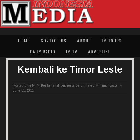
HOME
CONTACT US
ABOUT
IM TOURS
DAILY RADIO
IM TV
ADVERTISE
Kembali ke Timor Leste
Posted by:
elly
//
Berita Tanah Air
,
Serba Serbi
,
Travel
//
Timor Leste
//
June 11, 2011