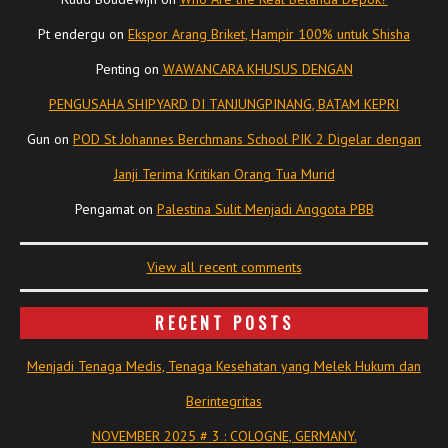
Pt endergu
on
Ekspor Arang Briket, Hampir 100% untuk Shisha
Penting
on
WAWANCARA KHUSUS DENGAN
PENGUSAHA SHIPYARD DI TANJUNGPINANG, BATAM KEPRI
Gun
on
POD St Johannes Berchmans School PIK 2 Digelar dengan
Janji Terima Kritikan Orang Tua Murid
Pengamat
on
Palestina Sulit Menjadi Anggota PBB
View all recent comments
RECENT POSTS
Menjadi Tenaga Medis, Tenaga Kesehatan yang Melek Hukum dan
Berintegritas
NOVEMBER 2025 # 3 : COLOGNE, GERMANY.