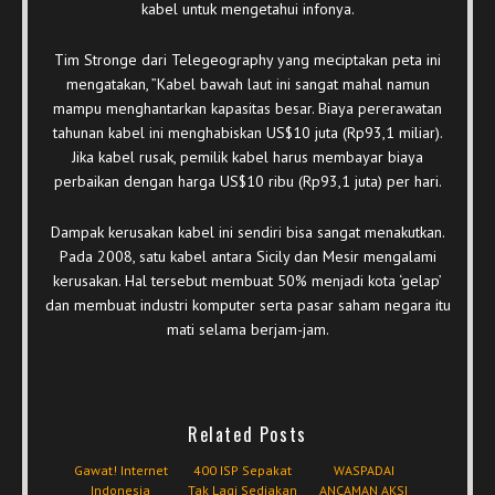
kabel untuk mengetahui infonya.
Tim Stronge dari Telegeography yang meciptakan peta ini
mengatakan, ”Kabel bawah laut ini sangat mahal namun
mampu menghantarkan kapasitas besar. Biaya pererawatan
tahunan kabel ini menghabiskan US$10 juta (Rp93,1 miliar).
Jika kabel rusak, pemilik kabel harus membayar biaya
perbaikan dengan harga US$10 ribu (Rp93,1 juta) per hari.
Dampak kerusakan kabel ini sendiri bisa sangat menakutkan.
Pada 2008, satu kabel antara Sicily dan Mesir mengalami
kerusakan. Hal tersebut membuat 50% menjadi kota ‘gelap’
dan membuat industri komputer serta pasar saham negara itu
mati selama berjam-jam.
Related Posts
Gawat! Internet
400 ISP Sepakat
WASPADAI
Indonesia
Tak Lagi Sediakan
ANCAMAN AKSI