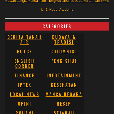
Hewan Langka Panda, Icon Tiongkok Dibahas pada Pertemuan SPPB
UI & Hubei Academy
CATEGORIES
BERITA TANAH
BUDAYA &
AIR
TRADISI
BUTCE
COLUMNIST
ENGLISH
FENG SHUI
CORNER
FINANCE
INFOTAINMENT
IPTEK
KESEHATAN
LOCAL NEWS
MANCA NEGARA
OPINI
RESEP
ROHANI
SEJARAH