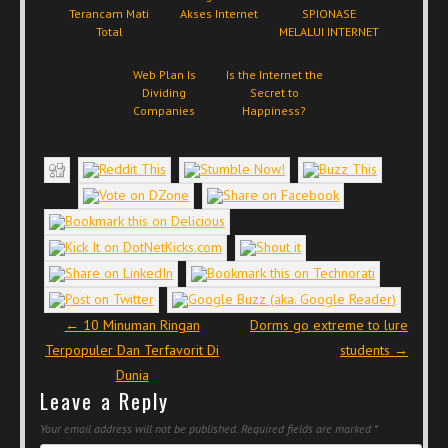
Terancam Mati
Akses Internet
SPIONASE
Total
MELALUI INTERNET
Web Plan Is
Is the Internet the
Dividing
Secret to
Companies
Happiness?
Post navigation
←
10 Minuman Ringan
Dorms go extreme to lure
Terpopuler Dan Terfavorit Di
students
→
Dunia
Leave a Reply
Your email address will not be published.
Required fields are marked
*