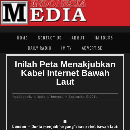
HOME
CONTACT US
ABOUT
IM TOURS
DAILY RADIO
IM TV
ADVERTISE
Inilah Peta Menakjubkan
Kabel Internet Bawah
Laut
Posted by:
elly
//
Iptek
//
Internet
//
September 23, 2011
London — Dunia menjadi ‘tegang’ saat kabel bawah laut