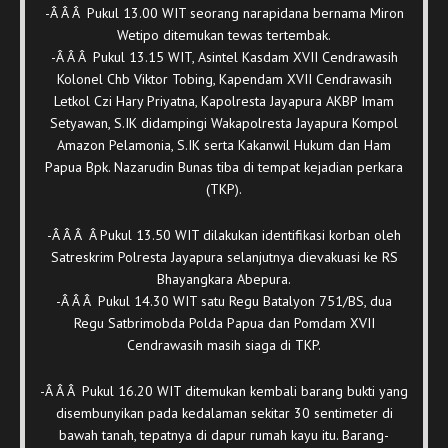
-Â Â Â Pukul 13.00 WIT seorang narapidana bernama Miron
Wetipo ditemukan tewas tertembak.
-Â Â Â Pukul 13.15 WIT, Asintel Kasdam XVII Cendrawasih
Kolonel Chb Viktor Tobing, Kapendam XVII Cendrawasih
Letkol Czi Hary Priyatna, Kapolresta Jayapura AKBP Imam
Setyawan, S.IK didampingi Wakapolresta Jayapura Kompol
Amazon Pelamonia, S.IK serta Kakanwil Hukum dan Ham
Papua Bpk. Nazarudin Bunas tiba di tempat kejadian perkara
(TKP).
-Â Â Â Â Pukul 13.50 WIT dilakukan identifikasi korban oleh
Satreskrim Polresta Jayapura selanjutnya dievakuasi ke RS
Bhayangkara Abepura.
-Â Â Â Pukul 14.30 WIT satu Regu Batalyon 751/BS, dua
Regu Satbrimobda Polda Papua dan Pomdam XVII
Cendrawasih masih siaga di TKP.
-Â Â Â Pukul 16.20 WIT ditemukan kembali barang bukti yang
disembunyikan pada kedalaman sekitar 30 sentimeter di
bawah tanah, tepatnya di dapur rumah kayu itu. Barang-