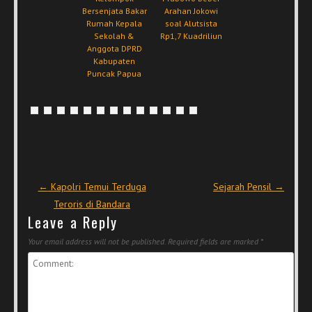
Bersenjata Bakar
Arahan Jokowi
Rumah Kepala
soal Alutsista
Sekolah &
Rp1,7 Kuadriliun
Anggota DPRD
Kabupaten
Puncak Papua
Post navigation
←
Kapolri Temui Terduga
Sejarah Pensil
→
Teroris di Bandara
Leave a Reply
Your email address will not be published.
Required fields are marked
*