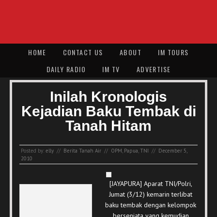
HOME
CONTACT US
ABOUT
IM TOURS
DAILY RADIO
IM TV
ADVERTISE
Inilah Kronologis
Kejadian Baku Tembak di
Tanah Hitam
Posted by:
elly
//
Berita Tanah Air
//
OPM
,
Papua
,
TNI
//
December 5,
2010
[JAYAPURA] Aparat TNI/Polri,
Jumat (3/12) kemarin terlibat
baku tembak dengan kelompok
bersenjata yang kemudian