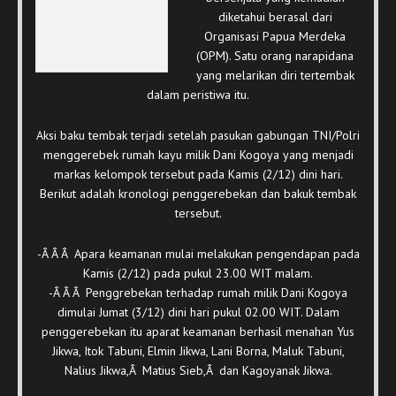
diketahui berasal dari
Organisasi Papua Merdeka
(OPM). Satu orang narapidana
yang melarikan diri tertembak
dalam peristiwa itu.
Aksi baku tembak terjadi setelah pasukan gabungan TNI/Polri
menggerebek rumah kayu milik Dani Kogoya yang menjadi
markas kelompok tersebut pada Kamis (2/12) dini hari.
Berikut adalah kronologi penggerebekan dan bakuk tembak
tersebut.
-Â Â Â Apara keamanan mulai melakukan pengendapan pada
Kamis (2/12) pada pukul 23.00 WIT malam.
-Â Â Â Penggrebekan terhadap rumah milik Dani Kogoya
dimulai Jumat (3/12) dini hari pukul 02.00 WIT. Dalam
penggerebekan itu aparat keamanan berhasil menahan Yus
Jikwa, Itok Tabuni, Elmin Jikwa, Lani Borna, Maluk Tabuni,
Nalius Jikwa,Â Matius Sieb,Â dan Kagoyanak Jikwa.