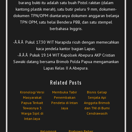
barang bukti itu adalah satu buah Pistol rakitan (dalam
kantong plastik merah), satu butir peluru 9 mm, dokumen-
dokumen TPN/OPM diantaranya dokumen anggaran belanja
TPN OPM, satu helai Bendera PBB, dan satu stempel
berbahasa Inggris.
-Â Â Â Pukul 17.30 WIT Narapida ricuh dengan memecahkan
kaca jendela kantor bagian Lapas.
-Â Â Â Pukuk 19.14 WIT Kapolsek Abepura AKP Cristian
Sawaki datang bersama Brimob Polda Papua mengamankan
Lapas Kelas II A Abepura.
Related Posts
Kronologi Versi
Membuka Tabir
Bisnis Gelap
Masyarakat
Penembakan
Senjata Api
Papua Terkait
Pendeta di Intan
Anggota Brimob
Tewasnya 3
Jaya
dan TNI di Bumi
Warga Sipil di
Cendrawasih
Intan Jaya
Kelompok
Prabowo Beber