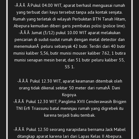
-Â Â Â Â Pukul 04.00 WIT, aparat berhasil menguasai rumah
yang terbuat dari kayu tersebut tanpa ada kontak senjata.
Rumah yang terletak di wilayah Perbukitan BTN Tanah Hitam,
Abepura kemudian diberi garis pembatas polisi (police line).
-Â Â Â Jumat (3/12) pukul 10.00 WIT aparat melakukan
pencarian di sudut-sudut rumah dengan metal detector dan
menemukanÂ peluru sebanyak 42 butir. Terdiri dari 40 butir
munisi kaliber 5,56, butir munisi mouser kaliber 7.62, 1 butira
munisi senapan mesin berat, dan 51 butir peluru kaliber 55,
SS 1.
-Â Â Â Pukul 12.30 WIT, aparat keamanan ditembak oleh
orang tidak dikenal sekitar 50 meter dari rumahÂ Dani
Kogoya.
-Â Â Â Pukul 12.30 WIT, Panglima XVII Cenderawasih Brigjen
TNI Erfi Triassunu batal meninjau rumah yang digrebek itu
karena terjadi baku tembak.
-Â Â Â Pukul 12.50 seorang narapidana bernama Jack Mabel
ditangkap aparat karena lari dari Lapas Kelas II Abepura.