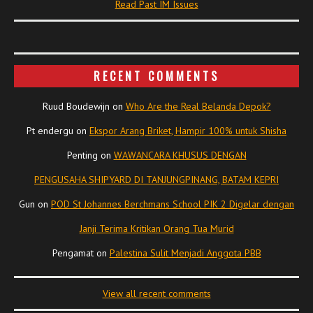
Read Past IM Issues
RECENT COMMENTS
Ruud Boudewijn
on
Who Are the Real Belanda Depok?
Pt endergu
on
Ekspor Arang Briket, Hampir 100% untuk Shisha
Penting
on
WAWANCARA KHUSUS DENGAN
PENGUSAHA SHIPYARD DI TANJUNGPINANG, BATAM KEPRI
Gun
on
POD St Johannes Berchmans School PIK 2 Digelar dengan
Janji Terima Kritikan Orang Tua Murid
Pengamat
on
Palestina Sulit Menjadi Anggota PBB
View all recent comments