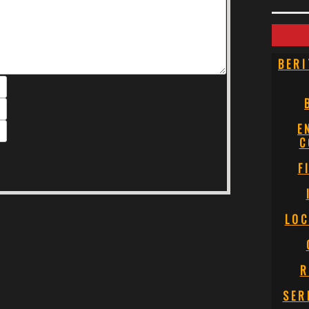
BERI
E
C
F
LOC
R
SER