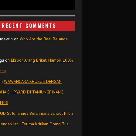
RECENT COMMENTS
udewijn
on
Who Are the Real Belanda
gu
on
Ekspor Arang Briket, Hampir 100%
isha
on
WAWANCARA KHUSUS DENGAN
HA SHIPYARD DI TANJUNGPINANG,
EPRI
OD St Johannes Berchmans School PIK 2
dengan Janji Terima Kritikan Orang Tua