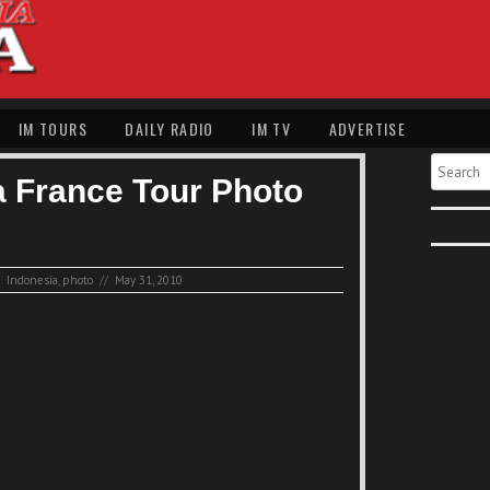
IM TOURS
DAILY RADIO
IM TV
ADVERTISE
Search
a France Tour Photo
Indonesia
,
photo
//
May 31, 2010