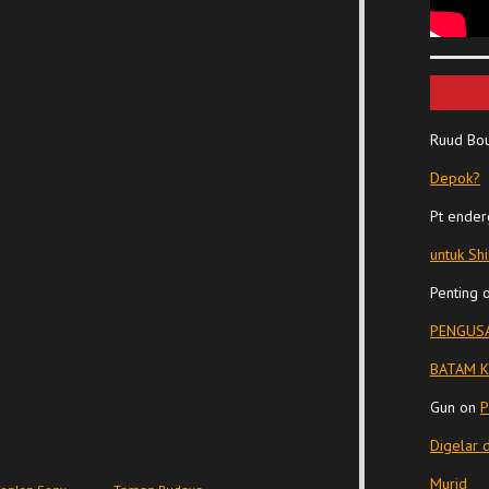
Ruud Bo
Depok?
Pt ender
untuk Sh
Penting
PENGUSA
BATAM K
Gun
on
P
Digelar 
Murid