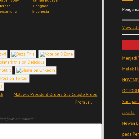
KonJen Sony
Taman Budaya
Merasa
Tionghoa
Pengama
ersanjung
Indonesia
View all
Menjadi 
Melek Hu
NOVEMBE
OCTOBER
di
Malawi’s President Orders Gay Couple Freed
Sarapan 
From Jail
→
Jakarta
red fields are marked
*
Hewan La
pada Pe