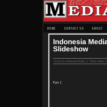
HOME
CONTACT US
ABOUT
Indonesia Medi
Slideshow
Posted by:
Indonesia Media
//
Travel
,
Video
//
Part 1