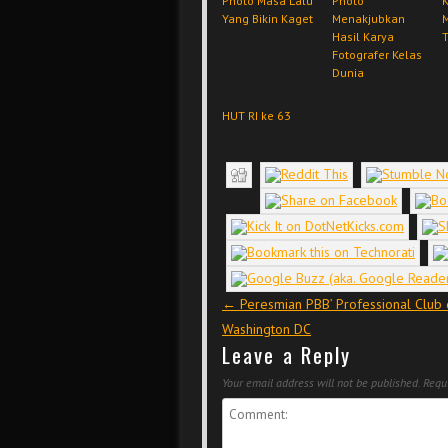
Photo Masa Lalu
Photo
Yang Bikin Kaget
Menakjubkan
Hasil Karya
T
Fotografer Kelas
Dunia
HUT RI ke 63
Post navigation
←
Peresmian PBB’ Professional Club 
Washington DC
Leave a Reply
Your email address will not be published.
Requi