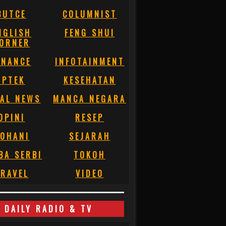
BUTCE
COLUMNIST
NGLISH
FENG SHUI
ORNER
INANCE
INFOTAINMENT
IPTEK
KESEHATAN
AL NEWS
MANCA NEGARA
OPINI
RESEP
OHANI
SEJARAH
BA SERBI
TOKOH
RAVEL
VIDEO
DAILY RADIO & TV