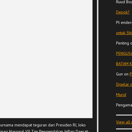
Ruud Bo
Depok?
Pt ender
untuk Sh
Penting
PENGUSA
BATAM K
Gun
on
P
Digelar 
Murid
Pengama
View all
 Purnama mendapat teguran dari Presiden RI, Joko
inasi Nasional VII Tim Pengendalian Inflasi Daerah