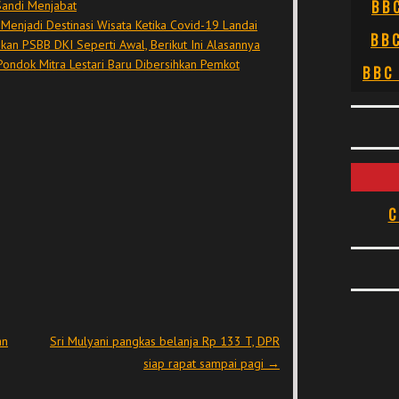
BB
andi Menjabat
enjadi Destinasi Wisata Ketika Covid-19 Landai
BB
an PSBB DKI Seperti Awal, Berikut Ini Alasannya
Pondok Mitra Lestari Baru Dibersihkan Pemkot
BBC
C
an
Sri Mulyani pangkas belanja Rp 133 T, DPR
siap rapat sampai pagi
→