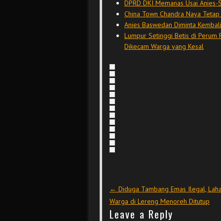
DPRD DKI Memanas Usai Anies-S
China Town Chandra Naya Tetap M
Anies Baswedan Diminta Kembalik
Lumpur Setinggi Betis di Perum 
Dikecam Warga yang Kesal
Post navigation
←
Diduga Tambang Emas Ilegal, Lah
Warga di Lereng Menoreh Ditutup
Leave a Reply