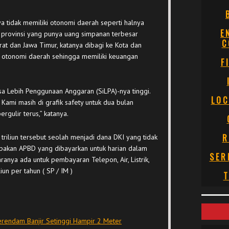
ya tidak memiliki otonomi daerah seperti halnya
E
0 provinsi yang punya uang simpanan terbesar
C
arat dan Jawa Timur, katanya dibagi ke Kota dan
otonomi daerah sehingga memiliki keuangan
F
isa Lebih Penggunaan Anggaran (SiLPA)-nya tinggi.
LOC
Kami masih di grafik safety untuk dua bulan
gulir terus,” katanya.
R
triliun tersebut seolah menjadi dana DKI yang tidak
upakan APBD yang dibayarkan untuk harian dalam
SER
anya ada untuk pembayaran Telepon, Air, Listrik,
iun per tahun ( SP / IM )
T
Terendam Banjir Setinggi Hampir 2 Meter