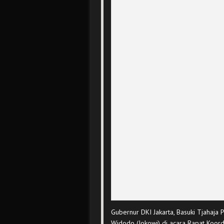
Gubernur DKI Jakarta, Basuki Tjahaja
Widodo (Jokowi) di acara Rapat Koord