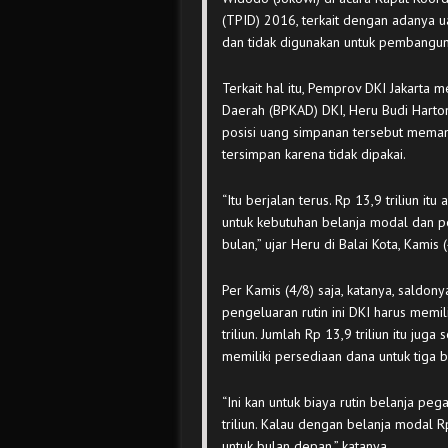
(TPID) 2016, terkait dengan adanya u
dan tidak digunakan untuk pembangun
Terkait hal itu, Pemprov DKI Jakarta
Daerah (BPKAD) DKI, Heru Budi Harto
posisi uang simpanan tersebut meman
tersimpan karena tidak dipakai.
“Itu berjalan terus. Rp 13,9 triliun i
untuk kebutuhan belanja modal dan p
bulan,” ujar Heru di Balai Kota, Kamis (
Per Kamis (4/8) saja, katanya, saldony
pengeluaran rutin ini DKI harus memi
triliun. Jumlah Rp 13,9 triliun itu j
memiliki persediaan dana untuk tiga 
“Ini kan untuk biaya rutin belanja peg
triliun. Kalau dengan belanja modal R
untuk bulan depan,” katanya.