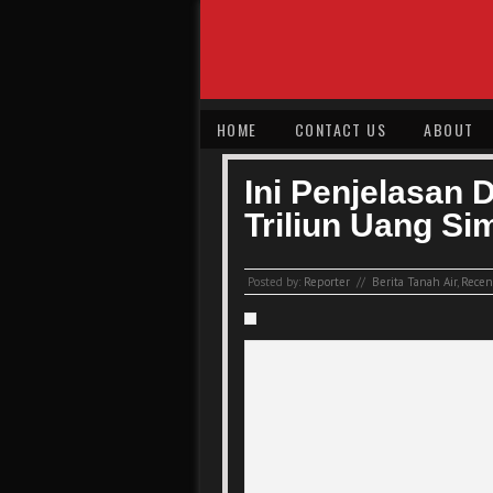
HOME
CONTACT US
ABOUT
Ini Penjelasan 
Triliun Uang S
Posted by:
Reporter
//
Berita Tanah Air
,
Recent