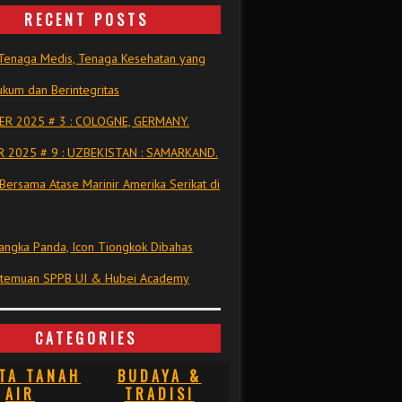
RECENT POSTS
Tenaga Medis, Tenaga Kesehatan yang
kum dan Berintegritas
R 2025 # 3 : COLOGNE, GERMANY.
 2025 # 9 : UZBEKISTAN : SAMARKAND.
Bersama Atase Marinir Amerika Serikat di
ngka Panda, Icon Tiongkok Dibahas
rtemuan SPPB UI & Hubei Academy
CATEGORIES
TA TANAH
BUDAYA &
AIR
TRADISI