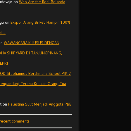
udewijn
on
Who Are the Real Belanda
gu
on
Ekspor Arang Briket, Hampir 100%
isha
on
WAWANCARA KHUSUS DENGAN
HA SHIPYARD DI TANJUNGPINANG,
EPRI
OD St Johannes Berchmans School PIK 2
dengan Janji Terima Kritikan Orang Tua
t
on
Palestina Sulit Menjadi Anggota PBB
 recent comments