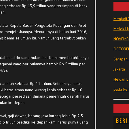
ang sebesar Rp 13,9 triliun yang tersimpan di bank
an.
Menjadi 
 melalui Kepala Badan Pengelola Keuangan dan Aset
Melek Hu
no menjelaskannya. Menurutnya di bulan Juni 2016,
g benar sejumlah itu. Namun uang tersebut bukan
NOVEMBE
OCTOBER
tu adalah saldo uang bulan Juni. Kami membutuhkannya
Sarapan 
egawai yang per bulannya hampir Rp 5 triliun per
Jakarta
4/8).
Hewan La
a adalah sebesar Rp 11 triliun. Setidaknya untuk
pada Pe
liki batas aman uang kurang lebih sebesar Rp 10
uga sebagai persediaan dimana pemerintah daerah harus
bulan ke depan.
awai, gaji dewan, barang jasa kurang lebih Rp 2,5
BERI
p 5 triliun prediksi ke depan kami harus punya uang