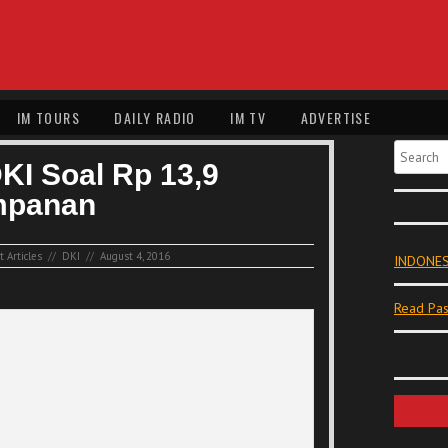
IM TOURS
DAILY RADIO
IM TV
ADVERTISE
Search
DKI Soal Rp 13,9
impanan
 Articles
//
DKI
//
August 4, 2016
INDONES
Read Pas