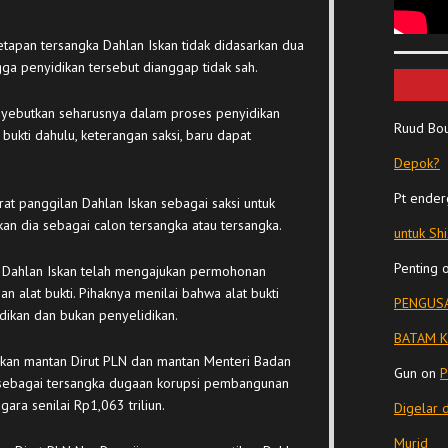
tapan tersangka Dahlan Iskan tidak didasarkan dua
gga penyidikan tersebut dianggap tidak sah.
yebutkan seharusnya dalam proses penyidikan
Ruud Bo
ukti dahulu, keterangan saksi, baru dapat
Depok?
Pt ender
rat panggilan Dahlan Iskan sebagai saksi untuk
tkan dia sebagai calon tersangka atau tersangka.
untuk Sh
Penting
k Dahlan Iskan telah mengajukan permohonan
n alat bukti. Pihaknya menilai bahwa alat bukti
PENGUSA
dikan dan bukan penyelidikan.
BATAM K
pkan mantan Dirut PLN dan mantan Menteri Badan
Gun
on
P
 sebagai tersangka dugaan korupsi pembangunan
ara senilai Rp1,063 triliun.
Digelar 
Murid