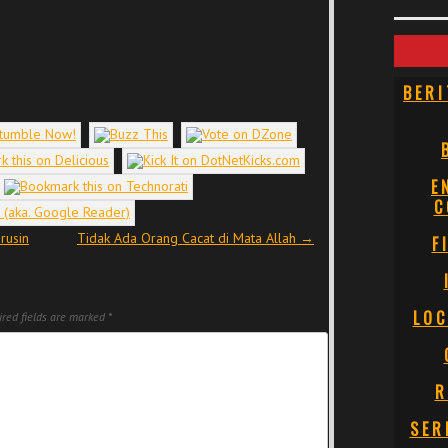
BERI
E
C
rusin
Tidak Ada Orang Cacat di Mata Allah
→
F
LOC
red fields are marked
*
R
SER