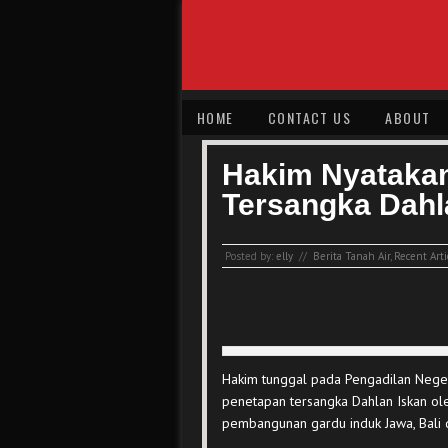
HOME
CONTACT US
ABOUT
Hakim Nyataka
Tersangka Dahl
Posted by:
elly
//
Berita Tanah Air
,
Recent Arti
Hakim tunggal pada Pengadilan Negeri
penetapan tersangka Dahlan Iskan ol
pembangunan gardu induk Jawa, Bali d