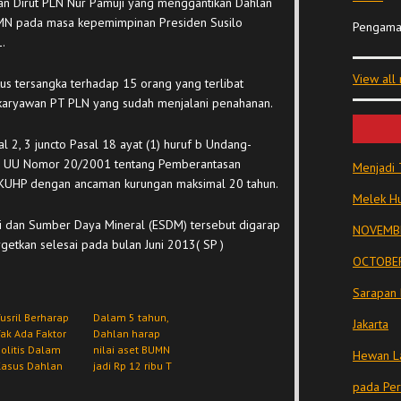
an Dirut PLN Nur Pamuji yang menggantikan Dahlan
BUMN pada masa kepemimpinan Presiden Susilo
Pengama
.
View all
tus tersangka terhadap 15 orang yang terlibat
 karyawan PT PLN yang sudah menjalani penahanan.
l 2, 3 juncto Pasal 18 ayat (1) huruf b Undang-
o UU Nomor 20/2001 tentang Pemberantasan
Menjadi 
-1 KUHP dengan ancaman kurungan maksimal 20 tahun.
Melek Hu
i dan Sumber Daya Mineral (ESDM) tersebut digarap
NOVEMBE
etkan selesai pada bulan Juni 2013( SP )
OCTOBER
Sarapan 
usril Berharap
Dalam 5 tahun,
Jakarta
ak Ada Faktor
Dahlan harap
olitis Dalam
nilai aset BUMN
Hewan La
Kasus Dahlan
jadi Rp 12 ribu T
pada Pe