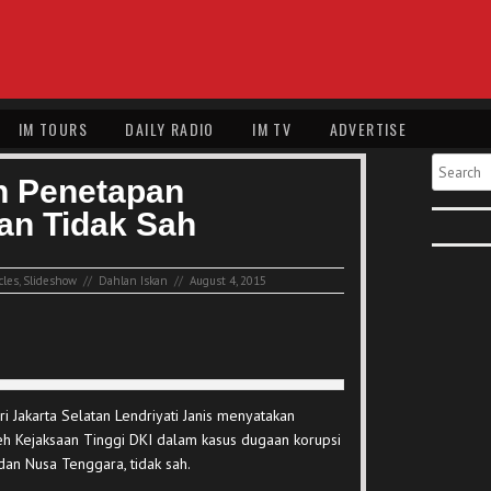
IM TOURS
DAILY RADIO
IM TV
ADVERTISE
Search
n Penetapan
an Tidak Sah
cles
,
Slideshow
//
Dahlan Iskan
//
August 4, 2015
 Jakarta Selatan Lendriyati Janis menyatakan
eh Kejaksaan Tinggi DKI dalam kasus dugaan korupsi
an Nusa Tenggara, tidak sah.