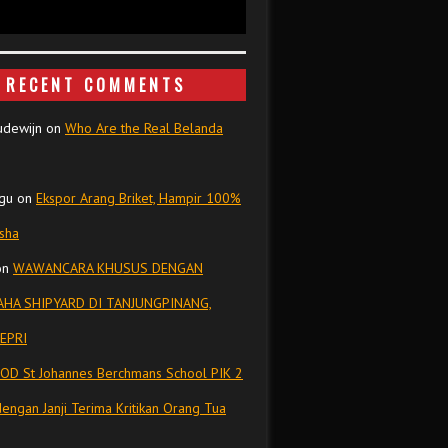
RECENT COMMENTS
udewijn
on
Who Are the Real Belanda
gu
on
Ekspor Arang Briket, Hampir 100%
isha
on
WAWANCARA KHUSUS DENGAN
HA SHIPYARD DI TANJUNGPINANG,
EPRI
OD St Johannes Berchmans School PIK 2
dengan Janji Terima Kritikan Orang Tua