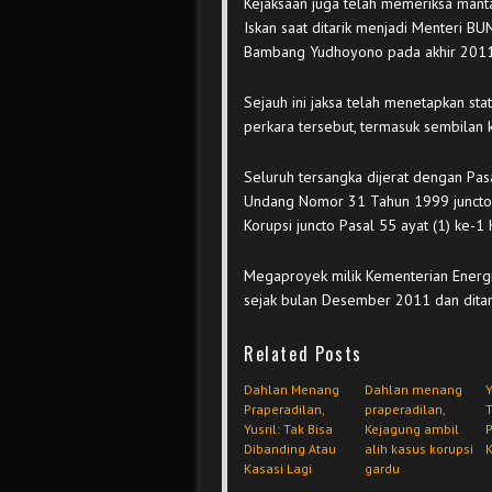
Kejaksaan juga telah memeriksa mant
Iskan saat ditarik menjadi Menteri 
Bambang Yudhoyono pada akhir 2011
Sejauh ini jaksa telah menetapkan sta
perkara tersebut, termasuk sembilan
Seluruh tersangka dijerat dengan Pasa
Undang Nomor 31 Tahun 1999 junct
Korupsi juncto Pasal 55 ayat (1) ke
Megaproyek milik Kementerian Energ
sejak bulan Desember 2011 dan ditarg
Related Posts
Dahlan Menang
Dahlan menang
Y
Praperadilan,
praperadilan,
T
Yusril: Tak Bisa
Kejagung ambil
P
Dibanding Atau
alih kasus korupsi
Kasasi Lagi
gardu