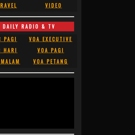
RAVEL
VIDEO
DAILY RADIO & TV
C PAGI
VOA EXECUTIVE
C HARI
VOA PAGI
 MALAM
VOA PETANG