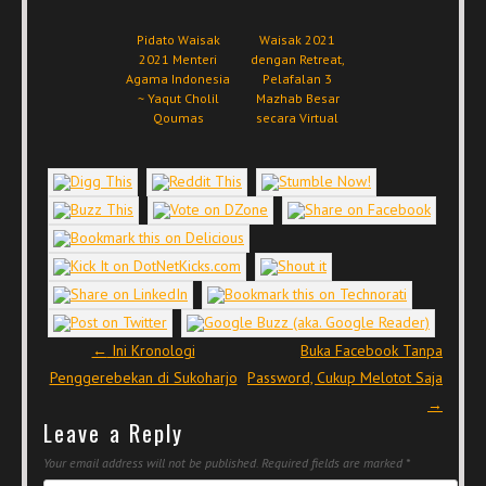
Pidato Waisak
Waisak 2021
2021 Menteri
dengan Retreat,
Agama Indonesia
Pelafalan 3
~ Yaqut Cholil
Mazhab Besar
Qoumas
secara Virtual
Post navigation
←
Ini Kronologi
Buka Facebook Tanpa
Penggerebekan di Sukoharjo
Password, Cukup Melotot Saja
→
Leave a Reply
Your email address will not be published.
Required fields are marked
*