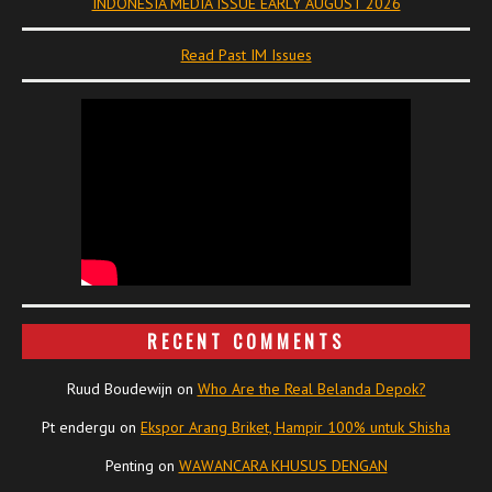
INDONESIA MEDIA ISSUE EARLY AUGUST 2026
Read Past IM Issues
RECENT COMMENTS
Ruud Boudewijn
on
Who Are the Real Belanda Depok?
Pt endergu
on
Ekspor Arang Briket, Hampir 100% untuk Shisha
Penting
on
WAWANCARA KHUSUS DENGAN