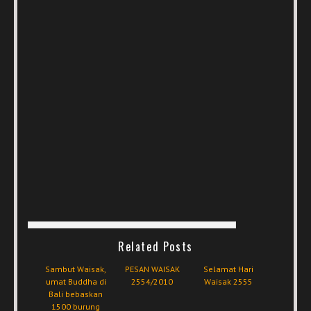
Related Posts
Sambut Waisak,
PESAN WAISAK
Selamat Hari
umat Buddha di
2554/2010
Waisak 2555
Bali bebaskan
1500 burung