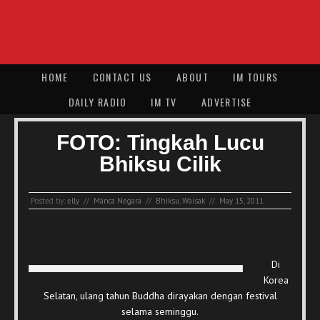
HOME
CONTACT US
ABOUT
IM TOURS
DAILY RADIO
IM TV
ADVERTISE
FOTO: Tingkah Lucu
Bhiksu Cilik
Posted by:
elly
//
Manca Negara
//
Bhiksu
,
Waisak
//
May 15, 2011
Di
Korea
Selatan, ulang tahun Buddha dirayakan dengan festival
selama seminggu.