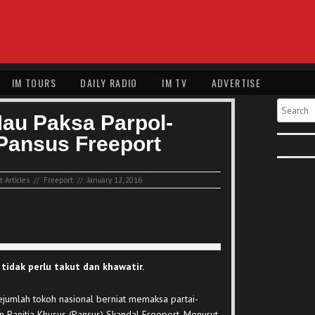
IM TOURS
DAILY RADIO
IM TV
ADVERTISE
Search
au Paksa Parpol-
Pansus Freeport
 Articles
//
Freeport
//
January 12, 2016
tidak perlu takut dan khawatir.
ejumlah tokoh nasional berniat memaksa partai-
 Panitia Khusus (Pansus) Skandal Freeport. Menurut