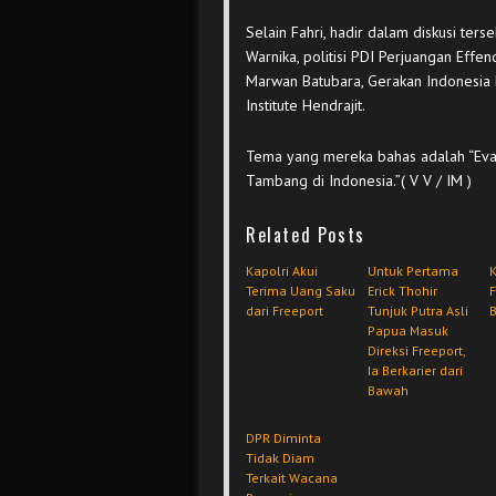
Selain Fahri, hadir dalam diskusi ters
Warnika, politisi PDI Perjuangan Effe
Marwan Batubara, Gerakan Indonesia 
Institute Hendrajit.
Tema yang mereka bahas adalah “Eval
Tambang di Indonesia.”( V V / IM )
Related Posts
Kapolri Akui
Untuk Pertama
Terima Uang Saku
Erick Thohir
dari Freeport
Tunjuk Putra Asli
B
Papua Masuk
Direksi Freeport,
Ia Berkarier dari
Bawah
DPR Diminta
Tidak Diam
Terkait Wacana