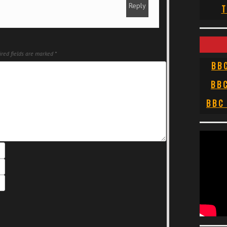
Reply
T
red fields are marked
*
BB
BB
BBC