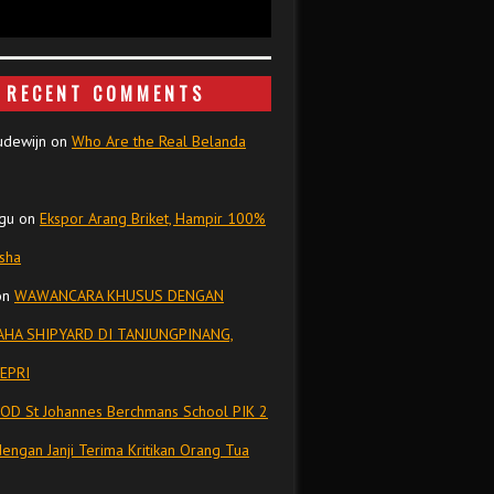
RECENT COMMENTS
udewijn
on
Who Are the Real Belanda
gu
on
Ekspor Arang Briket, Hampir 100%
isha
on
WAWANCARA KHUSUS DENGAN
HA SHIPYARD DI TANJUNGPINANG,
EPRI
OD St Johannes Berchmans School PIK 2
dengan Janji Terima Kritikan Orang Tua