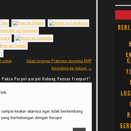
BERI
E
C
l untuk
Sikap legowo Prabowo anggota KMP
berpaling ke Jokowi
→
F
 Paksa Parpol-parpol Dukung Pansus Freeport
”
elek
LOC
r sampai keakar-akarnya agar tidak berkembang
R
a yang berhubungan dengan Korupsi
SER