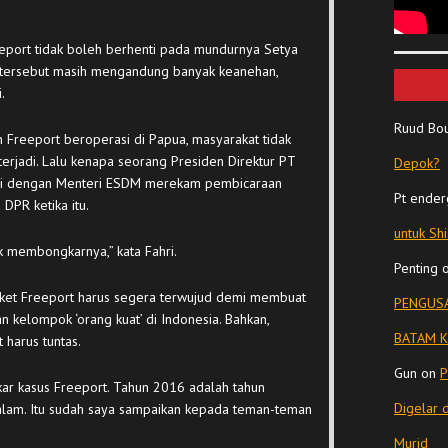
eport tidak boleh berhenti pada mundurnya Setya
s tersebut masih mengandung banyak keanehan,
.
Ruud Bo
n Freeport beroperasi di Papua, masyarakat tidak
rjadi. Lalu kenapa seorang Presiden Direktur PT
Depok?
asi dengan Menteri ESDM merekam pembicaraan
Pt ender
DPR ketika itu.
untuk Sh
k membongkarnya,” kata Fahri.
Penting
ngket Freeport harus segera terwujud demi membuat
PENGUSA
n kelompok ‘orang kuat’ di Indonesia. Bahkan,
BATAM K
 harus tuntas.
Gun
on
P
r kasus Freeport. Tahun 2016 adalah tahun
Digelar 
alam. Itu sudah saya sampaikan kepada teman-teman
Murid