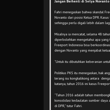
Jangan Berhenti di Setya Novanto
Fahri menegaskan bahwa skandal Fre
Novanto dari posisi Ketua DPR. Kasu
sehingga perlu digali lebih dalam lagi
Misalnya ia mencatat, selama 48 tahu
diperbolehkan mengetahui apa yang te
Freeport Indonesia bisa berkoordin
dengan Novanto yang menjabat ketua 
“Untuk itu dibutuhkan keberanian untu
Politikus PKS itu menegaskan, hak a
terang isu kongkalikong antara denga
katanya, tahun 2016 ini kasus Freeport
“Tahun 2016 adalah tahun membongka
konsolidasi kedaulatan sumber daya 
di DPR,” tutur Fahri.