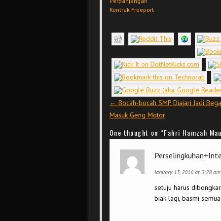
Perpanjangan
Kontrak Freeport
Post navigation
←
Bocah-bocah SMP Diajari Jadi Bega
Masuk Geng Motor
One thought on “
Fahri Hamzah Mau
Perselingkuhan+Int
January 13, 2016 at 3:28 am
setuju harus dibongka
biak lagi, basmi semu