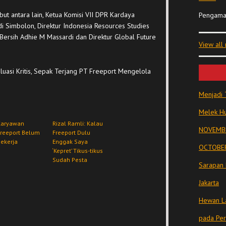
ebut antara lain, Ketua Komisi VII DPR Kardaya
Pengama
ndi Simbolon, Direktur Indonesia Resources Studies
Bersih Adhie M Massardi dan Direktur Global Future
View all
uasi Kritis, Sepak Terjang PT Freeport Mengelola
Menjadi 
Melek Hu
Karyawan
Rizal Ramli: Kalau
NOVEMBE
Freeport Belum
Freeport Dulu
ekerja
Enggak Saya
OCTOBER
‘Kepret’ Tikus-tikus
Sudah Pesta
Sarapan 
Jakarta
Hewan La
pada Pe