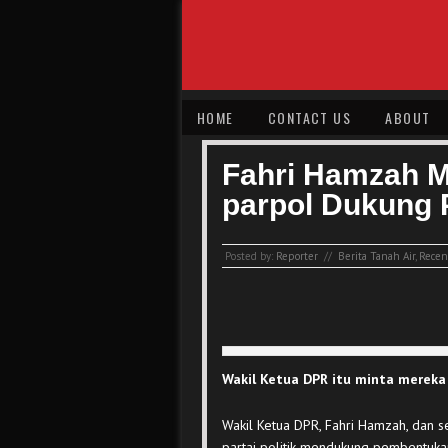
HOME
CONTACT US
ABOUT
Fahri Hamzah M
parpol Dukung 
Posted by:
Reporter
//
Berita Tanah Air
,
Recent
Wakil Ketua DPR itu minta mereka 
Wakil Ketua DPR, Fahri Hamzah, dan s
partai politik mendukung pembentukan