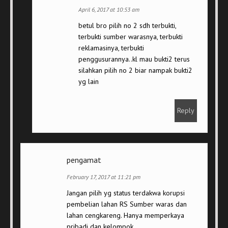
April 6, 2017 at 10:53 am
betul bro pilih no 2 sdh terbukti,
terbukti sumber warasnya, terbukti
reklamasinya, terbukti
penggusurannya..kl mau bukti2 terus
silahkan pilih no 2 biar nampak bukti2
yg lain
Reply
pengamat
February 17, 2017 at 11:21 pm
Jangan pilih yg status terdakwa korupsi
pembelian lahan RS Sumber waras dan
lahan cengkareng. Hanya memperkaya
pribadi dan kelompok.