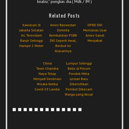
koalisi,” pungkas dia.( Mdk / IM )
Related Posts
Kawasan di
Anies Baswedan
DPRD DKI
Jakarta Selatan
Diminta
Memanas Usai
Ini, Terendam
Kembalikan PSBB
Anies-Sandi
Banjir Setinggi
DKI Seperti Awal,
Menjabat
Hampir 2 Meter
Berikut Ini
Alasannya
China
Lumpur Setinggi
Town Chandra
Betis di Perum
Naya Tetap
Pondok Mitra
Menjadi Destinasi
Lestari Baru
Wisata Ketika
Dibersihkan
Covid-19 Landai
Pemkot Dikecam
Warga yang Kesal