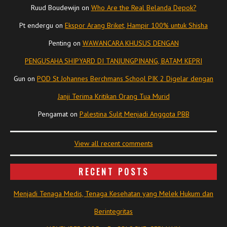
Ruud Boudewijn
on
Who Are the Real Belanda Depok?
Pt endergu
on
Ekspor Arang Briket, Hampir 100% untuk Shisha
Penting
on
WAWANCARA KHUSUS DENGAN
PENGUSAHA SHIPYARD DI TANJUNGPINANG, BATAM KEPRI
Gun
on
POD St Johannes Berchmans School PIK 2 Digelar dengan
Janji Terima Kritikan Orang Tua Murid
Pengamat
on
Palestina Sulit Menjadi Anggota PBB
View all recent comments
RECENT POSTS
Menjadi Tenaga Medis, Tenaga Kesehatan yang Melek Hukum dan
Berintegritas