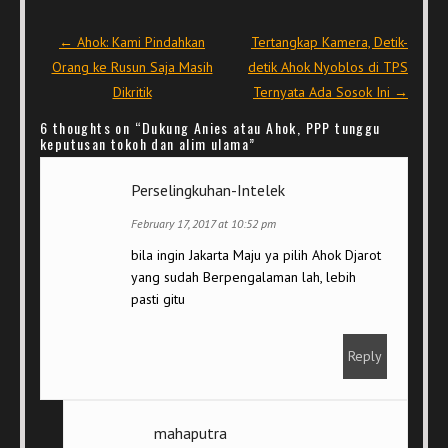
Post navigation
←
Ahok: Kami Pindahkan
Tertangkap Kamera, Detik-
Orang ke Rusun Saja Masih
detik Ahok Nyoblos di TPS
Dikritik
Ternyata Ada Sosok Ini
→
6 thoughts on “
Dukung Anies atau Ahok, PPP tunggu
keputusan tokoh dan alim ulama
”
Perselingkuhan-Intelek
February 17, 2017 at 10:52 pm
bila ingin Jakarta Maju ya pilih Ahok Djarot
yang sudah Berpengalaman lah, lebih
pasti gitu
Reply
mahaputra