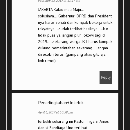
February 23, 2017 at 11:17 am
JAKARTA Kalau mau Maju…
solusinya….Gubernur ,DPRD dan President
nya harus sehati dan kompak bekerja untuk
rakyatnya….sudah terlihat hasilnya…..klo
tidak puas ya jangan pilih jokowi lagi di
2019…..sekarang warga JKT harus kompak
dukung pemerintahan sekarang….jangan
direcokin terus..(gampang alias gitu aja
kok repot)
Reply
Perselingkuhan+Intelek
April 6, 2017 at 10:58 pm
terbukti sekarang ini Paslon Tiga si Anies
dan si Sandiaga Uno terlibat