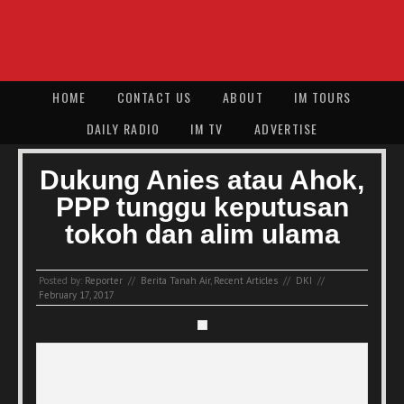
HOME
CONTACT US
ABOUT
IM TOURS
DAILY RADIO
IM TV
ADVERTISE
Dukung Anies atau Ahok,
PPP tunggu keputusan
tokoh dan alim ulama
Posted by:
Reporter
//
Berita Tanah Air
,
Recent Articles
//
DKI
//
February 17, 2017