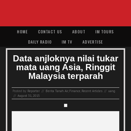
HOME
CONTACT US
ABOUT
IM TOURS
DAILY RADIO
IM TV
ADVERTISE
Data anjloknya nilai tukar
mata uang Asia, Ringgit
Malaysia terparah
Posted by:
Reporter
//
Berita Tanah Air
,
Finance
,
Recent Articles
//
uang
//
August 31, 2015