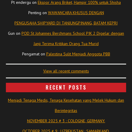
Pt endergu
on
Ekspor Arang Briket, Hampir 100% untuk Shisha
Penting
on
WAWANCARA KHUSUS DENGAN
PENGUSAHA SHIPYARD DI TANJUNGPINANG, BATAM KEPRI
Gun
on
POD St Johannes Berchmans School PIK 2 Digelar dengan
Janji Terima Kritikan Orang Tua Murid
Pengamat
on
Palestina Sulit Menjadi Anggota PBB
View all recent comments
RECENT POSTS
Menjadi Tenaga Medis, Tenaga Kesehatan yang Melek Hukum dan
Berintegritas
NOVEMBER 2025 # 3 : COLOGNE, GERMANY.
OCTOBER 2025 # 9 : UZBEKISTAN : SAMARKAND.