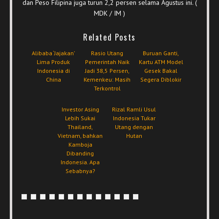
dan Peso Filipina juga turun 2,2 persen selama Agustus ini. (
MDK / IM )
Related Posts
Alibaba ‘Jajakan’
Rasio Utang
Buruan Ganti,
Lima Produk
Pemerintah Naik
Kartu ATM Model
Indonesia di
Jadi 38,5 Persen,
Gesek Bakal
China
Kemenkeu: Masih
Segera Diblokir
Terkontrol
Investor Asing
Rizal Ramli Usul
Lebih Sukai
Indonesia Tukar
Thailand,
Utang dengan
Vietnam, bahkan
Hutan
Kamboja
Dibanding
Indonesia. Apa
Sebabnya?