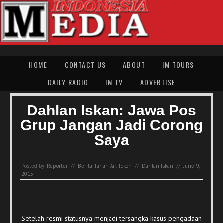
HOME
CONTACT US
ABOUT
IM TOURS
DAILY RADIO
IM TV
ADVERTISE
Dahlan Iskan: Jawa Pos
Grup Jangan Jadi Corong
Saya
Posted by:
Reporter
//
Berita Tanah Air
,
Tokoh
//
Dahlan Iskan
//
June 9,
2015
Setelah resmi statusnya menjadi tersangka kasus pengadaan