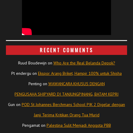
RECENT COMMENTS
Ruud Boudewijn
on
Who Are the Real Belanda Depok?
Pt endergu
on
Ekspor Arang Briket, Hampir 100% untuk Shisha
Penting
on
WAWANCARA KHUSUS DENGAN
PENGUSAHA SHIPYARD DI TANJUNGPINANG, BATAM KEPRI
Gun
on
POD St Johannes Berchmans School PIK 2 Digelar dengan
Janji Terima Kritikan Orang Tua Murid
Pengamat
on
Palestina Sulit Menjadi Anggota PBB