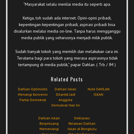
“Masyarakat selalu menilai media itu seperti apa.
Ketiga, toh sudah ada internet. Opini-opini pribadi,
kepentingan-kepentingan pribadi, aspirasi pribadi bisa
disalurkan melalui media on-line. Tanpa harus mengganggu
media publik yang seharusnya menjadi milik publik.
Sudah banyak tokoh yang memilih dan melakukan cara ini.
Terutama bagi para tokoh yang merasa aspirasinya tidak
tertampung di media publik,” papar Dahlan. ( Trb / IM )
Related Posts
Dahlan Optimistis
Dahlan Iskan
Note DAHLAN
Menangi Konvensi
Dilantik Jadi
ISKAN
Partai Demokrat
Anggota
Demokrat Hari Ini
Dahlan Iskan
Deklarasi
Berpeluang
Relawan Dahlan
Memenangi
Iskan di Bengkulu