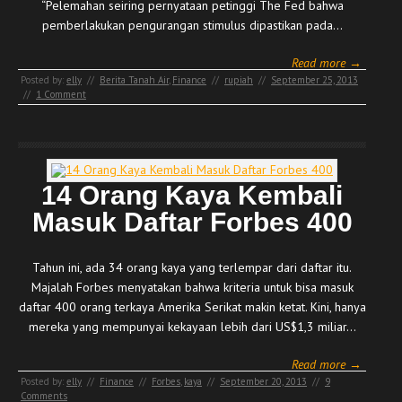
“Pelemahan seiring pernyataan petinggi The Fed bahwa
pemberlakukan pengurangan stimulus dipastikan pada…
Read more →
Posted by:
elly
//
Berita Tanah Air
,
Finance
//
rupiah
//
September 25, 2013
//
1 Comment
14 Orang Kaya Kembali
Masuk Daftar Forbes 400
Tahun ini, ada 34 orang kaya yang terlempar dari daftar itu.
Majalah Forbes menyatakan bahwa kriteria untuk bisa masuk
daftar 400 orang terkaya Amerika Serikat makin ketat. Kini, hanya
mereka yang mempunyai kekayaan lebih dari US$1,3 miliar…
Read more →
Posted by:
elly
//
Finance
//
Forbes
,
kaya
//
September 20, 2013
//
9
Comments