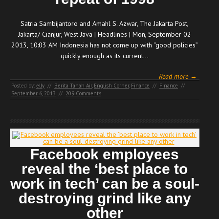
Satria Sambijantoro and Amahl S. Azwar, The Jakarta Post,
Jakarta/ Cianjur, West Java | Headlines | Mon, September 02
2013, 10:03 AM Indonesia has not come up with “good policies”
quickly enough as its current…
Read more →
Posted by:
elly
//
Berita Tanah Air
,
English Corner
,
Finance
//
Finance
//
September 6, 2013
//
209 Comments
Facebook employees
reveal the ‘best place to
work in tech’ can be a soul-
destroying grind like any
other