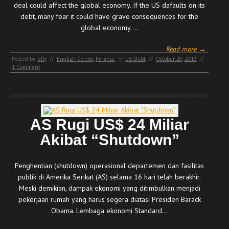
deal could affect the global economy. If the US dafaults on its
debt, many fear it could have grave consequences for the
global economy.…
Read more →
Posted by:
elly
//
English Corner
,
Finance
//
US Debt
//
October 20, 2013
//
1 Comment
AS Rugi US$ 24 Miliar
Akibat “Shutdown”
Penghentian (shutdown) operasional departemen dan fasilitas
publik di Amerika Serikat (AS) selama 16 hari telah berakhir.
Meski demikian, dampak ekonomi yang ditimbulkan menjadi
pekerjaan rumah yang harus segera diatasi Presiden Barack
Obama. Lembaga ekonomi Standard…