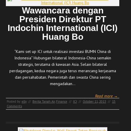
Wawancara dengan
Presiden Direktur PT
Indochin International (ICI)
Huang Bo
“Kami set up ICI untuk realisasi investasi BUMN China di
Indonesia” Hubungan bilateral Indonesia-China semakin
strategis, terutama di kawasan Asia. Selain bilateral
perdagangan, kedua negara juga terus merancang kerjasama
dan persahabatan. Pemerintah dan swasta China sering
mengadakan…
Read more →
Posted by:
elly
//
Berita Tanah Air
,
Finance
//
ICI
//
October 11, 2013
//
15
Comments