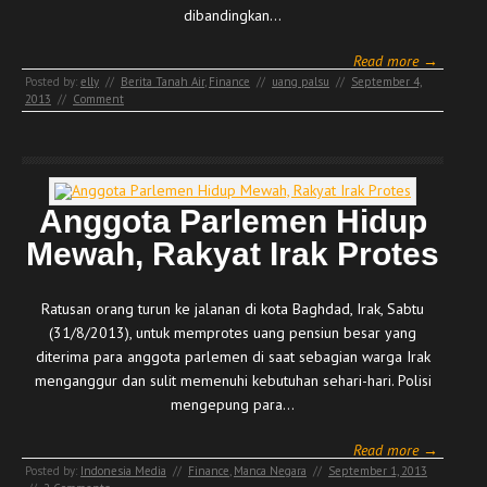
dibandingkan…
Read more →
Posted by:
elly
//
Berita Tanah Air
,
Finance
//
uang palsu
//
September 4,
2013
//
Comment
Anggota Parlemen Hidup
Mewah, Rakyat Irak Protes
Ratusan orang turun ke jalanan di kota Baghdad, Irak, Sabtu
(31/8/2013), untuk memprotes uang pensiun besar yang
diterima para anggota parlemen di saat sebagian warga Irak
menganggur dan sulit memenuhi kebutuhan sehari-hari. Polisi
mengepung para…
Read more →
Posted by:
Indonesia Media
//
Finance
,
Manca Negara
//
September 1, 2013