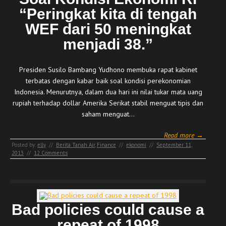
“Peringkat kita di tengah
WEF dari 50 meningkat
menjadi 38.”
Presiden Susilo Bambang Yudhono membuka rapat kabinet
terbatas dengan kabar baik soal kondisi perekonomian
Indonesia. Menurutnya, dalam dua hari ini nilai tukar mata uang
rupiah terhadap dollar Amerika Serikat stabil menguat tipis dan
saham menguat…
Read more →
Posted by:
elly
//
Berita Tanah Air
,
Finance
//
ekonomi
//
September 11,
2013
//
12 Comments
Bad policies could cause a
repeat of 1998