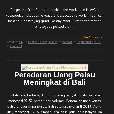
‘Forget the free food and drinks – the workplace is awful’:
Facebook employees reveal the ‘best place to work in tech’ can
be a soul-destroying grind like any other Current and former
employees posted their…
Read more →
Posted by:
elly
//
English Corner
,
Finance
//
facebook
//
September 4, 2013
//
Comment
Peredaran Uang Palsu
Meningkat di Bali
jumlah uang kertas Rp100.000 paling banyak dipalsukan atau
mencapai 92,52 persen dari volume. Penemuan uang kertas
palsu di daerah pariwisata Bali selama triwulan II-2013 (April-
Juni) mencapai 1.216 lembar. Temuan ini jauh lebih banyak jika