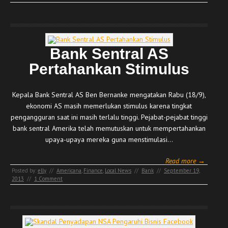
Bank Sentral AS
Pertahankan Stimulus
Kepala Bank Sentral AS Ben Bernanke mengatakan Rabu (18/9),
ekonomi AS masih memerlukan stimulus karena tingkat
pengangguran saat ini masih terlalu tinggi. Pejabat-pejabat tinggi
bank sentral Amerika telah memutuskan untuk mempertahankan
upaya-upaya mereka guna menstimulasi…
Read more →
Posted by:
elly
//
Americana
,
Finance
,
Local News
//
Bank
//
September 19,
2013
//
1 Comment