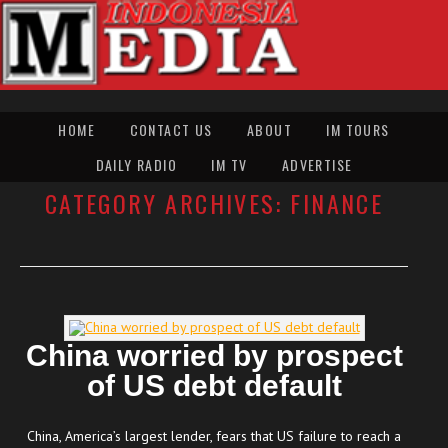
HOME
CONTACT US
ABOUT
IM TOURS
DAILY RADIO
IM TV
ADVERTISE
CATEGORY ARCHIVES:
FINANCE
China worried by prospect
of US debt default
China, America’s largest lender, fears that US failure to reach a