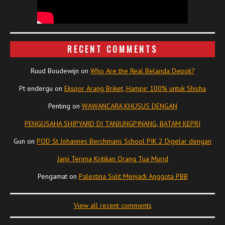
RECENT COMMENTS
Ruud Boudewijn
on
Who Are the Real Belanda Depok?
Pt endergu
on
Ekspor Arang Briket, Hampir 100% untuk Shisha
Penting
on
WAWANCARA KHUSUS DENGAN
PENGUSAHA SHIPYARD DI TANJUNGPINANG, BATAM KEPRI
Gun
on
POD St Johannes Berchmans School PIK 2 Digelar dengan
Janji Terima Kritikan Orang Tua Murid
Pengamat
on
Palestina Sulit Menjadi Anggota PBB
View all recent comments