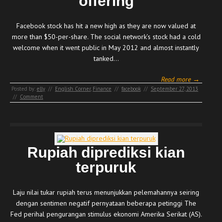
offering
Facebook stock has hit a new high as they are now valued at
more than $50-per-share. The social network’s stock had a cold
welcome when it went public in May 2012 and almost instantly
tanked…
Read more →
Posted by:
elly
//
English Corner
,
Finance
//
facebook
//
September 27, 2013
//
Comment
Rupiah diprediksi kian
terpuruk
Laju nilai tukar rupiah terus menunjukkan pelemahannya seiring
dengan sentimen negatif pernyataan beberapa petinggi The
Fed perihal pengurangan stimulus ekonomi Amerika Serikat (AS).