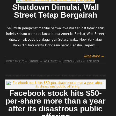
Shutdown Dimulai, Wall
Street Tetap Bergairah
Sejumlah pengamat menilai bahwa investor terlihat tidak panik.
Indeks saham utama di lantai bursa Amerika Serikat, Wall Street,
ditutup naik pada perdagangan Selasa waktu New York atau
Rabu dini hari waktu Indonesia barat. Padahal, seperti…
Read more →
Posted by:
elly
//
Finance
//
Wall Street
//
October 2, 2013
//
Comment
Facebook stock hits $50-
per-share more than a year
after its disastrous public