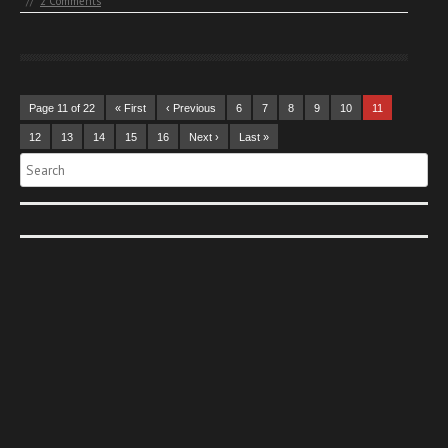
//
2 Comments
Page 11 of 22
« First
‹ Previous
6
7
8
9
10
11
12
13
14
15
16
Next ›
Last »
Search