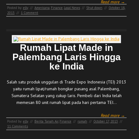
Read more →
Posted by:
elly
//
Americana
,
Finance
,
Local News
//
Shut down
//
October 18,
2013
//
1 Comment
Rumah Lipat Made in
Palembang Laris Hingga
ke India
Salah satu produk unggulan di Trade Expo Indonesia (TEI) 2013
yaitu rumah lipat/rumah bongkar pasang asal Palembang,
Sumatera Selatan yang cukup laris. Pembeli dari India telah
memesan 80 unit rumah lipat pada hari pertama TEI…
Read more →
Posted by:
elly
//
Berita Tanah Air
,
Finance
//
rumah
//
October 17, 2013
//
11 Comments