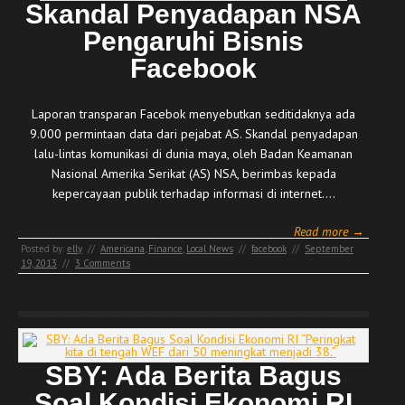
Skandal Penyadapan NSA
Pengaruhi Bisnis
Facebook
Laporan transparan Facebok menyebutkan seditidaknya ada
9.000 permintaan data dari pejabat AS. Skandal penyadapan
lalu-lintas komunikasi di dunia maya, oleh Badan Keamanan
Nasional Amerika Serikat (AS) NSA, berimbas kepada
kepercayaan publik terhadap informasi di internet.…
Read more →
Posted by:
elly
//
Americana
,
Finance
,
Local News
//
facebook
//
September
19, 2013
//
3 Comments
SBY: Ada Berita Bagus
Soal Kondisi Ekonomi RI