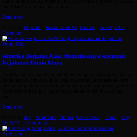
Bank Indonesia (BI), rupiah Kamis (9/6) berada di posisi Rp 13.362
per dolar AS atau melemah 2 poin…
Read more →
Posted by:
Reporter
//
Berita Tanah Air
,
Finance
//
June 9, 2015
//
Comment
Amerika Bergulat Atasi Meningkatnya Ancaman
Kejahatan Dunia Maya
Amerika mengatakan telah membuat kemajuan melawan kejahatan
dunia maya di seluruh dunia, tetapi masyarakat internasional baru
menyadari pentingnya isu ini. Serangan peretas yang menarget Sony
Pictures baru-baru ini yang diduga dilakukan oleh Korea Utara
dan…
Read more →
Posted by:
elly
//
Americana
,
Finance
,
Local News
//
Email
//
May
16, 2015
//
1 Comment