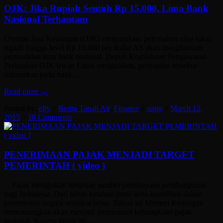
OJK: Jika Rupiah Sentuh Rp 15.000, Lima Bank
Nasional Terhantam
Otoritas Jasa Keuangan (OJK) menyatakan, pelemahan nilai tukar
rupiah hingga level Rp 15.000 per dollar AS akan menghantam
permodalan lima bank nasional. Deputi Komisioner Pengawasan
Perbankan OJK Irwan Lubis mengatakan, penyataan tersebut
didasarkan pada hasil…
Read more →
Posted by:
elly
//
Berita Tanah Air
,
Finance
//
uang
//
March 12,
2015
//
18 Comments
PENERIMAAN PAJAK MENJADI TARGET
PEMERINTAH ( video )
Pajak merupakan tumpuan sumber pembiayaan pembangunan
bagi Indonesia. Dari tahun ketahun porsi serta kontribusi dalam
penerimaan negara semakin besar. Tahun ini Menteri Keuangan
mencanangkan akan menjadi momentum kebangkitan pajak
nasional. Karena tahun ini…