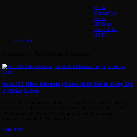
Home
Contact Us
About
IM Tours
Daily Radio
IM TV
Advertise
Category Archives:
Finance
Ada 213 Ribu Rekening Bank di RI Berisi Uang Rp
2 Miliar Lebih
Jumlah rekening bank di Indonesia yang memiliki dana di atas Rp 2
miliar turun tipis 0,64%, dari 214.686 rekening menjadi 213.313
rekening di akhir April 2015. Namun jumlah nominal dana
simpanannya naik 0,91%, dari Rp…
Read more →