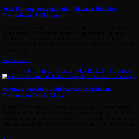
Jual Barang-barang Palsu, Alibaba Dituntut
Perusahaan Adibusana
Sekelompok perusahaan mode ternama menuntut pengelola toko
online terbesar di Tiongkok Alibaba Group Holding Ltd karena
membiarkan penjualan barang-barang palsu ke seluruh dunia.
Tuntutan tersebut diajukan di Manhattan, AS oleh Gucci, Yves Saint
Laurent dan…
Read more →
Posted by:
elly
//
Finance
//
Alibaba
//
May 16, 2015
//
1 Comment
Ratusan Nasabah Jadi Korban Kejahatan
Perbankan Dunia Maya
Direktur Tindak Pidana Ekonomi Khusus Badan Reserse Kriminal
Polri Brigadir Jenderal Victor Simanjuntak mengatakan sekitar 300
nasabah menjadi korban sindikat kejahatan perbankan dunia maya.
Ratusan nasabah tersebut berasal dari tiga bank. “Bank badan usaha
milik…