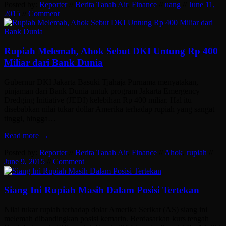
Posted by:
Reporter
//
Berita Tanah Air
,
Finance
//
uang
//
June 11,
2015
//
Comment
Rupiah Melemah, Ahok Sebut DKI Untung Rp 400
Miliar dari Bank Dunia
Gubernur DKI Jakarta Basuki Tjahaja Purnama menyatakan,
pinjaman dari Bank Dunia untuk program Jakarta Emergency
Dredging Initiative (JEDI) kelebihan Rp 400 miliar. Hal itu
disebabkan nilai tukar dollar Amerika terhadap rupiah yang sangat
tinggi, hingga…
Read more →
Posted by:
Reporter
//
Berita Tanah Air
,
Finance
//
Ahok
,
rupiah
//
June 9, 2015
//
Comment
Siang Ini Rupiah Masih Dalam Posisi Tertekan
Nilai tukar rupiah terhadap dolar Amerika Serikat (AS) siang ini
melemah dibandingkan posisi kemarin. Berdasarkan kurs tengah