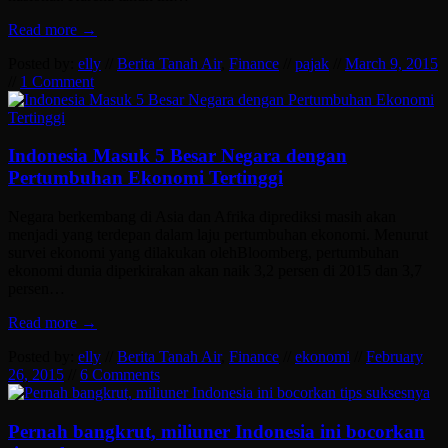
Read more →
Posted by:
elly
//
Berita Tanah Air
,
Finance
//
pajak
//
March 9, 2015
//
1 Comment
Indonesia Masuk 5 Besar Negara dengan
Pertumbuhan Ekonomi Tertinggi
Negara berkembang di Asia dan Afrika diprediksi masih akan
menjadi yang terdepan dalam laju pertumbuhan ekonomi. Menurut
survei ekonomi yang dilakukan olehBloomberg, pertumbuhan
ekonomi dunia diperkirakan akan naik 3,2 persen di 2015 dan 3,7
persen…
Read more →
Posted by:
elly
//
Berita Tanah Air
,
Finance
//
ekonomi
//
February
26, 2015
//
6 Comments
Pernah bangkrut, miliuner Indonesia ini bocorkan