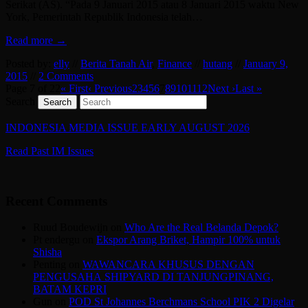
Serikat (AS). “Pada 9 Januari 2015 atau 8 Januari 2015 waktu New
York, Pemerintah Republik Indonesia telah…
Read more →
Posted by:
elly
//
Berita Tanah Air
,
Finance
//
hutang
//
January 9,
2015
//
2 Comments
Page 7 of 22
« First
‹ Previous
2
3
4
5
6
7
8
9
10
11
12
Next ›
Last »
Search
INDONESIA MEDIA ISSUE EARLY AUGUST 2026
Read Past IM Issues
Recent Comments
Ruud Boudewijn
on
Who Are the Real Belanda Depok?
Pt endergu
on
Ekspor Arang Briket, Hampir 100% untuk
Shisha
Penting
on
WAWANCARA KHUSUS DENGAN
PENGUSAHA SHIPYARD DI TANJUNGPINANG,
BATAM KEPRI
Gun
on
POD St Johannes Berchmans School PIK 2 Digelar