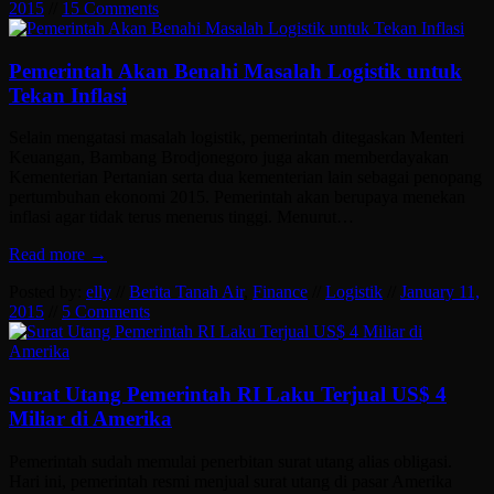
2015
//
15 Comments
Pemerintah Akan Benahi Masalah Logistik untuk
Tekan Inflasi
Selain mengatasi masalah logistik, pemerintah ditegaskan Menteri
Keuangan, Bambang Brodjonegoro juga akan memberdayakan
Kementerian Pertanian serta dua kementerian lain sebagai penopang
pertumbuhan ekonomi 2015. Pemerintah akan berupaya menekan
inflasi agar tidak terus menerus tinggi. Menurut…
Read more →
Posted by:
elly
//
Berita Tanah Air
,
Finance
//
Logistik
//
January 11,
2015
//
5 Comments
Surat Utang Pemerintah RI Laku Terjual US$ 4
Miliar di Amerika
Pemerintah sudah memulai penerbitan surat utang alias obligasi.
Hari ini, pemerintah resmi menjual surat utang di pasar Amerika