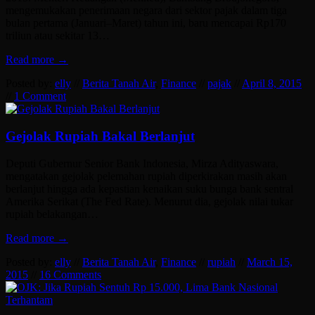
mengemukakan penerimaan negara dari sektor pajak dalam tiga
bulan pertama (Januari–Maret) tahun ini, baru mencapai Rp170
triliun atau sekitar 13…
Read more →
Posted by:
elly
//
Berita Tanah Air
,
Finance
//
pajak
//
April 8, 2015
//
1 Comment
Gejolak Rupiah Bakal Berlanjut
Deputi Gubernur Senior Bank Indonesia, Mirza Adityaswara,
mengatakan gejolak pelemahan rupiah diperkirakan masih akan
berlanjut hingga ada kepastian kenaikan suku bunga bank sentral
Amerika Serikat (The Fed Rate). Menurut dia, gejolak nilai tukar
rupiah belakangan…
Read more →
Posted by:
elly
//
Berita Tanah Air
,
Finance
//
rupiah
//
March 15,
2015
//
16 Comments