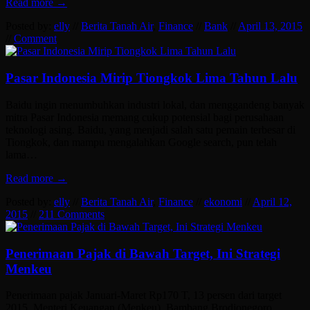
Read more →
Posted by:
elly
//
Berita Tanah Air
,
Finance
//
Bank
//
April 13, 2015
//
Comment
Pasar Indonesia Mirip Tiongkok Lima Tahun Lalu
Baidu ingin menumbuhkan industri lokal, dan menggandeng banyak
mitra Pasar Indonesia memang cukup potensial bagi perusahaan
teknologi asing. Baidu, yang menjadi salah satu pemain terbesar di
Tiongkok, dan mampu mengalahkan Google search, pun telah
lama…
Read more →
Posted by:
elly
//
Berita Tanah Air
,
Finance
//
ekonomi
//
April 12,
2015
//
211 Comments
Penerimaan Pajak di Bawah Target, Ini Strategi
Menkeu
Penerimaan pajak Januari-Maret Rp170 T, 13 persen dari target
2015. Menteri Keuangan (Menkeu), Bambang Brodjonegoro,