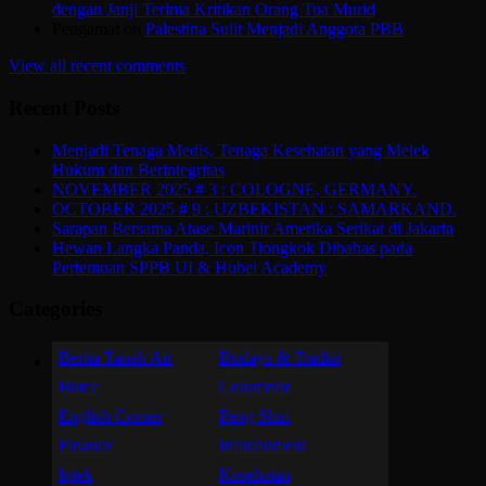
dengan Janji Terima Kritikan Orang Tua Murid
Pengamat
on
Palestina Sulit Menjadi Anggota PBB
View all recent comments
Recent Posts
Menjadi Tenaga Medis, Tenaga Kesehatan yang Melek
Hukum dan Berintegritas
NOVEMBER 2025 # 3 : COLOGNE, GERMANY.
OCTOBER 2025 # 9 : UZBEKISTAN : SAMARKAND.
Sarapan Bersama Atase Marinir Amerika Serikat di Jakarta
Hewan Langka Panda, Icon Tiongkok Dibahas pada
Pertemuan SPPB UI & Hubei Academy
Categories
Berita Tanah Air
Budaya & Tradisi
Butce
Columnist
English Corner
Feng Shui
Finance
Infotainment
Iptek
Kesehatan