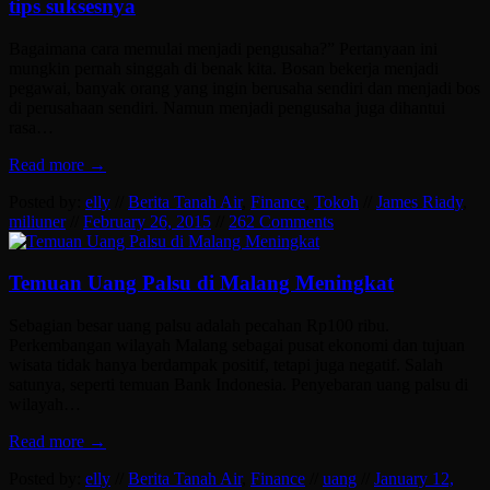
tips suksesnya
Bagaimana cara memulai menjadi pengusaha?” Pertanyaan ini
mungkin pernah singgah di benak kita. Bosan bekerja menjadi
pegawai, banyak orang yang ingin berusaha sendiri dan menjadi bos
di perusahaan sendiri. Namun menjadi pengusaha juga dihantui
rasa…
Read more →
Posted by:
elly
//
Berita Tanah Air
,
Finance
,
Tokoh
//
James Riady
,
miliuner
//
February 26, 2015
//
262 Comments
Temuan Uang Palsu di Malang Meningkat
Sebagian besar uang palsu adalah pecahan Rp100 ribu.
Perkembangan wilayah Malang sebagai pusat ekonomi dan tujuan
wisata tidak hanya berdampak positif, tetapi juga negatif. Salah
satunya, seperti temuan Bank Indonesia. Penyebaran uang palsu di
wilayah…
Read more →
Posted by:
elly
//
Berita Tanah Air
,
Finance
//
uang
//
January 12,