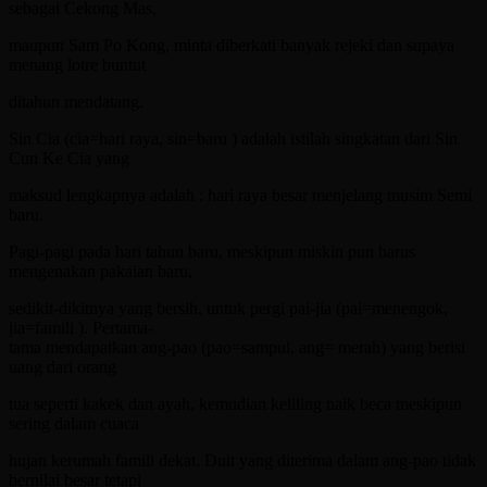
sebagai Cekong Mas,
maupun Sam Po Kong, minta diberkati banyak rejeki dan supaya
menang lotre buntut
ditahun mendatang.
Sin Cia (cia=hari raya, sin=baru ) adalah istilah singkatan dari Sin
Cun Ke Cia yang
maksud lengkapnya adalah : hari raya besar menjelang musim Semi
baru.
Pagi-pagi pada hari tahun baru, meskipun miskin pun harus
mengenakan pakaian baru,
sedikit-dikitnya yang bersih, untuk pergi pai-jia (pai=menengok,
jia=famili ). Pertama-
tama mendapatkan ang-pao (pao=sampul, ang= merah) yang berisi
uang dari orang
tua seperti kakek dan ayah, kemudian keliling naik beca meskipun
sering dalam cuaca
hujan kerumah famili dekat. Duit yang diterima dalam ang-pao tidak
bernilai besar tetapi