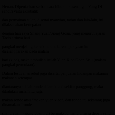
Henan. Dipentaskan serba acara hiburan kesenangan Yang Di
sendiri yaitu akrobatik
dan permainan sulap, disertai nyanyian, tarian dan lain-lain, ini
dilaksanakan bertepatan
dengan hari raya Shang Yuan/Siong Goan, yang menurut ajaran
Taois artinya hari
pangkal menjelang kemakmuran, karena perayaan itu
diselenggarakan pada malam
hari (xiao), maka timbullah istilah Yuan Xiao/Goan Siau (malam
pangkal permulaan).
Dalam festival tersebut juga disertai penjualan hidangan makanan-
makanan setempat
diantaranya adalah ronde dalam kua disekitar panggung, maka
dikatakan malam itu juga
makan ronde atau “makan yuan xiao”, dan ronde itu sekarang juga
dinamakan “ronde
shang yuan” (siong goan ngi) bermaksud menuju masa depan yang