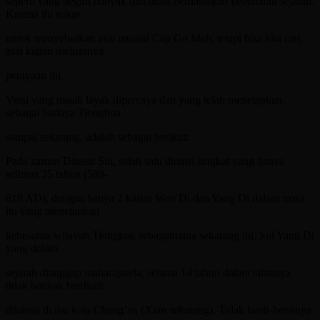
seperti yang begini banyak dan tidak berdasarkan kebenaran sejarah.
Karena itu sukar
untuk menyebutkan asal muasal Cap Go Meh, tetapi bisa kita cari
asal kapan meluasnya
perayaan ini.
Versi yang masih layak dipercaya dan yang telah menetapkan
sebagai budaya Tionghoa
sampai sekarang, adalah sebagai berikut:
Pada zaman Dinasti Sui, salah satu dinasti singkat yang hanya
selintas 35 tahun (589-
618 AD), dengan hanya 2 kaisar Wen Di dan Yang Di dalam masa
itu yang menetapkan
kebesaran wilayah Tiongkok sebagaimana sekarang ini. Sui Yang Di
yang dalam
sejarah dianggap maharajarela, selama 14 tahun dalam tahtanya
tidak banyak berdiam
diistana di ibu kota Chang’an (Xian sekarang). Tidak henti-hentinya