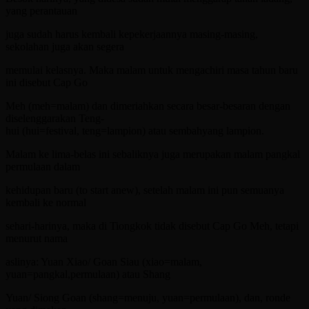
yang perantauan
juga sudah harus kembali kepekerjaannya masing-masing,
sekolahan juga akan segera
memulai kelasnya. Maka malam untuk mengachiri masa tahun baru
ini disebut Cap Go
Meh (meh=malam) dan dimeriahkan secara besar-besaran dengan
diselenggarakan Teng-
hui (hui=festival, teng=lampion) atau sembahyang lampion.
Malam ke lima-belas ini sebaliknya juga merupakan malam pangkal
permulaan dalam
kehidupan baru (to start anew), setelah malam ini pun semuanya
kembali ke normal
sehari-harinya, maka di Tiongkok tidak disebut Cap Go Meh, tetapi
menurut nama
aslinya: Yuan Xiao/ Goan Siau (xiao=malam,
yuan=pangkal,permulaan) atau Shang
Yuan/ Siong Goan (shang=menuju, yuan=permulaan), dan, ronde