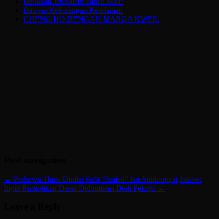
Betulkah Jerusalem Tanah Suci?
Batavia Kekurangan Kendaraan
CHENG HO DENGAN MARGA KWEE.
Post navigation
←
Prabowo-Hatta Dinilai Sulit “Jualan” Isu Antikorupsi
Jokowi
Ingin Pendidikan Dasar Didominasi Budi Pekerti
→
Leave a Reply