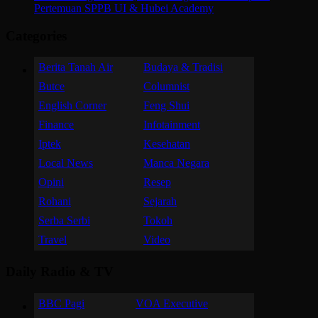
Pertemuan SPPB UI & Hubei Academy
Categories
Berita Tanah Air
Budaya & Tradisi
Butce
Columnist
English Corner
Feng Shui
Finance
Infotainment
Iptek
Kesehatan
Local News
Manca Negara
Opini
Resep
Rohani
Sejarah
Serba Serbi
Tokoh
Travel
Video
Daily Radio & TV
BBC Pagi
VOA Executive