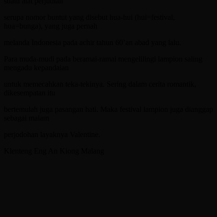
suatu alat perjudian
serupa nomor buntut yang disebut hua-hui (hui=festival,
hua=bunga), yang juga pernah
melanda Indonesia pada achir tahun 60’an abad yang lalu.
Para muda-mudi pada beramai-ramai mengelilingi lampion saling
mengadu kepandaian
untuk memecahkan teka-tekinya. Sering dalam cerita romantik,
dikesempatan itu
bertemulah juga pasangan hati. Maka festival lampion juga dianggap
sebagai malam
perjodohan layaknya Valentine.
Klenteng Eng An Kiong Malang