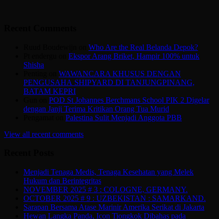
Recent Comments
Ruud Boudewijn
on
Who Are the Real Belanda Depok?
Pt endergu
on
Ekspor Arang Briket, Hampir 100% untuk
Shisha
Penting
on
WAWANCARA KHUSUS DENGAN
PENGUSAHA SHIPYARD DI TANJUNGPINANG,
BATAM KEPRI
Gun
on
POD St Johannes Berchmans School PIK 2 Digelar
dengan Janji Terima Kritikan Orang Tua Murid
Pengamat
on
Palestina Sulit Menjadi Anggota PBB
View all recent comments
Recent Posts
Menjadi Tenaga Medis, Tenaga Kesehatan yang Melek
Hukum dan Berintegritas
NOVEMBER 2025 # 3 : COLOGNE, GERMANY.
OCTOBER 2025 # 9 : UZBEKISTAN : SAMARKAND.
Sarapan Bersama Atase Marinir Amerika Serikat di Jakarta
Hewan Langka Panda, Icon Tiongkok Dibahas pada