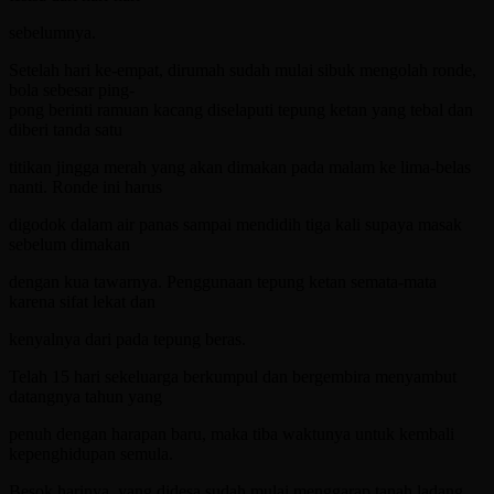
sebelumnya.
Setelah hari ke-empat, dirumah sudah mulai sibuk mengolah ronde,
bola sebesar ping-
pong berinti ramuan kacang diselaputi tepung ketan yang tebal dan
diberi tanda satu
titikan jingga merah yang akan dimakan pada malam ke lima-belas
nanti. Ronde ini harus
digodok dalam air panas sampai mendidih tiga kali supaya masak
sebelum dimakan
dengan kua tawarnya. Penggunaan tepung ketan semata-mata
karena sifat lekat dan
kenyalnya dari pada tepung beras.
Telah 15 hari sekeluarga berkumpul dan bergembira menyambut
datangnya tahun yang
penuh dengan harapan baru, maka tiba waktunya untuk kembali
kepenghidupan semula.
Besok harinya, yang didesa sudah mulai menggarap tanah ladang,