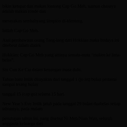
bikin ketupat dan makan lontong Cap Go Meh, namun chasnya
adalah makan ronde dan
merayakan sembahyang lampion di-klenteng.
Istilah Cap Go Meh.
Asal pembawaan orang Tang-lang dari Hokkian maka budaya ini
disebeut dalam dialek
Hokkian: Cap Go Meh yang artinya semata-mata “malam ke lima-
belas”.
Sin Cun Ke Cia dalam kenangan masa dulu.
Tahun baru Imlik dirayakan dari tanggal 1 (jo iet) bulan pertama
sampai terang bulan
tanggal 15 (cap go) selama 15 hari.
New Year’s Eve Imlik jatuh pada tanggal 29 bulan duabelas setiap
tahunnya, pada malam
penutupan tahun ini, yang disebut Ni Meh/Nian Wan, seluruh
anggauta keluarga dari