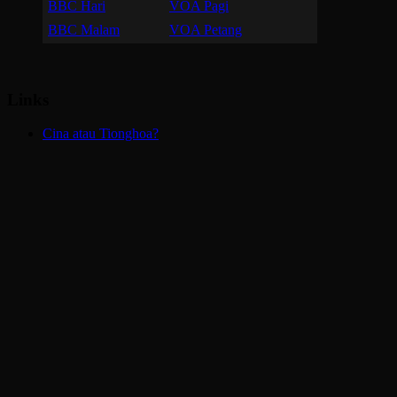
BBC Hari
VOA Pagi
BBC Malam
VOA Petang
Links
Cina atau Tionghoa?