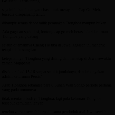
Go Meh”. Terus terang
saja ini bukan hidangan chas untuk merayakan Cap Go Meh,
tersedia disepanjang tahun
dihampir semua depot milik peranakan Tionghoa maupun bukan.
Ada gagasan spekulasi, lontong cap go meh berasal dari keturuan
Tionghoa yang datang
sejauh dijamannya Cheng Ho tiba di Jawa, gagasan ini menarik
tetapi ada kesangsian
ketepatannya. Tionghoa yang datang dan menetap di Jawa sewaktu
zaman Majapahit
disekitar abad 15-16 sangat sedikit jumlahnya, dan kebanyakan
adalah keturunan Persia/
Arab Tionghoa sebangsa para 8 Sunan Wali Songo periode pertama
yang pada umumnya
tidak mentaati budaya Tionghoa, lagi pula keturuan Tionghoa
tersebut kemudian lenyap
tertelan zaman setelah berpadu sama penduduk asal Jawa setelah