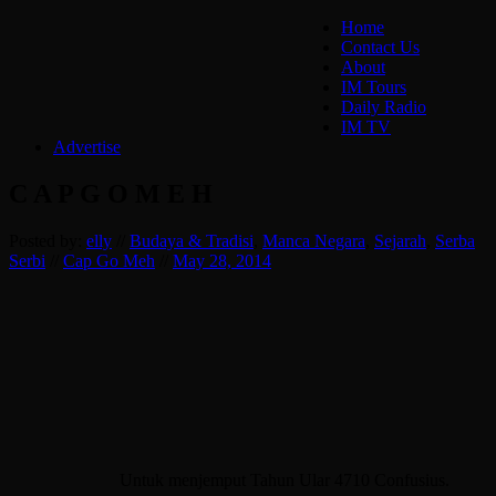
Home
Contact Us
About
IM Tours
Daily Radio
IM TV
Advertise
C A P G O M E H
Posted by:
elly
//
Budaya & Tradisi
,
Manca Negara
,
Sejarah
,
Serba
Serbi
//
Cap Go Meh
//
May 28, 2014
Untuk menjemput Tahun Ular 4710 Confusius.