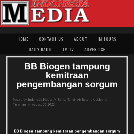
HOME
CONTACT US
ABOUT
IM TOURS
DAILY RADIO
IM TV
ADVERTISE
BB Biogen tampung
kemitraan
pengembangan sorgum
Posted by:
Indonesia Media
//
Berita Tanah Air
,
Recent Articles
//
Tanaman
//
August 20, 2022
BB Biogen tampung kemitraan pengembangan sorgum