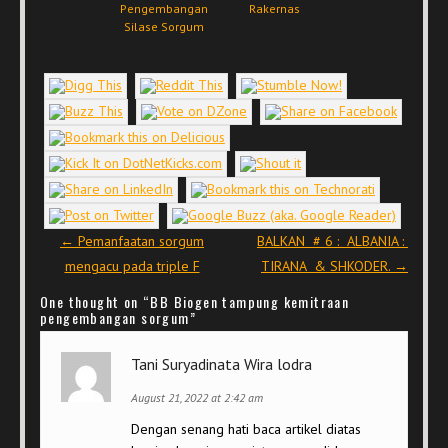
Pengembangan
Rakernas
Silase Sorgum
Post navigation
←
Pemanfaatan sorgum
BALKAN # 6 : ALBANIA :
mengacu pada triple F
TIRANA & SHKODER.
→
One thought on “
BB Biogen tampung kemitraan
pengembangan sorgum
”
Tani Suryadinata Wira lodra
August 21, 2022 at 2:42 am
Dengan senang hati baca artikel diatas