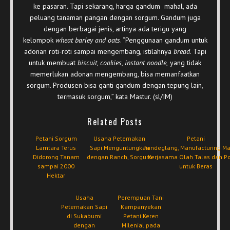
ke pasaran. Tapi sekarang, harga gandum mahal, ada
peluang tanaman pangan dengan sorgum. Gandum juga
dengan berbagai jenis, artinya ada terigu yang
kelompok
wheat barley and oats
. “Penggunaan gandum untuk
adonan roti-roti sampai mengembang, istilahnya
bread
. Tapi
untuk membuat
biscuit, cookies, instant noodle,
yang tidak
memerlukan adonan mengembang, bisa memanfaatkan
sorgum. Produsen bisa ganti gandum dengan tepung lain,
termasuk sorgum,” kata Mastur. (sl/IM)
Related Posts
Petani Sorgum
Usaha Peternakan
Petani
Lamtara Terus
Sapi Menguntungkan
Pandeglang, Manufacturing M
Didorong Tanam
dengan Ranch, Sorgum
Kerjasama Olah Talas dan P
sampai 2000
untuk Beras
Hektar
Usaha
Perempuan Tani
Peternakan Sapi
Kampanyekan
di Sukabumi
Petani Keren
dengan
Milenial pada