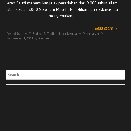
Arab Saudi menemukan jejak peradaban dari 9.000 tahun silam,
atau sekitar 7.000 Sebelum Masehi. Penelitian dari ekskavasi itu
menyebutkan,…
Read more →
Posted by:
elly
//
Budaya & Tradisi
,
Manca Negara
//
Peternakan
//
September 1, 2011
//
Comment
Search