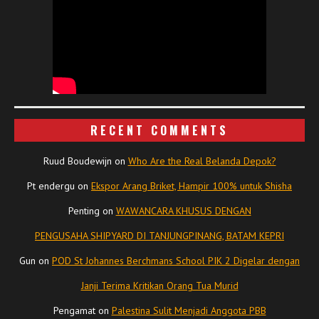
RECENT COMMENTS
Ruud Boudewijn
on
Who Are the Real Belanda Depok?
Pt endergu
on
Ekspor Arang Briket, Hampir 100% untuk Shisha
Penting
on
WAWANCARA KHUSUS DENGAN
PENGUSAHA SHIPYARD DI TANJUNGPINANG, BATAM KEPRI
Gun
on
POD St Johannes Berchmans School PIK 2 Digelar dengan
Janji Terima Kritikan Orang Tua Murid
Pengamat
on
Palestina Sulit Menjadi Anggota PBB