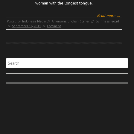
woman with the longest tongue.
Read more →
Posted by:
Indonesia Media
//
Americana
,
English Corner
//
Guinness record
//
September 18, 2011
//
Comment
Search