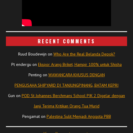
RECENT COMMENTS
Ruud Boudewijn
on
Who Are the Real Belanda Depok?
Pt endergu
on
Ekspor Arang Briket, Hampir 100% untuk Shisha
Penting
on
WAWANCARA KHUSUS DENGAN
PENGUSAHA SHIPYARD DI TANJUNGPINANG, BATAM KEPRI
Gun
on
POD St Johannes Berchmans School PIK 2 Digelar dengan
Janji Terima Kritikan Orang Tua Murid
Pengamat
on
Palestina Sulit Menjadi Anggota PBB