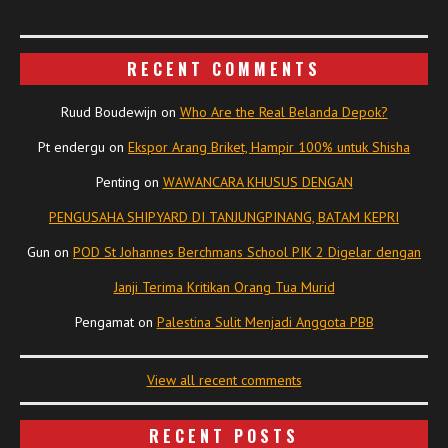
RECENT COMMENTS
Ruud Boudewijn
on
Who Are the Real Belanda Depok?
Pt endergu
on
Ekspor Arang Briket, Hampir 100% untuk Shisha
Penting
on
WAWANCARA KHUSUS DENGAN
PENGUSAHA SHIPYARD DI TANJUNGPINANG, BATAM KEPRI
Gun
on
POD St Johannes Berchmans School PIK 2 Digelar dengan
Janji Terima Kritikan Orang Tua Murid
Pengamat
on
Palestina Sulit Menjadi Anggota PBB
View all recent comments
RECENT POSTS