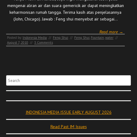
mengenai aliran air dan suara gemericik air dapat meningkatkan
keharmonisan rumah tangga. Terima kasih atas penjelasannya
(John, Chicago). Jawab : Feng shui menyebut air sebagai…
Read more →
Posted by:
Indonesia Media
//
Feng Shui
//
Feng Shui
,
Fountain
,
water
//
August 7, 2010
//
3 Comments
Search
INDONESIA MEDIA ISSUE EARLY AUGUST 2026
Read Past IM Issues