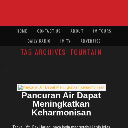
HOME
CONTACT US
ABOUT
IM TOURS
DAILY RADIO
IM TV
ADVERTISE
TAG ARCHIVES:
FOUNTAIN
Pancuran Air Dapat
Meningkatkan
Keharmonisan
Tanya : Yth. Pak Hariadi, saya ingin mengetahui lebih jelas