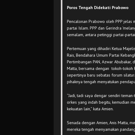
Poros Tengah Didekati Prabowo
Pencalonan Prabowo oleh PPP jelas 
partai Islam. PPP dan Gerindra ‘melan
semalam, antara petinggi partai-parta
Pertemuan yang dihadiri Ketua Majeli
Rais, Bendahara Umum Partai Kebangki
Pertimbangan PAN, Azwar Abubakar, da
Matta, bersama dengan tokoh-tokoh P
sepertinya baru sebatas forum silatu
pihaknya tengah menyatukan pendapat 
“Jadi, tadi saya dengar sendiri teman
orkes yang indah begitu, kemudian m
kekuatan lain,” kata Amien.
Senada dengan Amien, Anis Matta, m
mereka tengah menyamakan pandangan