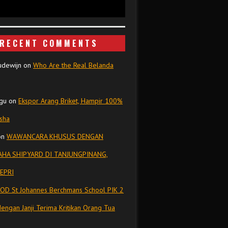
RECENT COMMENTS
udewijn
on
Who Are the Real Belanda
gu
on
Ekspor Arang Briket, Hampir 100%
isha
on
WAWANCARA KHUSUS DENGAN
HA SHIPYARD DI TANJUNGPINANG,
EPRI
OD St Johannes Berchmans School PIK 2
dengan Janji Terima Kritikan Orang Tua