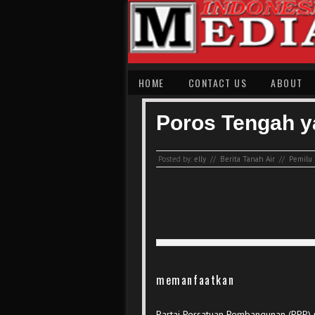
HOME
CONTACT US
ABOUT
Poros Tengah y
Posted by:
elly
//
Berita Tanah Air
//
Pemilu
memanfaatkan
Partai Persatuan Pembangunan (PPP) r