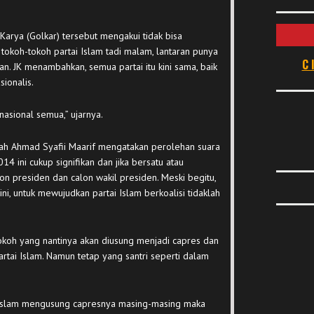
arya (Golkar) tersebut mengakui tidak bisa
tokoh-tokoh partai Islam tadi malam, lantaran punya
C
kan. JK menambahkan, semua partai itu kini sama, baik
ionalis.
nasional semua,” ujarnya.
 Ahmad Syafii Maarif mengatakan perolehan suara
014 ini cukup signifikan dan jika bersatu atau
n presiden dan calon wakil presiden. Meski begitu,
ni, untuk mewujudkan partai Islam berkoalisi tidaklah
okoh yang nantinya akan diusung menjadi capres dan
artai Islam. Namun tetap yang santri seperti dalam
s Islam mengusung capresnya masing-masing maka