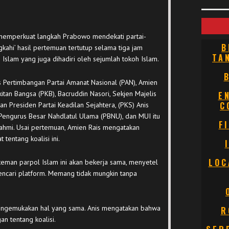
memperkuat langkah Prabowo mendekati partai-
B
gkahi’ hasil pertemuan tertutup selama tiga jam
TA
i Islam yang juga dihadiri oleh sejumlah tokoh Islam.
s Pertimbangan Partai Amanat Nasional (PAN), Amien
tan Bangsa (PKB), Bacruddin Nasori, Sekjen Majelis
E
C
n Presiden Partai Keadilan Sejahtera, (PKS) Anis
engurus Besar Nahdlatul Ulama (PBNU), dan MUI itu
F
rahmi. Usai pertemuan, Amien Rais mengatakan
tentang koalisi ini.
LOC
-teman parpol Islam ini akan bekerja sama, menyetel
encari platform. Memang tidak mungkin tanpa
engemukakan hal yang sama. Anis mengatakan bahwa
R
 tentang koalisi.