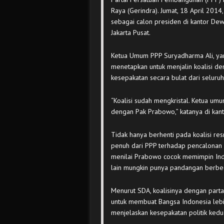
Raya (Gerindra). Jumat, 18 April 201
sebagai calon presiden di kantor Dew
Jakarta Pusat.
Ketua Umum PPP Suryadharma Ali, ya
menetapkan untuk menjalin koalisi de
kesepakatan secara bulat dari seluru
“Koalisi sudah mengkristal. Ketua u
dengan Pak Prabowo,” katanya di kanto
Tidak hanya berhenti pada koalisi re
penuh dari PPP terhadap pencalonan 
menilai Prabowo cocok memimpin Ind
lain mungkin punya pandangan berbed
Menurut SDA, koalisinya dengan parta
untuk membuat Bangsa Indonesia lebih
menjelaskan kesepakatan politik kedua 