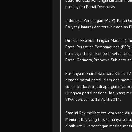
tidak menutup kemungkinan akan meny
partai yaitu Partai Demokrasi
Indonesia Perjuangan (PDIP), Partai G
Rakyat (Hanura) dan terakhir adalah P
Direktur Eksekutif Lingkar Madani (Lim
Partai Persatuan Pembangunan (PPP) 
baru saja diresmikan oleh Ketua Um
Partai Gerindra, Prabowo Subianto a
Pasalnya menurut Ray, baru Kamis 17
dengan partai-partai Islam dan memun
sudah berkoalisi, jadi apa gunanya p
ujungnya partai nasional lagi yang m
VIVAnews, Jumat 18 April 2014.
Saat ini Ray melihat cita-cita yang di
Menurut Ray yang tersisa hanya seb
diraih untuk kepentingan masing-masi