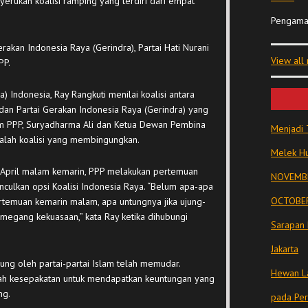
erukan koalisi ramping yang terdiri dari empat
Pengama
erakan Indonesia Raya (Gerindra), Partai Hati Nurani
View all
PP.
a) Indonesia, Ray Rangkuti menilai koalisi antara
dan Partai Gerakan Indonesia Raya (Gerindra) yang
um PPP, Suryadharma Ali dan Ketua Dewan Pembina
Menjadi 
dalah koalisi yang membingungkan.
Melek Hu
 April malam kemarin, PPP melakukan pertemuan
NOVEMBE
culkan opsi Koalisi Indonesia Raya. “Belum apa-apa
OCTOBER
ertemuan kemarin malam, apa untungnya jika ujung-
emegang kekuasaan,” kata Ray ketika dihubungi
Sarapan 
Jakarta
usung oleh partai-partai Islam telah memudar.
Hewan La
uah kesepakatan untuk mendapatkan keuntungan yang
ng.
pada Pe