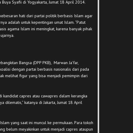
ata Buya Syafii di Yogyakarta, Jumat 18 April 2014.
besaran hati dari partai politik berbasis Islam agar
irnya adalah untuk kepentingan umat Islam. “Patut
asis agama Islam ini meningkat, karena banyak pihak
ujarnya.
ebangkitan Bangsa (DPP PKB), Marwan Ja’far,
alisi dengan partai berbasis nasionalis dari pada
idak melihat figur yang bisa menjadi pemimpin dari
i kandidat capres atau cawapres dalam kerangka
nya dilematis,” katanya di Jakarta, Jumat 18 April
Islam yang saat ini muncul ke permukaan. Para tokoh
ang belum meyakinkan untuk menjadi capres ataupun