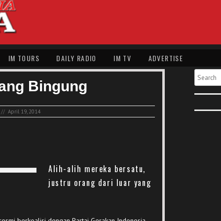
IM TOURS
DAILY RADIO
IM TV
ADVERTISE
Search
ang Bingung
//
April 19, 2014
Alih-alih mereka bersatu,
justru orang dari luar yang
esmi berkoalisi dengan Partai Gerakan Indonesia