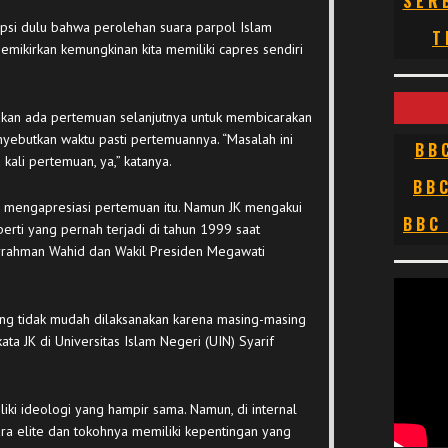
SER
si dulu bahwa perolehan suara parpol Islam
T
memikirkan kemungkinan kita memiliki capres sendiri
 akan ada pertemuan selanjutnya untuk membicarakan
nyebutkan waktu pasti pertemuannya. “Masalah ini
BB
kali pertemuan, ya,” katanya.
BB
K) mengapresiasi pertemuan itu. Namun JK mengakui
BBC
rti yang pernah terjadi di tahun 1999 saat
rahman Wahid dan Wakil Presiden Megawati
kadang tidak mudah dilaksanakan karena masing-masing
ata JK di Universitas Islam Negeri (UIN) Syarif
ki ideologi yang hampir sama. Namun, di internal
ara elite dan tokohnya memiliki kepentingan yang