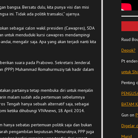
an bangsa. Bersatu dulu, kita punya visi dan misi
 ini. Tidak ada politik transaksi,” ujarnya.
gokan sebagai calon wakil presiden (Cawapres), SDA
an untuk menduduki kursi cawapres mendampingi
Ruud Bo
dai, mengalir saja. Apa yang akan terjadi nanti kita
Depok?
Pt ender
berikan suara pada Prabowo. Sekretaris Jenderal
nan (PPP) Muhammad Romahurmuziy tak hadir dalam
untuk Sh
Penting
takan partainya tetap membuka diri untuk menjalin
PENGUSA
Kemarin malam sudah ada pertemuan sebelumnya
ros Tengah hanya sebuah alternatif saja, sebagai
BATAM K
Romi ketika dihubungi VIVAnews, 18 April 2014.
Gun
on
P
 hanya sebatas pertemuan politik saja dan bukan
Digelar 
arah pengambilan keputusan. Menurutnya, PPP juga
Murid