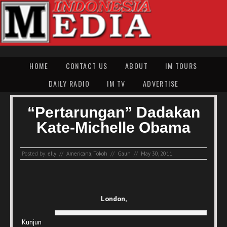
HOME
CONTACT US
ABOUT
IM TOURS
DAILY RADIO
IM TV
ADVERTISE
“Pertarungan” Dadakan
Kate-Michelle Obama
Posted by:
elly
//
Americana
,
Tokoh
//
Gaun
//
May 30, 2011
London,
Kunjun