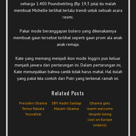
seharga 1.400 Poundsetrling (Rp 19,3 juta) itu malah
membuat Michelle terlihat terlalu trendi untuk sebuah acara
resmi.
Pakar mode beranggapan bolero yang dikenakannya
membuat gaun tersebut terlihat seperti gaun prom ala anak-
anak remaja.
Kate yang memang menjadi ikon mode Inggris pun keluar
menjadi jawara dari pertarungan ini. Dalam pertarungan ini,
Kate menunjukkan bahwa cantik tidak harus mahal. Hal itulah
yang patut kita contoh dari Putri yang terkenal ramah ini.
Related Posts
Presiden Obama
SBY Hadiri Santap
Obama gets
Temui Malala
Malam Obama
warm welcome
Yousafzai
despite being
cool on Europe
(videos)