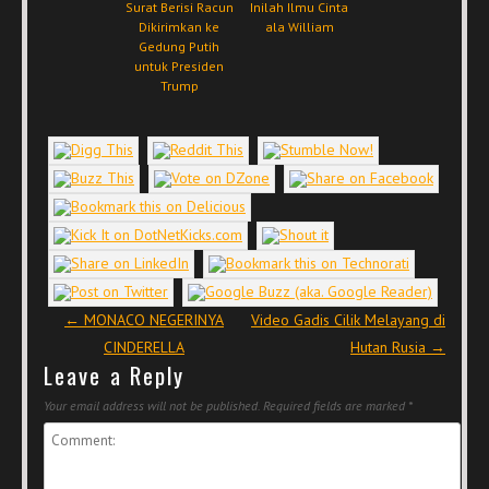
Surat Berisi Racun
Inilah Ilmu Cinta
Dikirimkan ke
ala William
Gedung Putih
untuk Presiden
Trump
Post navigation
←
MONACO NEGERINYA
Video Gadis Cilik Melayang di
CINDERELLA
Hutan Rusia
→
Leave a Reply
Your email address will not be published.
Required fields are marked
*