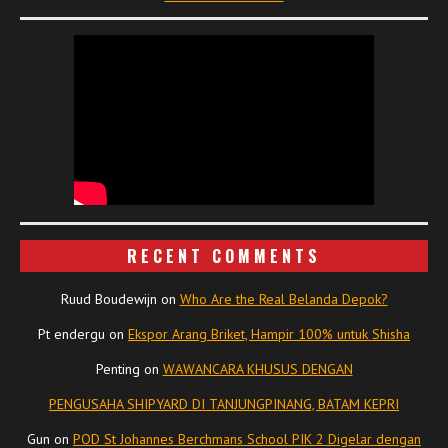
RECENT COMMENTS
Ruud Boudewijn
on
Who Are the Real Belanda Depok?
Pt endergu
on
Ekspor Arang Briket, Hampir 100% untuk Shisha
Penting
on
WAWANCARA KHUSUS DENGAN
PENGUSAHA SHIPYARD DI TANJUNGPINANG, BATAM KEPRI
Gun
on
POD St Johannes Berchmans School PIK 2 Digelar dengan