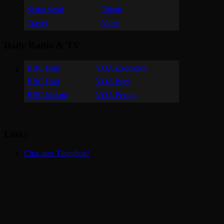
Serba Serbi
Tokoh
Travel
Video
Daily Radio & TV
BBC Pagi
VOA Executive
BBC Hari
VOA Pagi
BBC Malam
VOA Petang
Links
Cina atau Tionghoa?