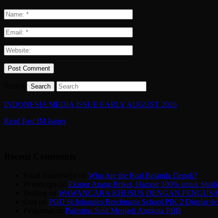
Search
INDONESIA MEDIA ISSUE EARLY AUGUST 2026
Read Past IM Issues
Recent Comments
Ruud Boudewijn
on
Who Are the Real Belanda Depok?
Pt endergu
on
Ekspor Arang Briket, Hampir 100% untuk Shish
Penting
on
WAWANCARA KHUSUS DENGAN PENGUSAHA
Gun
on
POD St Johannes Berchmans School PIK 2 Digelar den
Pengamat
on
Palestina Sulit Menjadi Anggota PBB