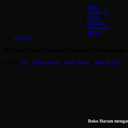
Home
Contact Us
About
IM Tours
Daily Radio
IM TV
Advertise
Militan Islam Klaim Ledakan Mematikan d
Posted by:
elly
//
Manca Negara
//
Islam
,
Nigeria
//
April 20, 2014
Boko Haram mengata