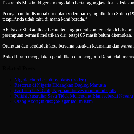
Ekstremis Muslim Nigeria mengklaim bertanggungjawab atas ledakan b
Pernyataan itu disampaikan dalam video baru yang diterima Sabtu 
tetapi Anda tidak tahu di mana kami berada.”
Abubakar Shekau tidak bicara tentang penculikan terhadap lebih dari
perempuan berhasil melarikan diri, tetapi 85 masih belum ditemukan.
Orangtua dan penduduk kota bersama pasukan keamanan dan warga me
Boko Haram mengatakan pendidikan dan pengaruh Barat telah meru
Related Posts
Nigeria churches hit by blasts ( video)
Restoran di Nigeria Hidangkan Daging Manusia
Far from U.S. Gulf, Nigerian thieves mop up oil spills
Politisi Australia: Saya Tidak Menentang Islam sebagai Negara
Orang Aborigin disogok agar jadi muslim