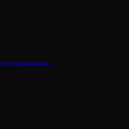
is Jokowi tidak pragmatis
→
*