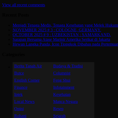
View all recent comments
Recent Posts
Menjadi Tenaga Medis, Tenaga Kesehatan yang Melek Hukum d
NOVEMBER 2025 # 3 : COLOGNE, GERMANY.
OCTOBER 2025 # 9 : UZBEKISTAN : SAMARKAND.
Sarapan Bersama Atase Marinir Amerika Serikat di Jakarta
Hewan Langka Panda, Icon Tiongkok Dibahas pada Pertemu
Categories
Berita Tanah Air
Budaya & Tradisi
Butce
Columnist
English Corner
Feng Shui
Finance
Infotainment
Iptek
Kesehatan
Local News
Manca Negara
Opini
Resep
Rohani
Sejarah