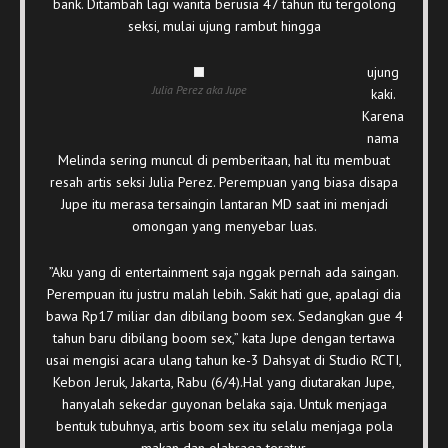
bank. Ditambah lagi wanita berusia 47 tahun itu tergolong
seksi, mulai ujung rambut hingga
ujung
Julia Perez aka Jupe
kaki.
Karena
nama
Melinda sering muncul di pemberitaan, hal itu membuat
resah artis seksi Julia Perez. Perempuan yang biasa disapa
Jupe itu merasa tersaingin lantaran MD saat ini menjadi
omongan yang menyebar luas.
”Aku yang di entertainment saja nggak pernah ada saingan.
Perempuan itu justru malah lebih. Sakit hati gue, apalagi dia
bawa Rp17 miliar dan dibilang boom sex. Sedangkan gue 4
tahun baru dibilang boom sex,” kata Jupe dengan tertawa
usai mengisi acara ulang tahun ke-3 Dahsyat di Studio RCTI,
Kebon Jeruk, Jakarta, Rabu (6/4).Hal yang diutarakan Jupe,
hanyalah sekedar guyonan belaka saja. Untuk menjaga
bentuk tubuhnya, artis boom sex itu selalu menjaga pola
makan dan olahraga teratur.