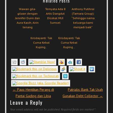
Related Posts
Wawan gila-
Ternyata Ada 8
Anthony Putihrai
gilaan dengan
Artis Dangdut
(Tamara Group):
Jennifer Dunn dan
Dicekal MUI
“Sehingga nama
Aura Kasih, Airin
Sumsel
keluarga kami
tenang
menjadi baik”
Krisdayanti: Tak
Krisdayanti: Tak
Cuma Kebal
Cuma Kebal
Kuping..
Kuping…
Post navigation
←
Paus: Hentikan Perang di
Patrialis: Bank Tak Usah
Pantai Gading dan Libia
Gunakan Debt Collector
→
Leave a Reply
Your email address will not be published.
Required fields are marked
*