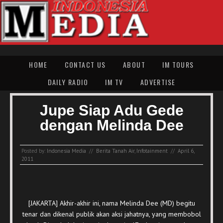
HOME
CONTACT US
ABOUT
IM TOURS
DAILY RADIO
IM TV
ADVERTISE
Jupe Siap Adu Gede
dengan Melinda Dee
Posted by:
Indonesia Media
//
Berita Tanah Air
,
Infotainment
//
April 6,
2011
[JAKARTA] Akhir-akhir ini, nama Melinda Dee (MD) begitu
tenar dan dikenal publik akan aksi jahatnya, yang membobol