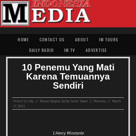
HOME
CONTACT US
ABOUT
IM TOURS
DAILY RADIO
IM TV
ADVERTISE
10 Penemu Yang Mati
Karena Temuannya
Sendiri
Posted by:
elly
//
Manca Negara
,
Serba Serbi
,
Tokoh
//
Penemu
//
March
17, 2011
1.Henry Winstanle