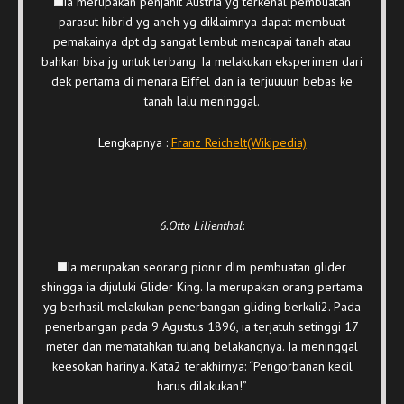
Ia merupakan penjahit Austria yg terkenal pembuatan
parasut hibrid yg aneh yg diklaimnya dapat membuat
pemakainya dpt dg sangat lembut mencapai tanah atau
bahkan bisa jg untuk terbang. Ia melakukan eksperimen dari
dek pertama di menara Eiffel dan ia terjuuuun bebas ke
tanah lalu meninggal.
Lengkapnya :
Franz Reichelt(Wikipedia)
6.Otto Lilienthal
:
Ia merupakan seorang pionir dlm pembuatan glider
shingga ia dijuluki Glider King. Ia merupakan orang pertama
yg berhasil melakukan penerbangan gliding berkali2. Pada
penerbangan pada 9 Agustus 1896, ia terjatuh setinggi 17
meter dan mematahkan tulang belakangnya. Ia meninggal
keesokan harinya. Kata2 terakhirnya: “Pengorbanan kecil
harus dilakukan!”