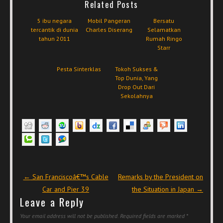
Related Posts
5 ibu negara
Mobil Pangeran
Bersatu
tercantik di dunia
Charles Diserang
Selamatkan
tahun 2011
Rumah Ringo
Starr
Pesta Sinterklas
Tokoh Sukses &
Top Dunia, Yang
Drop Out Dari
Sekolahnya
Post navigation
←
San Franciscoâ€™s Cable
Remarks by the President on
Car and Pier 39
the Situation in Japan
→
Leave a Reply
Your email address will not be published.
Required fields are marked
*