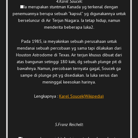
4.Karel Soucek
:
Ia merupakan stuntman Kanada yg terkenal dengan
penemuannya berupa sebuah “kapsul” yg digunakannya untuk
berseluncur di Air Terjun Niagara. Ia tetap hidup, namun
menderita beberapa luka2.
Pada 1985, ia meyakinkan sebuah perusahaan untuk
mendanai sebuah percobaan yg sama tapi dilakukan dari
Houston Astrodome di Texas. Air terjun khusus dibuat dari
atas bangunan setinggi 180 kaki, dg sebuah plunge pit di
bawahnya. Namun, percobaan ternyata gagal, Soucek ga
sampe di plunge pit yg disediakan. Ia luka serius dan
meninggal keesokan harinya.
Lengkapnya :
Karel Soucek(Wikipedia)
5.Franz Reichelt
: