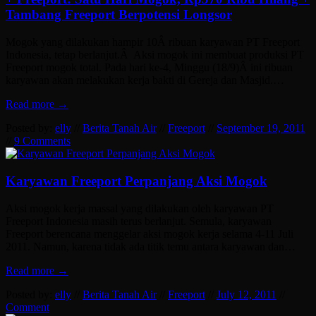
Tambang Freeport Berpotensi Longsor
Mogok yang dilakukan hampir 10Â ribuan karyawan PT Freeport
Indonesia, tetap berlanjut.Â Aksi mogok ini membuat produksi PT
Freeport mogok total. Pada hari ke-4, Minggu (18/9)Â ini ribuan
karyawan akan melakukan kerja bakti di Gereja dan Masjid.…
Read more →
Posted by:
elly
//
Berita Tanah Air
//
Freeport
//
September 19, 2011
//
9 Comments
Karyawan Freeport Perpanjang Aksi Mogok
Aksi mogok kerja massal yang dilakukan oleh karyawan PT
Freeport Indonesia masih terus berlanjut. Semula, karyawan
Freeport berencana menggelar aksi mogok kerja selama 4-11 Juli
2011. Namun, karena tidak ada titik temu antara karyawan dan…
Read more →
Posted by:
elly
//
Berita Tanah Air
//
Freeport
//
July 12, 2011
//
Comment