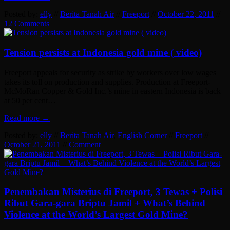
Posted by:
elly
//
Berita Tanah Air
//
Freeport
//
October 22, 2011
//
12 Comments
Tension persists at Indonesia gold mine ( video)
Freeport appeals for security as strike by workers over low wages
takes its toll on production and supplies. Production at Freeport-
McMoRan Copper & Gold Inc.’s mine in eastern Indonesia is back
at 50 per cent…
Read more →
Posted by:
elly
//
Berita Tanah Air
,
English Corner
//
Freeport
//
October 21, 2011
//
Comment
Penembakan Misterius di Freeport, 3 Tewas + Polisi
Ribut Gara-gara Briptu Jamil + What’s Behind
Violence at the World’s Largest Gold Mine?