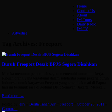
Home
Contact Us
About
IM Tours
Daily Radio
IM TV
Advertise
Tag Archives:
Freeport
Buruh Freeport Desak BPJS Segera Disahkan
Mereka menuntut pemerintah segera memenuhi tuntutan pekerja.
Ribuan orang yang tergabung dalam solidaritas kaum pekerja buruh
Indonesia untuk karyawan Freeport yang tertembak mati di Papua
hari ini berunjuk rasa di gedung DPR Senayan, Jakarta. Mereka…
Read more →
Posted by:
elly
//
Berita Tanah Air
//
Freeport
//
October 28, 2011
//
Comment