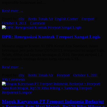
responsible businesses and…
Read more →
Posted by:
elly
//
Berita Tanah Air
,
English Corner
//
Freeport
//
October 4, 2011
//
Comment
DPR: Renegosiasi Kontrak Freeport Sangat Logis
Menurut anggota Komisi XI DPR Kemal Azis Stamboel, dalam
keterangan pers pada Jumat (30/9/2011), renegosiasi ini sangat logis.
Sebab, dilihat dari laporan keuangan di 2010, Freeport menjual 1,2
miliar pounds tembaga dengan harga rata-rata US$…
Read more →
Posted by:
elly
//
Berita Tanah Air
//
Freeport
//
October 1, 2011
//
196 Comments
Mogok Karyawan PT Freeport Indonesia Berlanjut
+ Freeport: Satu Hari Mogok, Rp570 Ribu Hilang +