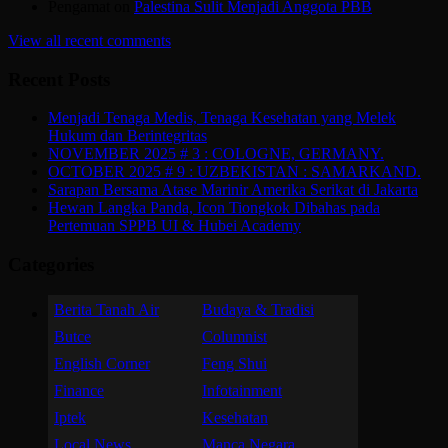
Pengamat
on
Palestina Sulit Menjadi Anggota PBB
View all recent comments
Recent Posts
Menjadi Tenaga Medis, Tenaga Kesehatan yang Melek
Hukum dan Berintegritas
NOVEMBER 2025 # 3 : COLOGNE, GERMANY.
OCTOBER 2025 # 9 : UZBEKISTAN : SAMARKAND.
Sarapan Bersama Atase Marinir Amerika Serikat di Jakarta
Hewan Langka Panda, Icon Tiongkok Dibahas pada
Pertemuan SPPB UI & Hubei Academy
Categories
Berita Tanah Air
Budaya & Tradisi
Butce
Columnist
English Corner
Feng Shui
Finance
Infotainment
Iptek
Kesehatan
Local News
Manca Negara