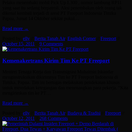
Pelaku menembaki mobil Pick Up L300 , nomor lambung RP11
yang saat itu sedang berpatroli. Aksi penembakan oleh orang tak
dikenal kembali terjadi di areal PT Freeport Indonesia Timika
Papua, Jumat 14 Oktober sekitar pukul…
Read more →
Posted by:
elly
//
Berita Tanah Air
,
English Corner
//
Freeport
//
October 15, 2011
//
9 Comments
Kemenakertrans Kirim Tim Ke PT Freeport
Menteri Tenaga Kerja dan Transmigrasi Muhaimin Iskandar
menginstruksikan dikirimnya Tim ke PT Freeport Indonesia di
Timika, Papua. Tim ini bertugas melakukan pendekatan khusus
untuk meredakan ketegangan dan menenangkan para pekerja. “Kita
mengirimkan tim ke PT…
Read more →
Posted by:
elly
//
Berita Tanah Air
,
Budaya & Tradisi
//
Freeport
//
October 12, 2011
//
268 Comments