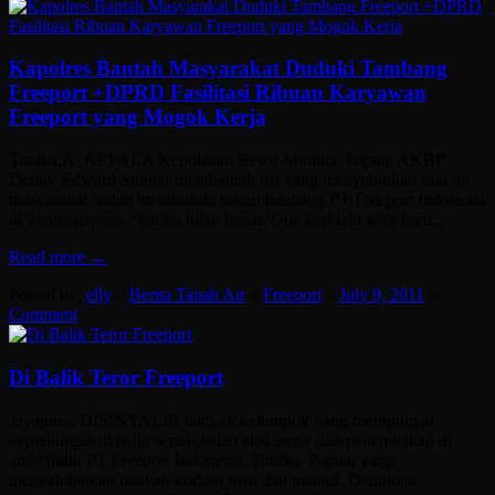
Kapolres Bantah Masyarakat Duduki Tambang
Freeport +DPRD Fasilitasi Ribuan Karyawan
Freeport yang Mogok Kerja
Timika,Â KEPALA Kepolisian Resor Mimika, Papua, AKBP
Denny Edward Siregar membantah isu yang menyebutkan saat ini
masyarakat sudah menduduki lokasi tambang PT Freeport Indonesia
di Tembagapura. “Isu itu tidak benar. Dua hari lalu saya baru…
Read more →
Posted by:
elly
//
Berita Tanah Air
//
Freeport
//
July 9, 2011
//
Comment
Di Balik Teror Freeport
Jayapura, DISINYALIR banyak kelompok yang mempunyai
kepentingan di balik serangkaian aksi terror dan penembakan di
areal milik PT Freeport Indonesia, Timika, Papua, yang
mengakibatkan banyak korban jiwa dan materil. Demikian