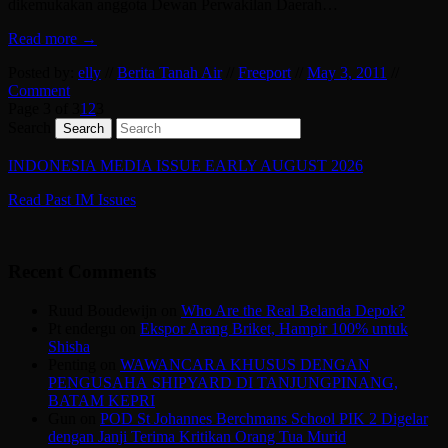
dikemukakan anggota Dewan Perwakilan Daerah…
Read more →
Posted by:
elly
//
Berita Tanah Air
//
Freeport
//
May 3, 2011
//
Comment
Page 3 of 3
1
2
3
Search
INDONESIA MEDIA ISSUE EARLY AUGUST 2026
Read Past IM Issues
Recent Comments
Ruud Boudewijn
on
Who Are the Real Belanda Depok?
Pt endergu
on
Ekspor Arang Briket, Hampir 100% untuk
Shisha
Penting
on
WAWANCARA KHUSUS DENGAN
PENGUSAHA SHIPYARD DI TANJUNGPINANG,
BATAM KEPRI
Gun
on
POD St Johannes Berchmans School PIK 2 Digelar
dengan Janji Terima Kritikan Orang Tua Murid