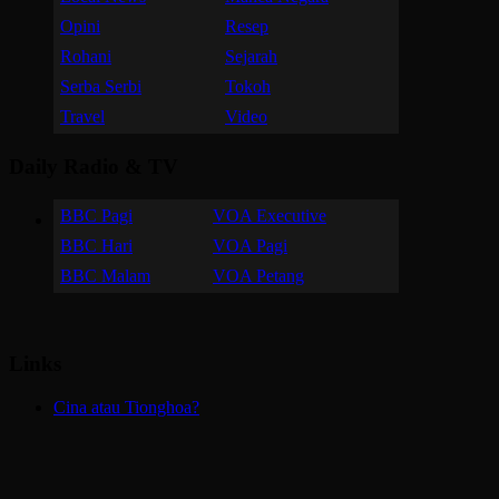
Opini
Resep
Rohani
Sejarah
Serba Serbi
Tokoh
Travel
Video
Daily Radio & TV
BBC Pagi
VOA Executive
BBC Hari
VOA Pagi
BBC Malam
VOA Petang
Links
Cina atau Tionghoa?