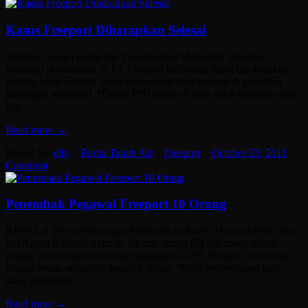
Kasus Freeport Diharapkan Selesai
Menteri Tenaga Kerja dan Transmigrasi Muhaimin Iskandar
berharap perselisihan di PT Freeport Indonesia dapat diselesaikan
melalui jalan mediasi tanpa menempuh jalur hukum di peradilan
hubungan industrial. “Dirjen PHI sudah di sana sejak beberapa hari
lalu.…
Read more →
Posted by:
elly
//
Berita Tanah Air
//
Freeport
//
October 23, 2011
//
Comment
Penembak Pegawai Freeport 10 Orang
KEPALA Divisi Hubungan Masyarakat (Kadiv Humas) Polri, Irjen
Pol Anton Bachrul Alam di Jakarta, Jumat (21/10) menyatakan
pelaku penembakan terhadap tiga pegawai PT Freeport Indonesia
hingga tewas sebanyak sepuluh orang. “Hasil pemeriksaan para
saksi pelakunya…
Read more →