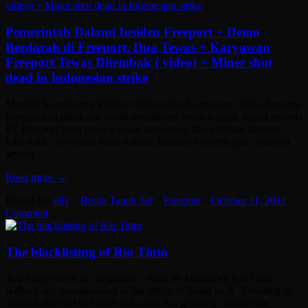
Pemerintah Dalami Insiden Freeport + Demo
Berdarah di Freeport, Dua Tewas + Karyawan
Freeport Tewas Ditembak ( video) + Miner shot
dead in Indonesian strike
Menteri Koordinator Politik, Hukum dan Keamanan Djoko Suyanto
mengatakan pihaknya masih mendalami insiden amuk massa pekerja
PT Freeport yang menewaskan satu orang dan puluhan lainnya
luka-luka. “Ini masih kami dalami, kasusnya seperti apa,” katanya
seperti…
Read more →
Posted by:
elly
//
Berita Tanah Air
//
Freeport
//
October 11, 2011
//
Comment
The blacklisting of Rio Tinto
Too many invest in companies – such as Australia’s Rio Tinto –
without any consideration of the ethics of doing so.Â Investing in
conflict-affected and high-risk areas is a growing concern for