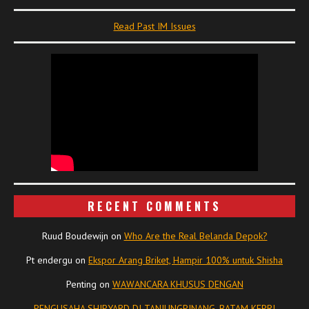
Read Past IM Issues
RECENT COMMENTS
Ruud Boudewijn
on
Who Are the Real Belanda Depok?
Pt endergu
on
Ekspor Arang Briket, Hampir 100% untuk Shisha
Penting
on
WAWANCARA KHUSUS DENGAN
PENGUSAHA SHIPYARD DI TANJUNGPINANG, BATAM KEPRI