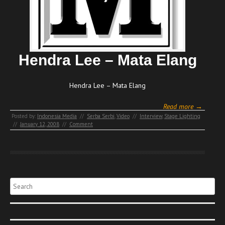
Hendra Lee – Mata Elang
Hendra Lee – Mata Elang
Read more →
Posted by:
Indonesia Media
//
Serba Serbi
,
Video
//
Interview
,
Stage Lighting
//
January 12, 2008
//
Comment
Search