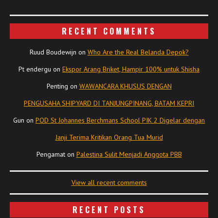
RECENT COMMENTS
Ruud Boudewijn
on
Who Are the Real Belanda Depok?
Pt endergu
on
Ekspor Arang Briket, Hampir 100% untuk Shisha
Penting
on
WAWANCARA KHUSUS DENGAN
PENGUSAHA SHIPYARD DI TANJUNGPINANG, BATAM KEPRI
Gun
on
POD St Johannes Berchmans School PIK 2 Digelar dengan
Janji Terima Kritikan Orang Tua Murid
Pengamat
on
Palestina Sulit Menjadi Anggota PBB
View all recent comments
RECENT POSTS