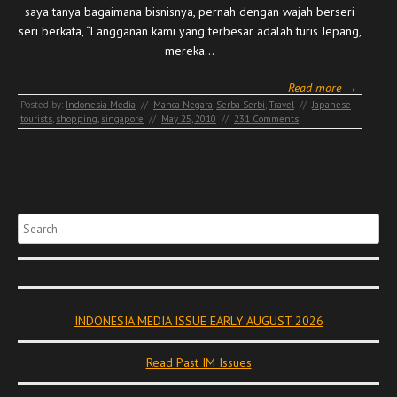
saya tanya bagaimana bisnisnya, pernah dengan wajah berseri
seri berkata, “Langganan kami yang terbesar adalah turis Jepang,
mereka…
Read more →
Posted by:
Indonesia Media
//
Manca Negara
,
Serba Serbi
,
Travel
//
Japanese
tourists
,
shopping
,
singapore
//
May 25, 2010
//
231 Comments
Search
INDONESIA MEDIA ISSUE EARLY AUGUST 2026
Read Past IM Issues